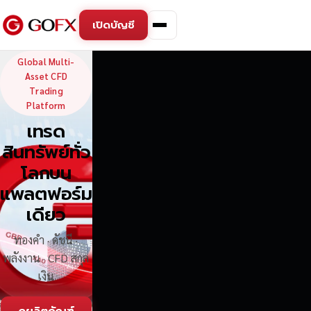
เปิดบัญชี
GoFX — Global Multi-Asse
Global Multi-
Asset CFD
Trading
Platform
เทรด
สินทรัพย์ทั่ว
โลกบน
แพลตฟอร์ม
เดียว
ทองคำ · ดัชนี ·
พลังงาน · CFD สกุล
เงิน