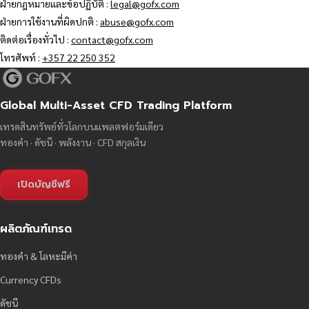
ฝ่ายกฎหมายและข้อปฏิบัติ :
legal@gofx.com
ฝ่ายการใช้งานที่ผิดปกติ :
abuse@gofx.com
ติดต่อเรื่องทั่วไป :
contact@gofx.com
โทรศัพท์ :
+357 22 250 352
Global Multi-Asset CFD Trading Platform
เทรดสินทรัพย์ทั่วโลกบนแพลตฟอร์มเดียว
ทองคำ · ดัชนี · พลังงาน · CFD สกุลเงิน
เปิดบัญชีฟรี
ผลิตภัณฑ์เทรด
ทองคำ & โลหะมีค่า
Currency CFDs
ดัชนี