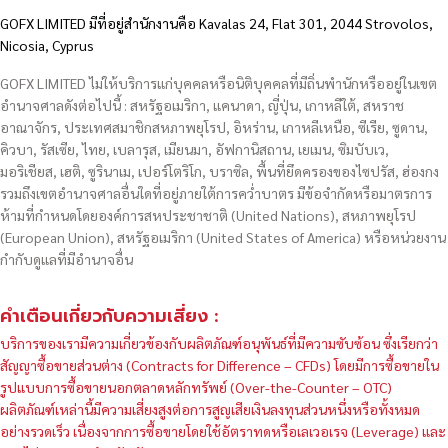
GOFX LIMITED มีที่อยู่สำนักงานคือ Kavalas 24, Flat 301, 2044 Strovolos,
Nicosia, Cyprus
GOFX LIMITED ไม่ให้บริการแก่บุคคลหรือนิติบุคคลที่มีถิ่นพำนักหรืออยู่ในเขต
อำนาจศาลดังต่อไปนี้ : สหรัฐอเมริกา, แคนาดา, ญี่ปุ่น, เกาหลีใต้, สหราช
อาณาจักร, ประเทศสมาชิกสหภาพยุโรป, อิหร่าน, เกาหลีเหนือ, ซีเรีย, ซูดาน,
คิวบา, รัสเซีย, ไทย, เบลารุส, เมียนมา, อัฟกานิสถาน, เยเมน, ซิมบับเว,
มอริเชียส, เฮติ, ซูรินาเม, เปอร์โตริโก, บราซิล, พื้นที่ยึดครองของไซปรัส, ฮ่องกง
รวมถึงเขตอำนาจศาลอื่นใดที่อยู่ภายใต้การคว่ำบาตร มีข้อจำกัดหรือมาตรการ
ห้ามที่กำหนดโดยองค์การสหประชาชาติ (United Nations), สหภาพยุโรป
(European Union), สหรัฐอเมริกา (United States of America) หรือหน่วยงาน
กำกับดูแลที่มีอำนาจอื่น
คำเตือนเกี่ยวกับความเสี่ยง :
บริการของเรามีความเกี่ยวข้องกับผลิตภัณฑ์อนุพันธ์ที่มีความซับซ้อน ซึ่งเรียกว่า
สัญญาซื้อขายส่วนต่าง (Contracts for Difference – CFDs) โดยมีการซื้อขายใน
รูปแบบการซื้อขายนอกตลาดหลักทรัพย์ (Over-the-Counter – OTC)
ผลิตภัณฑ์เหล่านี้มีความเสี่ยงสูงต่อการสูญเสียเงินลงทุนส่วนหนึ่งหรือทั้งหมด
อย่างรวดเร็ว เนื่องจากการซื้อขายโดยใช้อัตราทดหรือเลเวอเรจ (Leverage) และ