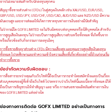
อาจไม่เหมาะสมสำหรับนักลงทุนทุกคน
สัญญาซื้อขายส่วนต่าง (CFDs) ในคู่สกุลเงินหลัก เช่น XAU/USD, EUR/USD,
GBP/USD, USD/JPY, USD/CHF, USD/CAD, AUD/USD และ NZD/USD มีความ
ผันผวนสูง และอาจส่งผลให้เกิดการขาดทุนทางการเงินอย่างมีนัยสำคัญ
ไม่ว่ากรณีใด GOFX LIMITED จะไม่รับผิดชอบต่อบุคคลหรือนิติบุคคลใด สำหรับ
การสูญเสียเงินลงทุน ไม่ว่าจะเป็นการสูญเสียบางส่วนหรือทั้งหมด ที่เกิดขึ้นจาก
หรือเกี่ยวข้องกับกิจกรรมการลงทุนใดๆ
การซื้อขายสัญญาส่วนต่าง CFDs มีความเสี่ยงสูง และคุณอาจสูญเสียเงินลงทุน
ทั้งหมด โปรดศึกษาและทำความเข้าใจความเสี่ยงที่เกี่ยวข้องอย่างถี่ถ้วนก่อนเริ่ม
ทำการซื้อขาย
ข้อจำกัดความรับผิดชอบ :
การสื่อสารระหว่างคุณกับเว็บไซต์นี้ถือเป็นการกระทำโดยสมัครใจและเป็นเรื่อง
ส่วนบุคคลของผู้ที่เข้าถึงเว็บไซต์ โปรดทราบว่าเว็บไซต์นี้และเนื้อหาทั้งหมด มิได้
ถือเป็นการเชิญชวนให้ทำสัญญา และ หรือ การเสนอขายผลิตภัณฑ์ทางการเงิน
ของ GOFX LIMITED แต่อย่างใด
ช่องทางการติดต่อ GOFX LIMITED อย่างเป็นทางการ