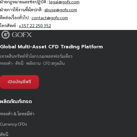
ฝ่ายกฎหมายและข้อปฏิบัติ :
legal@gofx.com
ฝ่ายการใช้งานที่ผิดปกติ :
abuse@gofx.com
ติดต่อเรื่องทั่วไป :
contact@gofx.com
โทรศัพท์ :
+357 22 250 352
Global Multi-Asset CFD Trading Platform
เทรดสินทรัพย์ทั่วโลกบนแพลตฟอร์มเดียว
ทองคำ · ดัชนี · พลังงาน · CFD สกุลเงิน
เปิดบัญชีฟรี
ผลิตภัณฑ์เทรด
ทองคำ & โลหะมีค่า
Currency CFDs
ดัชนี