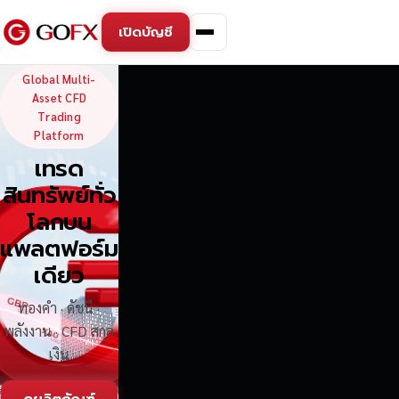
เปิดบัญชี
GoFX — Global Multi-Asse
Global Multi-
Asset CFD
Trading
Platform
เทรด
สินทรัพย์ทั่ว
โลกบน
แพลตฟอร์ม
เดียว
ทองคำ · ดัชนี ·
พลังงาน · CFD สกุล
เงิน