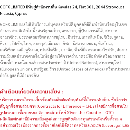
GOFX LIMITED มีที่อยู่สำนักงานคือ Kavalas 24, Flat 301, 2044 Strovolos,
Nicosia, Cyprus
GOFX LIMITED ไม่ให้บริการแก่บุคคลหรือนิติบุคคลที่มีถิ่นพำนักหรืออยู่ในเขต
อำนาจศาลดังต่อไปนี้ : สหรัฐอเมริกา, แคนาดา, ญี่ปุ่น, เกาหลีใต้, สหราช
อาณาจักร, ประเทศสมาชิกสหภาพยุโรป, อิหร่าน, เกาหลีเหนือ, ซีเรีย, ซูดาน,
คิวบา, รัสเซีย, ไทย, เบลารุส, เมียนมา, อัฟกานิสถาน, เยเมน, ซิมบับเว,
มอริเชียส, เฮติ, ซูรินาเม, เปอร์โตริโก, บราซิล, พื้นที่ยึดครองของไซปรัส, ฮ่องกง
รวมถึงเขตอำนาจศาลอื่นใดที่อยู่ภายใต้การคว่ำบาตร มีข้อจำกัดหรือมาตรการ
ห้ามที่กำหนดโดยองค์การสหประชาชาติ (United Nations), สหภาพยุโรป
(European Union), สหรัฐอเมริกา (United States of America) หรือหน่วยงาน
กำกับดูแลที่มีอำนาจอื่น
คำเตือนเกี่ยวกับความเสี่ยง :
บริการของเรามีความเกี่ยวข้องกับผลิตภัณฑ์อนุพันธ์ที่มีความซับซ้อน ซึ่งเรียกว่า
สัญญาซื้อขายส่วนต่าง (Contracts for Difference – CFDs) โดยมีการซื้อขายใน
รูปแบบการซื้อขายนอกตลาดหลักทรัพย์ (Over-the-Counter – OTC)
ผลิตภัณฑ์เหล่านี้มีความเสี่ยงสูงต่อการสูญเสียเงินลงทุนส่วนหนึ่งหรือทั้งหมด
อย่างรวดเร็ว เนื่องจากการซื้อขายโดยใช้อัตราทดหรือเลเวอเรจ (Leverage) และ