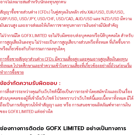
อาจไม่เหมาะสมสำหรับนักลงทุนทุกคน
สัญญาซื้อขายส่วนต่าง (CFDs) ในคู่สกุลเงินหลัก เช่น XAU/USD, EUR/USD,
GBP/USD, USD/JPY, USD/CHF, USD/CAD, AUD/USD และ NZD/USD มีความ
ผันผวนสูง และอาจส่งผลให้เกิดการขาดทุนทางการเงินอย่างมีนัยสำคัญ
ไม่ว่ากรณีใด GOFX LIMITED จะไม่รับผิดชอบต่อบุคคลหรือนิติบุคคลใด สำหรับ
การสูญเสียเงินลงทุน ไม่ว่าจะเป็นการสูญเสียบางส่วนหรือทั้งหมด ที่เกิดขึ้นจาก
หรือเกี่ยวข้องกับกิจกรรมการลงทุนใดๆ
การซื้อขายสัญญาส่วนต่าง CFDs มีความเสี่ยงสูง และคุณอาจสูญเสียเงินลงทุน
ทั้งหมด โปรดศึกษาและทำความเข้าใจความเสี่ยงที่เกี่ยวข้องอย่างถี่ถ้วนก่อนเริ่ม
ทำการซื้อขาย
ข้อจำกัดความรับผิดชอบ :
การสื่อสารระหว่างคุณกับเว็บไซต์นี้ถือเป็นการกระทำโดยสมัครใจและเป็นเรื่อง
ส่วนบุคคลของผู้ที่เข้าถึงเว็บไซต์ โปรดทราบว่าเว็บไซต์นี้และเนื้อหาทั้งหมด มิได้
ถือเป็นการเชิญชวนให้ทำสัญญา และ หรือ การเสนอขายผลิตภัณฑ์ทางการเงิน
ของ GOFX LIMITED แต่อย่างใด
ช่องทางการติดต่อ GOFX LIMITED อย่างเป็นทางการ