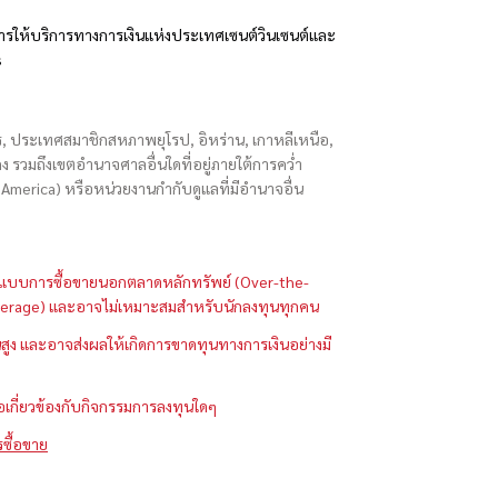
รให้บริการทางการเงินแห่งประเทศเซนต์วินเซนต์และ
s
ักร, ประเทศสมาชิกสหภาพยุโรป, อิหร่าน, เกาหลีเหนือ,
่องกง รวมถึงเขตอำนาจศาลอื่นใดที่อยู่ภายใต้การคว่ำ
merica) หรือหน่วยงานกำกับดูแลที่มีอำนาจอื่น
ในรูปแบบการซื้อขายนอกตลาดหลักทรัพย์ (Over-the-
 (Leverage) และอาจไม่เหมาะสมสำหรับนักลงทุนทุกคน
ูง และอาจส่งผลให้เกิดการขาดทุนทางการเงินอย่างมี
ือเกี่ยวข้องกับกิจกรรมการลงทุนใดๆ
รซื้อขาย