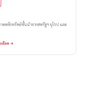
ลาดหลักทรัพย์ชั้นนำจากสหรัฐฯ ยุโรป และ
ะเอียด →