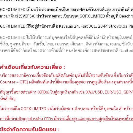
GOFX LIMITED เป็นบริษัทจดทะเบียนในประเทศเซนต์วินเซนต์และเกรนาดีนส์ ห
เกรนาดีนส์ (SVGFSA) สำนักงานจดทะเบียนของ GOFX LIMITED ตั้งอยู่ที่ Beac
GOFX LIMITED มีที่อยู่สำนักงานคือ Kavalas 24, Flat 301, 2044 Strovolos, N
GOFX LIMITED ไม่ให้บริการแก่บุคคลหรือนิติบุคคลที่มีถิ่นพำนักหรืออยู่ในเขต
ซีเรีย, ซูดาน, คิวบา, รัสเซีย, ไทย, เบลารุส, เมียนมา, อัฟกานิสถาน, เยเมน, ซิมบั
บาตร มีข้อจำกัดหรือมาตรการห้ามที่กำหนดโดยองค์การสหประชาชาติ (United N
คำเตือนเกี่ยวกับความเสี่ยง :
บริการของเรามีความเกี่ยวข้องกับผลิตภัณฑ์อนุพันธ์ที่มีความซับซ้อน ซึ่งเรีย
Counter – OTC) ผลิตภัณฑ์เหล่านี้มีความเสี่ยงสูงต่อการสูญเสียเงินลงทุนส่วน
สัญญาซื้อขายส่วนต่าง (CFDs) ในคู่สกุลเงินหลัก เช่น XAU/USD, EUR/USD, 
นัยสำคัญ
ไม่ว่ากรณีใด GOFX LIMITED จะไม่รับผิดชอบต่อบุคคลหรือนิติบุคคลใด สำหรับการ
การซื้อขายสัญญาส่วนต่าง CFDs มีความเสี่ยงสูง และคุณอาจสูญเสียเงินลงทุนทั้งห
ข้อจำกัดความรับผิดชอบ :