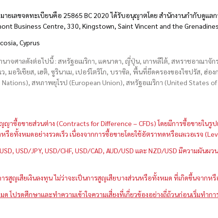
มายเลขจดทะเบียนคือ 25865 BC 2020 ได้รับอนุญาตโดย สำนักงานกำกับดูแลกา
hmont Business Centre, 330, Kingstown, Saint Vincent and the Grenadine
icosia, Cyprus
อำนาจศาลดังต่อไปนี้ : สหรัฐอเมริกา, แคนาดา, ญี่ปุ่น, เกาหลีใต้, สหราชอาณาจ
บเว, มอริเชียส, เฮติ, ซูรินาเม, เปอร์โตริโก, บราซิล, พื้นที่ยึดครองของไซปรัส, ฮ
ations), สหภาพยุโรป (European Union), สหรัฐอเมริกา (United States of A
กว่าสัญญาซื้อขายส่วนต่าง (Contracts for Difference – CFDs) โดยมีการซื้อขาย
หนึ่งหรือทั้งหมดอย่างรวดเร็ว เนื่องจากการซื้อขายโดยใช้อัตราทดหรือเลเวอเรจ
GBP/USD, USD/JPY, USD/CHF, USD/CAD, AUD/USD และ NZD/USD มีความผันผวนส
สูญเสียเงินลงทุน ไม่ว่าจะเป็นการสูญเสียบางส่วนหรือทั้งหมด ที่เกิดขึ้นจากหร
มด โปรดศึกษาและทำความเข้าใจความเสี่ยงที่เกี่ยวข้องอย่างถี่ถ้วนก่อนเริ่มทำกา