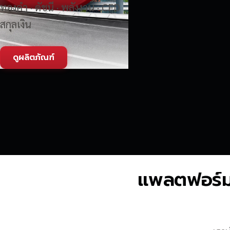
ทองคำ · ดัชนี · พลังงาน · CFD
สกุลเงิน
ดูผลิตภัณฑ์
แพลตฟอร์มซื