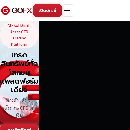
เปิดบัญชี
GoFX — Global Multi-Asse
Global Multi-
Asset CFD
Trading
Platform
เทรด
สินทรัพย์ทั่ว
โลกบน
แพลตฟอร์ม
เดียว
ทองคำ · ดัชนี ·
พลังงาน · CFD สกุล
เงิน