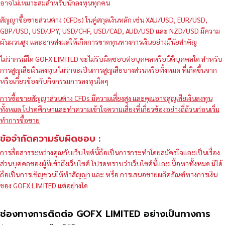
อาจไม่เหมาะสมสำหรับนักลงทุนทุกคน
สัญญาซื้อขายส่วนต่าง (CFDs) ในคู่สกุลเงินหลัก เช่น XAU/USD, EUR/USD,
GBP/USD, USD/JPY, USD/CHF, USD/CAD, AUD/USD และ NZD/USD มีความ
ผันผวนสูง และอาจส่งผลให้เกิดการขาดทุนทางการเงินอย่างมีนัยสำคัญ
ไม่ว่ากรณีใด GOFX LIMITED จะไม่รับผิดชอบต่อบุคคลหรือนิติบุคคลใด สำหรับ
การสูญเสียเงินลงทุน ไม่ว่าจะเป็นการสูญเสียบางส่วนหรือทั้งหมด ที่เกิดขึ้นจาก
หรือเกี่ยวข้องกับกิจกรรมการลงทุนใดๆ
การซื้อขายสัญญาส่วนต่าง CFDs มีความเสี่ยงสูง และคุณอาจสูญเสียเงินลงทุน
ทั้งหมด โปรดศึกษาและทำความเข้าใจความเสี่ยงที่เกี่ยวข้องอย่างถี่ถ้วนก่อนเริ่ม
ทำการซื้อขาย
ข้อจำกัดความรับผิดชอบ :
การสื่อสารระหว่างคุณกับเว็บไซต์นี้ถือเป็นการกระทำโดยสมัครใจและเป็นเรื่อง
ส่วนบุคคลของผู้ที่เข้าถึงเว็บไซต์ โปรดทราบว่าเว็บไซต์นี้และเนื้อหาทั้งหมด มิได้
ถือเป็นการเชิญชวนให้ทำสัญญา และ หรือ การเสนอขายผลิตภัณฑ์ทางการเงิน
ของ GOFX LIMITED แต่อย่างใด
ช่องทางการติดต่อ GOFX LIMITED อย่างเป็นทางการ