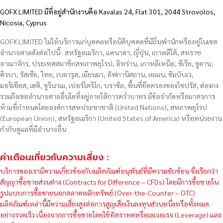
GOFX LIMITED มีที่อยู่สำนักงานคือ Kavalas 24, Flat 301, 2044 Strovolos,
Nicosia, Cyprus
GOFX LIMITED ไม่ให้บริการแก่บุคคลหรือนิติบุคคลที่มีถิ่นพำนักหรืออยู่ในเขต
อำนาจศาลดังต่อไปนี้ : สหรัฐอเมริกา, แคนาดา, ญี่ปุ่น, เกาหลีใต้, สหราช
อาณาจักร, ประเทศสมาชิกสหภาพยุโรป, อิหร่าน, เกาหลีเหนือ, ซีเรีย, ซูดาน,
คิวบา, รัสเซีย, ไทย, เบลารุส, เมียนมา, อัฟกานิสถาน, เยเมน, ซิมบับเว,
มอริเชียส, เฮติ, ซูรินาเม, เปอร์โตริโก, บราซิล, พื้นที่ยึดครองของไซปรัส, ฮ่องกง
รวมถึงเขตอำนาจศาลอื่นใดที่อยู่ภายใต้การคว่ำบาตร มีข้อจำกัดหรือมาตรการ
ห้ามที่กำหนดโดยองค์การสหประชาชาติ (United Nations), สหภาพยุโรป
(European Union), สหรัฐอเมริกา (United States of America) หรือหน่วยงาน
กำกับดูแลที่มีอำนาจอื่น
คำเตือนเกี่ยวกับความเสี่ยง :
บริการของเรามีความเกี่ยวข้องกับผลิตภัณฑ์อนุพันธ์ที่มีความซับซ้อน ซึ่งเรียกว่า
สัญญาซื้อขายส่วนต่าง (Contracts for Difference – CFDs) โดยมีการซื้อขายใน
รูปแบบการซื้อขายนอกตลาดหลักทรัพย์ (Over-the-Counter – OTC)
ผลิตภัณฑ์เหล่านี้มีความเสี่ยงสูงต่อการสูญเสียเงินลงทุนส่วนหนึ่งหรือทั้งหมด
อย่างรวดเร็ว เนื่องจากการซื้อขายโดยใช้อัตราทดหรือเลเวอเรจ (Leverage) และ