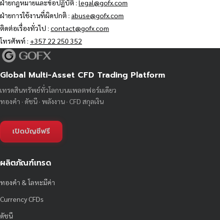
ฝ่ายกฎหมายและข้อปฏิบัติ :
legal@gofx.com
ฝ่ายการใช้งานที่ผิดปกติ :
abuse@gofx.com
ติดต่อเรื่องทั่วไป :
contact@gofx.com
โทรศัพท์ :
+357 22 250 352
Global Multi-Asset CFD Trading Platform
เทรดสินทรัพย์ทั่วโลกบนแพลตฟอร์มเดียว
ทองคำ · ดัชนี · พลังงาน · CFD สกุลเงิน
เปิดบัญชีฟรี
ผลิตภัณฑ์เทรด
ทองคำ & โลหะมีค่า
Currency CFDs
ดัชนี