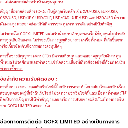
อาจไม่เหมาะสมสำหรับนักลงทุนทุกคน
สัญญาซื้อขายส่วนต่าง (CFDs) ในคู่สกุลเงินหลัก เช่น XAU/USD, EUR/USD,
GBP/USD, USD/JPY, USD/CHF, USD/CAD, AUD/USD และ NZD/USD มีความ
ผันผวนสูง และอาจส่งผลให้เกิดการขาดทุนทางการเงินอย่างมีนัยสำคัญ
ไม่ว่ากรณีใด GOFX LIMITED จะไม่รับผิดชอบต่อบุคคลหรือนิติบุคคลใด สำหรับ
การสูญเสียเงินลงทุน ไม่ว่าจะเป็นการสูญเสียบางส่วนหรือทั้งหมด ที่เกิดขึ้นจาก
หรือเกี่ยวข้องกับกิจกรรมการลงทุนใดๆ
การซื้อขายสัญญาส่วนต่าง CFDs มีความเสี่ยงสูง และคุณอาจสูญเสียเงินลงทุน
ทั้งหมด โปรดศึกษาและทำความเข้าใจความเสี่ยงที่เกี่ยวข้องอย่างถี่ถ้วนก่อนเริ่ม
ทำการซื้อขาย
ข้อจำกัดความรับผิดชอบ :
การสื่อสารระหว่างคุณกับเว็บไซต์นี้ถือเป็นการกระทำโดยสมัครใจและเป็นเรื่อง
ส่วนบุคคลของผู้ที่เข้าถึงเว็บไซต์ โปรดทราบว่าเว็บไซต์นี้และเนื้อหาทั้งหมด มิได้
ถือเป็นการเชิญชวนให้ทำสัญญา และ หรือ การเสนอขายผลิตภัณฑ์ทางการเงิน
ของ GOFX LIMITED แต่อย่างใด
ช่องทางการติดต่อ GOFX LIMITED อย่างเป็นทางการ