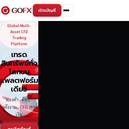
เปิดบัญชี
GoFX — Global Multi-Asse
Global Multi-
Asset CFD
Trading
Platform
เทรด
สินทรัพย์ทั่ว
โลกบน
แพลตฟอร์ม
เดียว
ทองคำ · ดัชนี ·
พลังงาน · CFD สกุล
เงิน