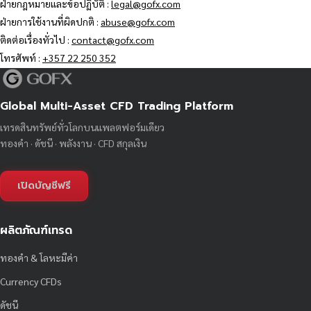
ฝ่ายกฎหมายและข้อปฏิบัติ :
legal@gofx.com
ฝ่ายการใช้งานที่ผิดปกติ :
abuse@gofx.com
ติดต่อเรื่องทั่วไป :
contact@gofx.com
โทรศัพท์ :
+357 22 250 352
Global Multi-Asset CFD Trading Platform
เทรดสินทรัพย์ทั่วโลกบนแพลตฟอร์มเดียว
ทองคำ · ดัชนี · พลังงาน · CFD สกุลเงิน
เปิดบัญชีฟรี
ผลิตภัณฑ์เทรด
ทองคำ & โลหะมีค่า
Currency CFDs
ดัชนี