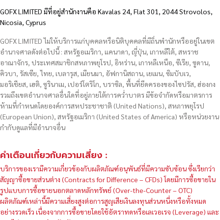
GOFX LIMITED มีที่อยู่สำนักงานคือ Kavalas 24, Flat 301, 2044 Strovolos,
Nicosia, Cyprus
GOFX LIMITED ไม่ให้บริการแก่บุคคลหรือนิติบุคคลที่มีถิ่นพำนักหรืออยู่ในเขต
อำนาจศาลดังต่อไปนี้ : สหรัฐอเมริกา, แคนาดา, ญี่ปุ่น, เกาหลีใต้, สหราช
อาณาจักร, ประเทศสมาชิกสหภาพยุโรป, อิหร่าน, เกาหลีเหนือ, ซีเรีย, ซูดาน,
คิวบา, รัสเซีย, ไทย, เบลารุส, เมียนมา, อัฟกานิสถาน, เยเมน, ซิมบับเว,
มอริเชียส, เฮติ, ซูรินาเม, เปอร์โตริโก, บราซิล, พื้นที่ยึดครองของไซปรัส, ฮ่องกง
รวมถึงเขตอำนาจศาลอื่นใดที่อยู่ภายใต้การคว่ำบาตร มีข้อจำกัดหรือมาตรการ
ห้ามที่กำหนดโดยองค์การสหประชาชาติ (United Nations), สหภาพยุโรป
(European Union), สหรัฐอเมริกา (United States of America) หรือหน่วยงาน
กำกับดูแลที่มีอำนาจอื่น
คำเตือนเกี่ยวกับความเสี่ยง :
บริการของเรามีความเกี่ยวข้องกับผลิตภัณฑ์อนุพันธ์ที่มีความซับซ้อน ซึ่งเรียกว่า
สัญญาซื้อขายส่วนต่าง (Contracts for Difference – CFDs) โดยมีการซื้อขายใน
รูปแบบการซื้อขายนอกตลาดหลักทรัพย์ (Over-the-Counter – OTC)
ผลิตภัณฑ์เหล่านี้มีความเสี่ยงสูงต่อการสูญเสียเงินลงทุนส่วนหนึ่งหรือทั้งหมด
อย่างรวดเร็ว เนื่องจากการซื้อขายโดยใช้อัตราทดหรือเลเวอเรจ (Leverage) และ