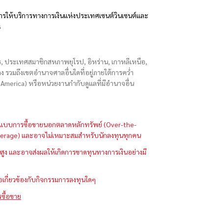
รให้บริการทางการเงินแห่งประเทศเซนต์วินเซนต์และ
s
ักร, ประเทศสมาชิกสหภาพยุโรป, อิหร่าน, เกาหลีเหนือ,
่องกง รวมถึงเขตอำนาจศาลอื่นใดที่อยู่ภายใต้การคว่ำ
merica) หรือหน่วยงานกำกับดูแลที่มีอำนาจอื่น
ในรูปแบบการซื้อขายนอกตลาดหลักทรัพย์ (Over-the-
 (Leverage) และอาจไม่เหมาะสมสำหรับนักลงทุนทุกคน
ูง และอาจส่งผลให้เกิดการขาดทุนทางการเงินอย่างมี
ือเกี่ยวข้องกับกิจกรรมการลงทุนใดๆ
รซื้อขาย