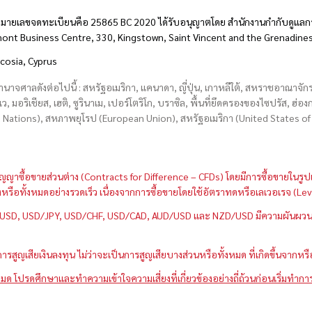
มายเลขจดทะเบียนคือ 25865 BC 2020 ได้รับอนุญาตโดย สำนักงานกำกับดูแลกา
hmont Business Centre, 330, Kingstown, Saint Vincent and the Grenadine
icosia, Cyprus
อำนาจศาลดังต่อไปนี้ : สหรัฐอเมริกา, แคนาดา, ญี่ปุ่น, เกาหลีใต้, สหราชอาณาจ
บเว, มอริเชียส, เฮติ, ซูรินาเม, เปอร์โตริโก, บราซิล, พื้นที่ยึดครองของไซปรัส, ฮ
ations), สหภาพยุโรป (European Union), สหรัฐอเมริกา (United States of A
กว่าสัญญาซื้อขายส่วนต่าง (Contracts for Difference – CFDs) โดยมีการซื้อขาย
หนึ่งหรือทั้งหมดอย่างรวดเร็ว เนื่องจากการซื้อขายโดยใช้อัตราทดหรือเลเวอเรจ
GBP/USD, USD/JPY, USD/CHF, USD/CAD, AUD/USD และ NZD/USD มีความผันผวนส
สูญเสียเงินลงทุน ไม่ว่าจะเป็นการสูญเสียบางส่วนหรือทั้งหมด ที่เกิดขึ้นจากหร
มด โปรดศึกษาและทำความเข้าใจความเสี่ยงที่เกี่ยวข้องอย่างถี่ถ้วนก่อนเริ่มทำกา