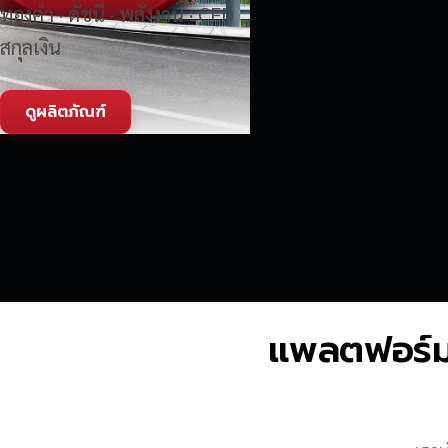
ทองคำ · ดัชนี · พลังงาน · CFD
สกุลเงิน
ดูผลิตภัณฑ์
แพลตฟอร์มซื