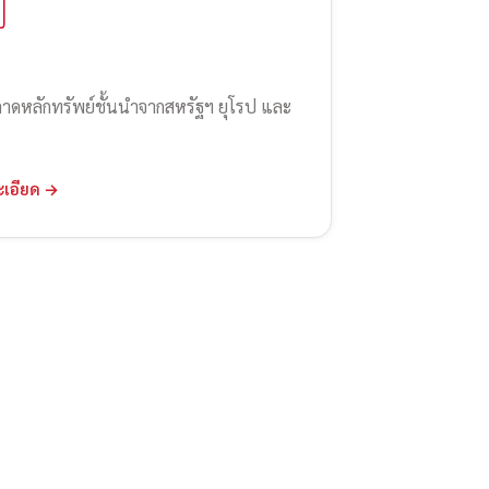
ลาดหลักทรัพย์ชั้นนำจากสหรัฐฯ ยุโรป และ
ะเอียด →