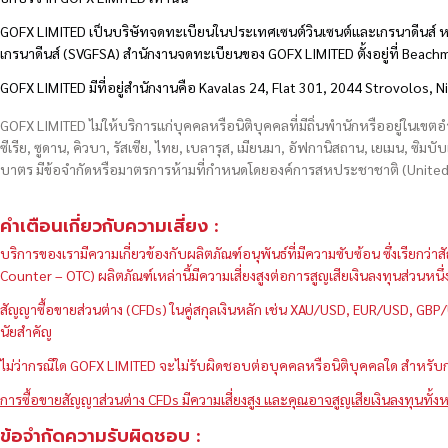
GOFX LIMITED เป็นบริษัทจดทะเบียนในประเทศเซนต์วินเซนต์และเกรนาดีนส์ ห
เกรนาดีนส์ (SVGFSA) สำนักงานจดทะเบียนของ GOFX LIMITED ตั้งอยู่ที่ Beac
GOFX LIMITED มีที่อยู่สำนักงานคือ Kavalas 24, Flat 301, 2044 Strovolos, N
GOFX LIMITED ไม่ให้บริการแก่บุคคลหรือนิติบุคคลที่มีถิ่นพำนักหรืออยู่ในเขต
ซีเรีย, ซูดาน, คิวบา, รัสเซีย, ไทย, เบลารุส, เมียนมา, อัฟกานิสถาน, เยเมน, ซิมบั
บาตร มีข้อจำกัดหรือมาตรการห้ามที่กำหนดโดยองค์การสหประชาชาติ (United N
คำเตือนเกี่ยวกับความเสี่ยง :
บริการของเรามีความเกี่ยวข้องกับผลิตภัณฑ์อนุพันธ์ที่มีความซับซ้อน ซึ่งเรีย
Counter – OTC) ผลิตภัณฑ์เหล่านี้มีความเสี่ยงสูงต่อการสูญเสียเงินลงทุนส่วน
สัญญาซื้อขายส่วนต่าง (CFDs) ในคู่สกุลเงินหลัก เช่น XAU/USD, EUR/USD, 
นัยสำคัญ
ไม่ว่ากรณีใด GOFX LIMITED จะไม่รับผิดชอบต่อบุคคลหรือนิติบุคคลใด สำหรับการ
การซื้อขายสัญญาส่วนต่าง CFDs มีความเสี่ยงสูง และคุณอาจสูญเสียเงินลงทุนทั้งห
ข้อจำกัดความรับผิดชอบ :