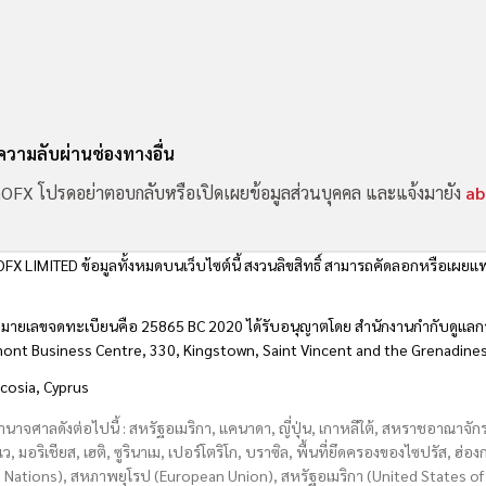
นความลับผ่านช่องทางอื่น
น GOFX โปรดอย่าตอบกลับหรือเปิดเผยข้อมูลส่วนบุคคล และแจ้งมายัง
ab
FX LIMITED ข้อมูลทั้งหมดบนเว็บไซต์นี้ สงวนลิขสิทธิ์ สามารถคัดลอกหรือเผยแพ
มายเลขจดทะเบียนคือ 25865 BC 2020 ได้รับอนุญาตโดย สำนักงานกำกับดูแลกา
hmont Business Centre, 330, Kingstown, Saint Vincent and the Grenadine
icosia, Cyprus
อำนาจศาลดังต่อไปนี้ : สหรัฐอเมริกา, แคนาดา, ญี่ปุ่น, เกาหลีใต้, สหราชอาณาจ
บเว, มอริเชียส, เฮติ, ซูรินาเม, เปอร์โตริโก, บราซิล, พื้นที่ยึดครองของไซปรัส, ฮ
ations), สหภาพยุโรป (European Union), สหรัฐอเมริกา (United States of A