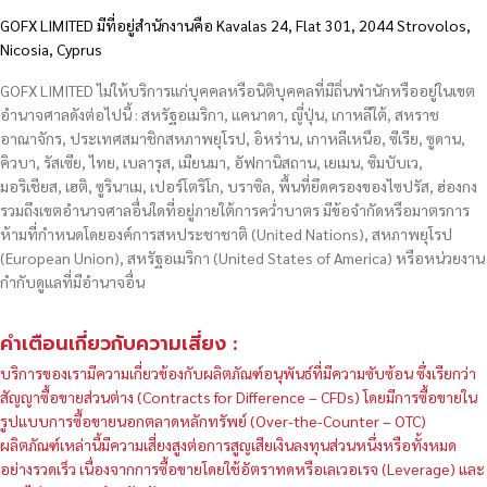
GOFX LIMITED มีที่อยู่สำนักงานคือ Kavalas 24, Flat 301, 2044 Strovolos,
Nicosia, Cyprus
GOFX LIMITED ไม่ให้บริการแก่บุคคลหรือนิติบุคคลที่มีถิ่นพำนักหรืออยู่ในเขต
อำนาจศาลดังต่อไปนี้ : สหรัฐอเมริกา, แคนาดา, ญี่ปุ่น, เกาหลีใต้, สหราช
อาณาจักร, ประเทศสมาชิกสหภาพยุโรป, อิหร่าน, เกาหลีเหนือ, ซีเรีย, ซูดาน,
คิวบา, รัสเซีย, ไทย, เบลารุส, เมียนมา, อัฟกานิสถาน, เยเมน, ซิมบับเว,
มอริเชียส, เฮติ, ซูรินาเม, เปอร์โตริโก, บราซิล, พื้นที่ยึดครองของไซปรัส, ฮ่องกง
รวมถึงเขตอำนาจศาลอื่นใดที่อยู่ภายใต้การคว่ำบาตร มีข้อจำกัดหรือมาตรการ
ห้ามที่กำหนดโดยองค์การสหประชาชาติ (United Nations), สหภาพยุโรป
(European Union), สหรัฐอเมริกา (United States of America) หรือหน่วยงาน
กำกับดูแลที่มีอำนาจอื่น
คำเตือนเกี่ยวกับความเสี่ยง :
บริการของเรามีความเกี่ยวข้องกับผลิตภัณฑ์อนุพันธ์ที่มีความซับซ้อน ซึ่งเรียกว่า
สัญญาซื้อขายส่วนต่าง (Contracts for Difference – CFDs) โดยมีการซื้อขายใน
รูปแบบการซื้อขายนอกตลาดหลักทรัพย์ (Over-the-Counter – OTC)
ผลิตภัณฑ์เหล่านี้มีความเสี่ยงสูงต่อการสูญเสียเงินลงทุนส่วนหนึ่งหรือทั้งหมด
อย่างรวดเร็ว เนื่องจากการซื้อขายโดยใช้อัตราทดหรือเลเวอเรจ (Leverage) และ