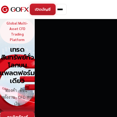
เปิดบัญชี
GoFX — Global Multi-Asse
Global Multi-
Asset CFD
Trading
Platform
เทรด
สินทรัพย์ทั่ว
โลกบน
แพลตฟอร์ม
เดียว
ทองคำ · ดัชนี ·
พลังงาน · CFD สกุล
เงิน