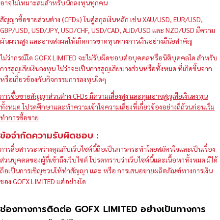
อาจไม่เหมาะสมสำหรับนักลงทุนทุกคน
สัญญาซื้อขายส่วนต่าง (CFDs) ในคู่สกุลเงินหลัก เช่น XAU/USD, EUR/USD,
GBP/USD, USD/JPY, USD/CHF, USD/CAD, AUD/USD และ NZD/USD มีความ
ผันผวนสูง และอาจส่งผลให้เกิดการขาดทุนทางการเงินอย่างมีนัยสำคัญ
ไม่ว่ากรณีใด GOFX LIMITED จะไม่รับผิดชอบต่อบุคคลหรือนิติบุคคลใด สำหรับ
การสูญเสียเงินลงทุน ไม่ว่าจะเป็นการสูญเสียบางส่วนหรือทั้งหมด ที่เกิดขึ้นจาก
หรือเกี่ยวข้องกับกิจกรรมการลงทุนใดๆ
การซื้อขายสัญญาส่วนต่าง CFDs มีความเสี่ยงสูง และคุณอาจสูญเสียเงินลงทุน
ทั้งหมด โปรดศึกษาและทำความเข้าใจความเสี่ยงที่เกี่ยวข้องอย่างถี่ถ้วนก่อนเริ่ม
ทำการซื้อขาย
ข้อจำกัดความรับผิดชอบ :
การสื่อสารระหว่างคุณกับเว็บไซต์นี้ถือเป็นการกระทำโดยสมัครใจและเป็นเรื่อง
ส่วนบุคคลของผู้ที่เข้าถึงเว็บไซต์ โปรดทราบว่าเว็บไซต์นี้และเนื้อหาทั้งหมด มิได้
ถือเป็นการเชิญชวนให้ทำสัญญา และ หรือ การเสนอขายผลิตภัณฑ์ทางการเงิน
ของ GOFX LIMITED แต่อย่างใด
ช่องทางการติดต่อ GOFX LIMITED อย่างเป็นทางการ