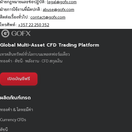
ฝ่ายกฎหมายและข้อปฏิบัติ :
legal@gofx.com
ฝ่ายการใช้งานที่ผิดปกติ :
abuse@gofx.com
ติดต่อเรื่องทั่วไป :
contact@gofx.com
โทรศัพท์ :
+357 22 250 352
Global Multi-Asset CFD Trading Platform
เทรดสินทรัพย์ทั่วโลกบนแพลตฟอร์มเดียว
ทองคำ · ดัชนี · พลังงาน · CFD สกุลเงิน
เปิดบัญชีฟรี
ผลิตภัณฑ์เทรด
ทองคำ & โลหะมีค่า
Currency CFDs
ดัชนี