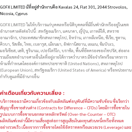
GOFX LIMITED มีที่อยู่สำนักงานคือ Kavalas 24, Flat 301, 2044 Strovolos,
Nicosia, Cyprus
GOFX LIMITED ไม่ให้บริการแก่บุคคลหรือนิติบุคคลที่มีถิ่นพำนักหรืออยู่ในเขต
อำนาจศาลดังต่อไปนี้ : สหรัฐอเมริกา, แคนาดา, ญี่ปุ่น, เกาหลีใต้, สหราช
อาณาจักร, ประเทศสมาชิกสหภาพยุโรป, อิหร่าน, เกาหลีเหนือ, ซีเรีย, ซูดาน,
คิวบา, รัสเซีย, ไทย, เบลารุส, เมียนมา, อัฟกานิสถาน, เยเมน, ซิมบับเว,
มอริเชียส, เฮติ, ซูรินาเม, เปอร์โตริโก, บราซิล, พื้นที่ยึดครองของไซปรัส, ฮ่องกง
รวมถึงเขตอำนาจศาลอื่นใดที่อยู่ภายใต้การคว่ำบาตร มีข้อจำกัดหรือมาตรการ
ห้ามที่กำหนดโดยองค์การสหประชาชาติ (United Nations), สหภาพยุโรป
(European Union), สหรัฐอเมริกา (United States of America) หรือหน่วยงาน
กำกับดูแลที่มีอำนาจอื่น
คำเตือนเกี่ยวกับความเสี่ยง :
บริการของเรามีความเกี่ยวข้องกับผลิตภัณฑ์อนุพันธ์ที่มีความซับซ้อน ซึ่งเรียกว่า
สัญญาซื้อขายส่วนต่าง (Contracts for Difference – CFDs) โดยมีการซื้อขายใน
รูปแบบการซื้อขายนอกตลาดหลักทรัพย์ (Over-the-Counter – OTC)
ผลิตภัณฑ์เหล่านี้มีความเสี่ยงสูงต่อการสูญเสียเงินลงทุนส่วนหนึ่งหรือทั้งหมด
อย่างรวดเร็ว เนื่องจากการซื้อขายโดยใช้อัตราทดหรือเลเวอเรจ (Leverage) และ