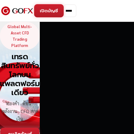
เปิดบัญชี
GoFX — Global Multi-Asse
Global Multi-
Asset CFD
Trading
Platform
เทรด
สินทรัพย์ทั่ว
โลกบน
แพลตฟอร์ม
เดียว
ทองคำ · ดัชนี ·
พลังงาน · CFD สกุล
เงิน