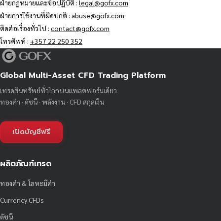
ฝ่ายกฎหมายและข้อปฏิบัติ :
legal@gofx.com
ฝ่ายการใช้งานที่ผิดปกติ :
abuse@gofx.com
ติดต่อเรื่องทั่วไป :
contact@gofx.com
โทรศัพท์ :
+357 22 250 352
Global Multi-Asset CFD Trading Platform
เทรดสินทรัพย์ทั่วโลกบนแพลตฟอร์มเดียว
ทองคำ · ดัชนี · พลังงาน · CFD สกุลเงิน
เปิดบัญชีฟรี
ผลิตภัณฑ์เทรด
ทองคำ & โลหะมีค่า
Currency CFDs
ดัชนี