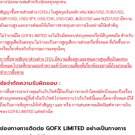
อาจไม่เหมาะสมสำหรับนักลงทุนทุกคน
สัญญาซื้อขายส่วนต่าง (CFDs) ในคู่สกุลเงินหลัก เช่น XAU/USD, EUR/USD,
GBP/USD, USD/JPY, USD/CHF, USD/CAD, AUD/USD และ NZD/USD มีความ
ผันผวนสูง และอาจส่งผลให้เกิดการขาดทุนทางการเงินอย่างมีนัยสำคัญ
ไม่ว่ากรณีใด GOFX LIMITED จะไม่รับผิดชอบต่อบุคคลหรือนิติบุคคลใด สำหรับ
การสูญเสียเงินลงทุน ไม่ว่าจะเป็นการสูญเสียบางส่วนหรือทั้งหมด ที่เกิดขึ้นจาก
หรือเกี่ยวข้องกับกิจกรรมการลงทุนใดๆ
การซื้อขายสัญญาส่วนต่าง CFDs มีความเสี่ยงสูง และคุณอาจสูญเสียเงินลงทุน
ทั้งหมด โปรดศึกษาและทำความเข้าใจความเสี่ยงที่เกี่ยวข้องอย่างถี่ถ้วนก่อนเริ่ม
ทำการซื้อขาย
ข้อจำกัดความรับผิดชอบ :
การสื่อสารระหว่างคุณกับเว็บไซต์นี้ถือเป็นการกระทำโดยสมัครใจและเป็นเรื่อง
ส่วนบุคคลของผู้ที่เข้าถึงเว็บไซต์ โปรดทราบว่าเว็บไซต์นี้และเนื้อหาทั้งหมด มิได้
ถือเป็นการเชิญชวนให้ทำสัญญา และ หรือ การเสนอขายผลิตภัณฑ์ทางการเงิน
ของ GOFX LIMITED แต่อย่างใด
ช่องทางการติดต่อ GOFX LIMITED อย่างเป็นทางการ