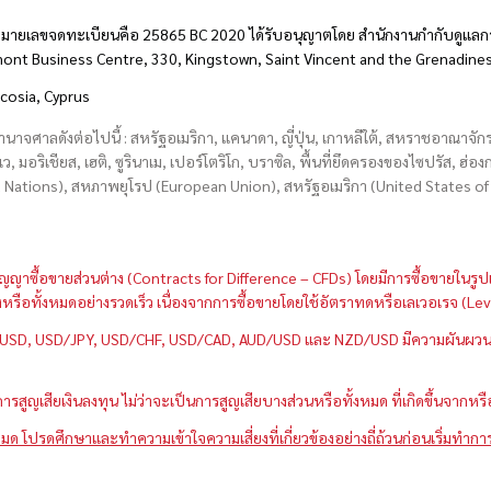
มายเลขจดทะเบียนคือ 25865 BC 2020 ได้รับอนุญาตโดย สำนักงานกำกับดูแลกา
hmont Business Centre, 330, Kingstown, Saint Vincent and the Grenadine
icosia, Cyprus
อำนาจศาลดังต่อไปนี้ : สหรัฐอเมริกา, แคนาดา, ญี่ปุ่น, เกาหลีใต้, สหราชอาณาจ
บเว, มอริเชียส, เฮติ, ซูรินาเม, เปอร์โตริโก, บราซิล, พื้นที่ยึดครองของไซปรัส, ฮ
ations), สหภาพยุโรป (European Union), สหรัฐอเมริกา (United States of A
กว่าสัญญาซื้อขายส่วนต่าง (Contracts for Difference – CFDs) โดยมีการซื้อขาย
หนึ่งหรือทั้งหมดอย่างรวดเร็ว เนื่องจากการซื้อขายโดยใช้อัตราทดหรือเลเวอเรจ
GBP/USD, USD/JPY, USD/CHF, USD/CAD, AUD/USD และ NZD/USD มีความผันผวนส
สูญเสียเงินลงทุน ไม่ว่าจะเป็นการสูญเสียบางส่วนหรือทั้งหมด ที่เกิดขึ้นจากหร
มด โปรดศึกษาและทำความเข้าใจความเสี่ยงที่เกี่ยวข้องอย่างถี่ถ้วนก่อนเริ่มทำกา