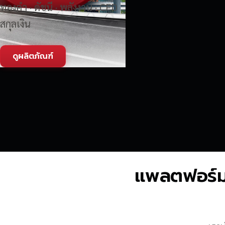
ทองคำ · ดัชนี · พลังงาน · CFD
สกุลเงิน
ดูผลิตภัณฑ์
แพลตฟอร์มซื