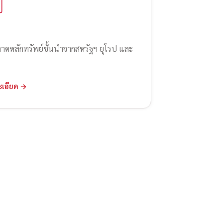
ลาดหลักทรัพย์ชั้นนำจากสหรัฐฯ ยุโรป และ
ะเอียด →