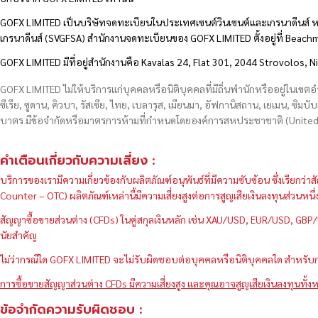
GOFX LIMITED เป็นบริษัทจดทะเบียนในประเทศเซนต์วินเซนต์และเกรนาดีนส์ ห
เกรนาดีนส์ (SVGFSA) สำนักงานจดทะเบียนของ GOFX LIMITED ตั้งอยู่ที่ Beac
GOFX LIMITED มีที่อยู่สำนักงานคือ Kavalas 24, Flat 301, 2044 Strovolos, N
GOFX LIMITED ไม่ให้บริการแก่บุคคลหรือนิติบุคคลที่มีถิ่นพำนักหรืออยู่ในเขต
ซีเรีย, ซูดาน, คิวบา, รัสเซีย, ไทย, เบลารุส, เมียนมา, อัฟกานิสถาน, เยเมน, ซิมบั
บาตร มีข้อจำกัดหรือมาตรการห้ามที่กำหนดโดยองค์การสหประชาชาติ (United N
คำเตือนเกี่ยวกับความเสี่ยง :
บริการของเรามีความเกี่ยวข้องกับผลิตภัณฑ์อนุพันธ์ที่มีความซับซ้อน ซึ่งเรีย
Counter – OTC) ผลิตภัณฑ์เหล่านี้มีความเสี่ยงสูงต่อการสูญเสียเงินลงทุนส่วน
สัญญาซื้อขายส่วนต่าง (CFDs) ในคู่สกุลเงินหลัก เช่น XAU/USD, EUR/USD, 
นัยสำคัญ
ไม่ว่ากรณีใด GOFX LIMITED จะไม่รับผิดชอบต่อบุคคลหรือนิติบุคคลใด สำหรับการ
การซื้อขายสัญญาส่วนต่าง CFDs มีความเสี่ยงสูง และคุณอาจสูญเสียเงินลงทุนทั้งห
ข้อจำกัดความรับผิดชอบ :