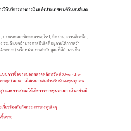
รให้บริการทางการเงินแห่งประเทศเซนต์วินเซนต์และ
s
ักร, ประเทศสมาชิกสหภาพยุโรป, อิหร่าน, เกาหลีเหนือ,
่องกง รวมถึงเขตอำนาจศาลอื่นใดที่อยู่ภายใต้การคว่ำ
merica) หรือหน่วยงานกำกับดูแลที่มีอำนาจอื่น
ในรูปแบบการซื้อขายนอกตลาดหลักทรัพย์ (Over-the-
 (Leverage) และอาจไม่เหมาะสมสำหรับนักลงทุนทุกคน
ูง และอาจส่งผลให้เกิดการขาดทุนทางการเงินอย่างมี
ือเกี่ยวข้องกับกิจกรรมการลงทุนใดๆ
รซื้อขาย