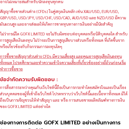
อาจไม่เหมาะสมสำหรับนักลงทุนทุกคน
สัญญาซื้อขายส่วนต่าง (CFDs) ในคู่สกุลเงินหลัก เช่น XAU/USD, EUR/USD,
GBP/USD, USD/JPY, USD/CHF, USD/CAD, AUD/USD และ NZD/USD มีความ
ผันผวนสูง และอาจส่งผลให้เกิดการขาดทุนทางการเงินอย่างมีนัยสำคัญ
ไม่ว่ากรณีใด GOFX LIMITED จะไม่รับผิดชอบต่อบุคคลหรือนิติบุคคลใด สำหรับ
การสูญเสียเงินลงทุน ไม่ว่าจะเป็นการสูญเสียบางส่วนหรือทั้งหมด ที่เกิดขึ้นจาก
หรือเกี่ยวข้องกับกิจกรรมการลงทุนใดๆ
การซื้อขายสัญญาส่วนต่าง CFDs มีความเสี่ยงสูง และคุณอาจสูญเสียเงินลงทุน
ทั้งหมด โปรดศึกษาและทำความเข้าใจความเสี่ยงที่เกี่ยวข้องอย่างถี่ถ้วนก่อนเริ่ม
ทำการซื้อขาย
ข้อจำกัดความรับผิดชอบ :
การสื่อสารระหว่างคุณกับเว็บไซต์นี้ถือเป็นการกระทำโดยสมัครใจและเป็นเรื่อง
ส่วนบุคคลของผู้ที่เข้าถึงเว็บไซต์ โปรดทราบว่าเว็บไซต์นี้และเนื้อหาทั้งหมด มิได้
ถือเป็นการเชิญชวนให้ทำสัญญา และ หรือ การเสนอขายผลิตภัณฑ์ทางการเงิน
ของ GOFX LIMITED แต่อย่างใด
ช่องทางการติดต่อ GOFX LIMITED อย่างเป็นทางการ