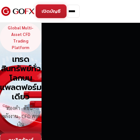
เปิดบัญชี
GoFX — Global Multi-Asse
Global Multi-
Asset CFD
Trading
Platform
เทรด
สินทรัพย์ทั่ว
โลกบน
แพลตฟอร์ม
เดียว
ทองคำ · ดัชนี ·
พลังงาน · CFD สกุล
เงิน