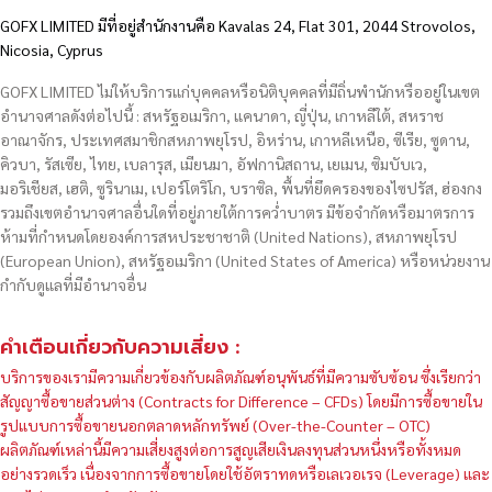
GOFX LIMITED มีที่อยู่สำนักงานคือ Kavalas 24, Flat 301, 2044 Strovolos,
Nicosia, Cyprus
GOFX LIMITED ไม่ให้บริการแก่บุคคลหรือนิติบุคคลที่มีถิ่นพำนักหรืออยู่ในเขต
อำนาจศาลดังต่อไปนี้ : สหรัฐอเมริกา, แคนาดา, ญี่ปุ่น, เกาหลีใต้, สหราช
อาณาจักร, ประเทศสมาชิกสหภาพยุโรป, อิหร่าน, เกาหลีเหนือ, ซีเรีย, ซูดาน,
คิวบา, รัสเซีย, ไทย, เบลารุส, เมียนมา, อัฟกานิสถาน, เยเมน, ซิมบับเว,
มอริเชียส, เฮติ, ซูรินาเม, เปอร์โตริโก, บราซิล, พื้นที่ยึดครองของไซปรัส, ฮ่องกง
รวมถึงเขตอำนาจศาลอื่นใดที่อยู่ภายใต้การคว่ำบาตร มีข้อจำกัดหรือมาตรการ
ห้ามที่กำหนดโดยองค์การสหประชาชาติ (United Nations), สหภาพยุโรป
(European Union), สหรัฐอเมริกา (United States of America) หรือหน่วยงาน
กำกับดูแลที่มีอำนาจอื่น
คำเตือนเกี่ยวกับความเสี่ยง :
บริการของเรามีความเกี่ยวข้องกับผลิตภัณฑ์อนุพันธ์ที่มีความซับซ้อน ซึ่งเรียกว่า
สัญญาซื้อขายส่วนต่าง (Contracts for Difference – CFDs) โดยมีการซื้อขายใน
รูปแบบการซื้อขายนอกตลาดหลักทรัพย์ (Over-the-Counter – OTC)
ผลิตภัณฑ์เหล่านี้มีความเสี่ยงสูงต่อการสูญเสียเงินลงทุนส่วนหนึ่งหรือทั้งหมด
อย่างรวดเร็ว เนื่องจากการซื้อขายโดยใช้อัตราทดหรือเลเวอเรจ (Leverage) และ