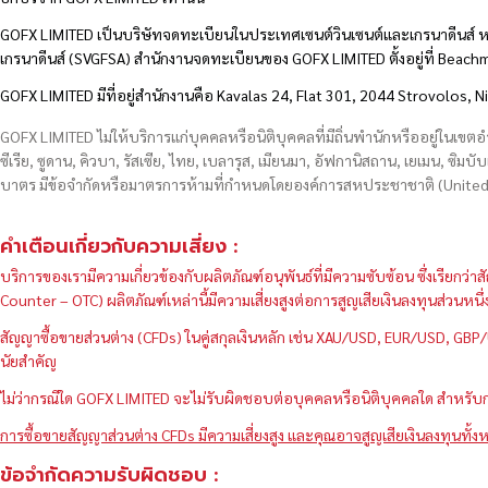
GOFX LIMITED เป็นบริษัทจดทะเบียนในประเทศเซนต์วินเซนต์และเกรนาดีนส์ ห
เกรนาดีนส์ (SVGFSA) สำนักงานจดทะเบียนของ GOFX LIMITED ตั้งอยู่ที่ Beac
GOFX LIMITED มีที่อยู่สำนักงานคือ Kavalas 24, Flat 301, 2044 Strovolos, N
GOFX LIMITED ไม่ให้บริการแก่บุคคลหรือนิติบุคคลที่มีถิ่นพำนักหรืออยู่ในเขต
ซีเรีย, ซูดาน, คิวบา, รัสเซีย, ไทย, เบลารุส, เมียนมา, อัฟกานิสถาน, เยเมน, ซิมบั
บาตร มีข้อจำกัดหรือมาตรการห้ามที่กำหนดโดยองค์การสหประชาชาติ (United N
คำเตือนเกี่ยวกับความเสี่ยง :
บริการของเรามีความเกี่ยวข้องกับผลิตภัณฑ์อนุพันธ์ที่มีความซับซ้อน ซึ่งเรีย
Counter – OTC) ผลิตภัณฑ์เหล่านี้มีความเสี่ยงสูงต่อการสูญเสียเงินลงทุนส่วน
สัญญาซื้อขายส่วนต่าง (CFDs) ในคู่สกุลเงินหลัก เช่น XAU/USD, EUR/USD, 
นัยสำคัญ
ไม่ว่ากรณีใด GOFX LIMITED จะไม่รับผิดชอบต่อบุคคลหรือนิติบุคคลใด สำหรับการ
การซื้อขายสัญญาส่วนต่าง CFDs มีความเสี่ยงสูง และคุณอาจสูญเสียเงินลงทุนทั้งห
ข้อจำกัดความรับผิดชอบ :