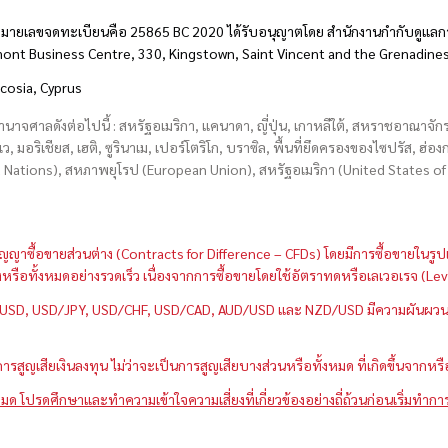
มายเลขจดทะเบียนคือ 25865 BC 2020 ได้รับอนุญาตโดย สำนักงานกำกับดูแลกา
hmont Business Centre, 330, Kingstown, Saint Vincent and the Grenadine
icosia, Cyprus
อำนาจศาลดังต่อไปนี้ : สหรัฐอเมริกา, แคนาดา, ญี่ปุ่น, เกาหลีใต้, สหราชอาณาจ
บเว, มอริเชียส, เฮติ, ซูรินาเม, เปอร์โตริโก, บราซิล, พื้นที่ยึดครองของไซปรัส, ฮ
ations), สหภาพยุโรป (European Union), สหรัฐอเมริกา (United States of A
กว่าสัญญาซื้อขายส่วนต่าง (Contracts for Difference – CFDs) โดยมีการซื้อขาย
หนึ่งหรือทั้งหมดอย่างรวดเร็ว เนื่องจากการซื้อขายโดยใช้อัตราทดหรือเลเวอเรจ
GBP/USD, USD/JPY, USD/CHF, USD/CAD, AUD/USD และ NZD/USD มีความผันผวนส
สูญเสียเงินลงทุน ไม่ว่าจะเป็นการสูญเสียบางส่วนหรือทั้งหมด ที่เกิดขึ้นจากหร
มด โปรดศึกษาและทำความเข้าใจความเสี่ยงที่เกี่ยวข้องอย่างถี่ถ้วนก่อนเริ่มทำกา