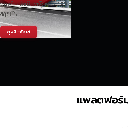
ทองคำ · ดัชนี · พลังงาน · CFD
สกุลเงิน
ดูผลิตภัณฑ์
แพลตฟอร์มซื