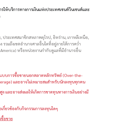
รให้บริการทางการเงินแห่งประเทศเซนต์วินเซนต์และ
s
ักร, ประเทศสมาชิกสหภาพยุโรป, อิหร่าน, เกาหลีเหนือ,
่องกง รวมถึงเขตอำนาจศาลอื่นใดที่อยู่ภายใต้การคว่ำ
merica) หรือหน่วยงานกำกับดูแลที่มีอำนาจอื่น
ในรูปแบบการซื้อขายนอกตลาดหลักทรัพย์ (Over-the-
 (Leverage) และอาจไม่เหมาะสมสำหรับนักลงทุนทุกคน
ูง และอาจส่งผลให้เกิดการขาดทุนทางการเงินอย่างมี
ือเกี่ยวข้องกับกิจกรรมการลงทุนใดๆ
รซื้อขาย