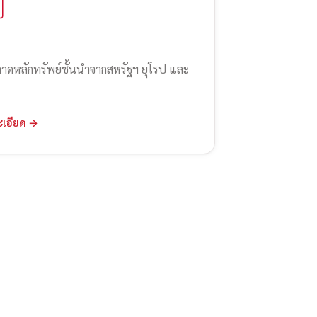
ลาดหลักทรัพย์ชั้นนำจากสหรัฐฯ ยุโรป และ
ะเอียด →