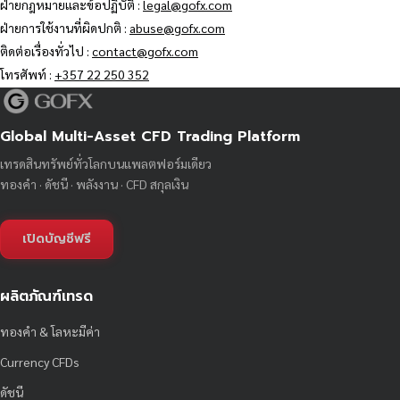
ฝ่ายกฎหมายและข้อปฏิบัติ :
legal@gofx.com
ฝ่ายการใช้งานที่ผิดปกติ :
abuse@gofx.com
ติดต่อเรื่องทั่วไป :
contact@gofx.com
โทรศัพท์ :
+357 22 250 352
Global Multi-Asset CFD Trading Platform
เทรดสินทรัพย์ทั่วโลกบนแพลตฟอร์มเดียว
ทองคำ · ดัชนี · พลังงาน · CFD สกุลเงิน
เปิดบัญชีฟรี
ผลิตภัณฑ์เทรด
ทองคำ & โลหะมีค่า
Currency CFDs
ดัชนี