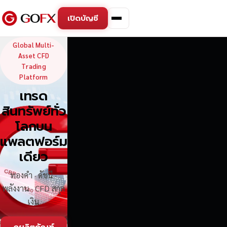
เปิดบัญชี
GoFX — Global Multi-Asse
Global Multi-
Asset CFD
Trading
Platform
เทรด
สินทรัพย์ทั่ว
โลกบน
แพลตฟอร์ม
เดียว
ทองคำ · ดัชนี ·
พลังงาน · CFD สกุล
เงิน