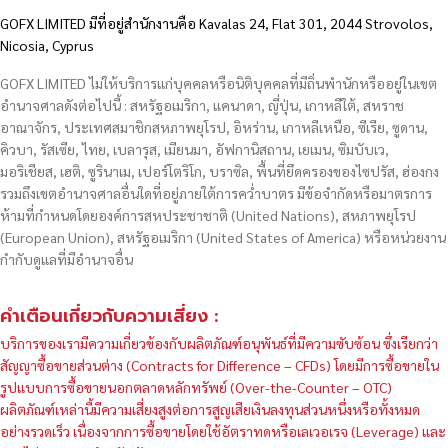
GOFX LIMITED มีที่อยู่สำนักงานคือ Kavalas 24, Flat 301, 2044 Strovolos,
Nicosia, Cyprus
GOFX LIMITED ไม่ให้บริการแก่บุคคลหรือนิติบุคคลที่มีถิ่นพำนักหรืออยู่ในเขต
อำนาจศาลดังต่อไปนี้ : สหรัฐอเมริกา, แคนาดา, ญี่ปุ่น, เกาหลีใต้, สหราช
อาณาจักร, ประเทศสมาชิกสหภาพยุโรป, อิหร่าน, เกาหลีเหนือ, ซีเรีย, ซูดาน,
คิวบา, รัสเซีย, ไทย, เบลารุส, เมียนมา, อัฟกานิสถาน, เยเมน, ซิมบับเว,
มอริเชียส, เฮติ, ซูรินาเม, เปอร์โตริโก, บราซิล, พื้นที่ยึดครองของไซปรัส, ฮ่องกง
รวมถึงเขตอำนาจศาลอื่นใดที่อยู่ภายใต้การคว่ำบาตร มีข้อจำกัดหรือมาตรการ
ห้ามที่กำหนดโดยองค์การสหประชาชาติ (United Nations), สหภาพยุโรป
(European Union), สหรัฐอเมริกา (United States of America) หรือหน่วยงาน
กำกับดูแลที่มีอำนาจอื่น
คำเตือนเกี่ยวกับความเสี่ยง :
บริการของเรามีความเกี่ยวข้องกับผลิตภัณฑ์อนุพันธ์ที่มีความซับซ้อน ซึ่งเรียกว่า
สัญญาซื้อขายส่วนต่าง (Contracts for Difference – CFDs) โดยมีการซื้อขายใน
รูปแบบการซื้อขายนอกตลาดหลักทรัพย์ (Over-the-Counter – OTC)
ผลิตภัณฑ์เหล่านี้มีความเสี่ยงสูงต่อการสูญเสียเงินลงทุนส่วนหนึ่งหรือทั้งหมด
อย่างรวดเร็ว เนื่องจากการซื้อขายโดยใช้อัตราทดหรือเลเวอเรจ (Leverage) และ