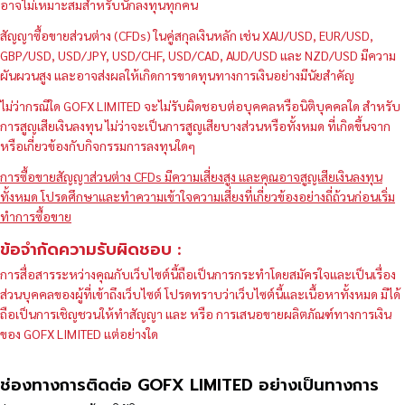
อาจไม่เหมาะสมสำหรับนักลงทุนทุกคน
สัญญาซื้อขายส่วนต่าง (CFDs) ในคู่สกุลเงินหลัก เช่น XAU/USD, EUR/USD,
GBP/USD, USD/JPY, USD/CHF, USD/CAD, AUD/USD และ NZD/USD มีความ
ผันผวนสูง และอาจส่งผลให้เกิดการขาดทุนทางการเงินอย่างมีนัยสำคัญ
ไม่ว่ากรณีใด GOFX LIMITED จะไม่รับผิดชอบต่อบุคคลหรือนิติบุคคลใด สำหรับ
การสูญเสียเงินลงทุน ไม่ว่าจะเป็นการสูญเสียบางส่วนหรือทั้งหมด ที่เกิดขึ้นจาก
หรือเกี่ยวข้องกับกิจกรรมการลงทุนใดๆ
การซื้อขายสัญญาส่วนต่าง CFDs มีความเสี่ยงสูง และคุณอาจสูญเสียเงินลงทุน
ทั้งหมด โปรดศึกษาและทำความเข้าใจความเสี่ยงที่เกี่ยวข้องอย่างถี่ถ้วนก่อนเริ่ม
ทำการซื้อขาย
ข้อจำกัดความรับผิดชอบ :
การสื่อสารระหว่างคุณกับเว็บไซต์นี้ถือเป็นการกระทำโดยสมัครใจและเป็นเรื่อง
ส่วนบุคคลของผู้ที่เข้าถึงเว็บไซต์ โปรดทราบว่าเว็บไซต์นี้และเนื้อหาทั้งหมด มิได้
ถือเป็นการเชิญชวนให้ทำสัญญา และ หรือ การเสนอขายผลิตภัณฑ์ทางการเงิน
ของ GOFX LIMITED แต่อย่างใด
ช่องทางการติดต่อ GOFX LIMITED อย่างเป็นทางการ