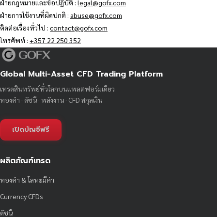
ฝ่ายกฎหมายและข้อปฏิบัติ :
legal@gofx.com
ฝ่ายการใช้งานที่ผิดปกติ :
abuse@gofx.com
ติดต่อเรื่องทั่วไป :
contact@gofx.com
โทรศัพท์ :
+357 22 250 352
Global Multi-Asset CFD Trading Platform
เทรดสินทรัพย์ทั่วโลกบนแพลตฟอร์มเดียว
ทองคำ · ดัชนี · พลังงาน · CFD สกุลเงิน
เปิดบัญชีฟรี
ผลิตภัณฑ์เทรด
ทองคำ & โลหะมีค่า
Currency CFDs
ดัชนี