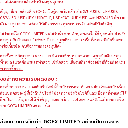
อาจไม่เหมาะสมสำหรับนักลงทุนทุกคน
สัญญาซื้อขายส่วนต่าง (CFDs) ในคู่สกุลเงินหลัก เช่น XAU/USD, EUR/USD,
GBP/USD, USD/JPY, USD/CHF, USD/CAD, AUD/USD และ NZD/USD มีความ
ผันผวนสูง และอาจส่งผลให้เกิดการขาดทุนทางการเงินอย่างมีนัยสำคัญ
ไม่ว่ากรณีใด GOFX LIMITED จะไม่รับผิดชอบต่อบุคคลหรือนิติบุคคลใด สำหรับ
การสูญเสียเงินลงทุน ไม่ว่าจะเป็นการสูญเสียบางส่วนหรือทั้งหมด ที่เกิดขึ้นจาก
หรือเกี่ยวข้องกับกิจกรรมการลงทุนใดๆ
การซื้อขายสัญญาส่วนต่าง CFDs มีความเสี่ยงสูง และคุณอาจสูญเสียเงินลงทุน
ทั้งหมด โปรดศึกษาและทำความเข้าใจความเสี่ยงที่เกี่ยวข้องอย่างถี่ถ้วนก่อนเริ่ม
ทำการซื้อขาย
ข้อจำกัดความรับผิดชอบ :
การสื่อสารระหว่างคุณกับเว็บไซต์นี้ถือเป็นการกระทำโดยสมัครใจและเป็นเรื่อง
ส่วนบุคคลของผู้ที่เข้าถึงเว็บไซต์ โปรดทราบว่าเว็บไซต์นี้และเนื้อหาทั้งหมด มิได้
ถือเป็นการเชิญชวนให้ทำสัญญา และ หรือ การเสนอขายผลิตภัณฑ์ทางการเงิน
ของ GOFX LIMITED แต่อย่างใด
ช่องทางการติดต่อ GOFX LIMITED อย่างเป็นทางการ