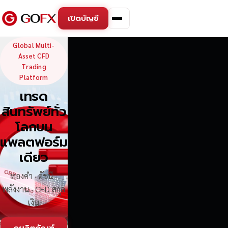
เปิดบัญชี
GoFX — Global Multi-Asse
Global Multi-
Asset CFD
Trading
Platform
เทรด
สินทรัพย์ทั่ว
โลกบน
แพลตฟอร์ม
เดียว
ทองคำ · ดัชนี ·
พลังงาน · CFD สกุล
เงิน