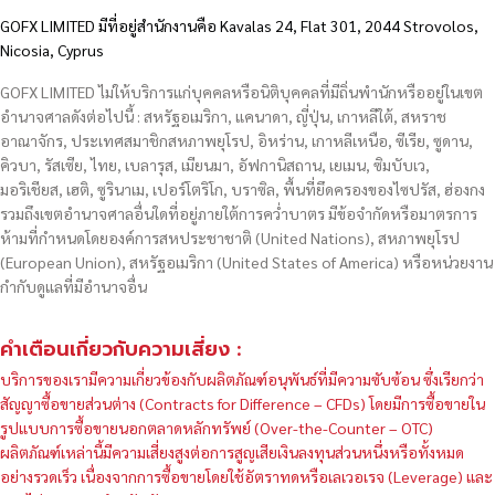
GOFX LIMITED มีที่อยู่สำนักงานคือ Kavalas 24, Flat 301, 2044 Strovolos,
Nicosia, Cyprus
GOFX LIMITED ไม่ให้บริการแก่บุคคลหรือนิติบุคคลที่มีถิ่นพำนักหรืออยู่ในเขต
อำนาจศาลดังต่อไปนี้ : สหรัฐอเมริกา, แคนาดา, ญี่ปุ่น, เกาหลีใต้, สหราช
อาณาจักร, ประเทศสมาชิกสหภาพยุโรป, อิหร่าน, เกาหลีเหนือ, ซีเรีย, ซูดาน,
คิวบา, รัสเซีย, ไทย, เบลารุส, เมียนมา, อัฟกานิสถาน, เยเมน, ซิมบับเว,
มอริเชียส, เฮติ, ซูรินาเม, เปอร์โตริโก, บราซิล, พื้นที่ยึดครองของไซปรัส, ฮ่องกง
รวมถึงเขตอำนาจศาลอื่นใดที่อยู่ภายใต้การคว่ำบาตร มีข้อจำกัดหรือมาตรการ
ห้ามที่กำหนดโดยองค์การสหประชาชาติ (United Nations), สหภาพยุโรป
(European Union), สหรัฐอเมริกา (United States of America) หรือหน่วยงาน
กำกับดูแลที่มีอำนาจอื่น
คำเตือนเกี่ยวกับความเสี่ยง :
บริการของเรามีความเกี่ยวข้องกับผลิตภัณฑ์อนุพันธ์ที่มีความซับซ้อน ซึ่งเรียกว่า
สัญญาซื้อขายส่วนต่าง (Contracts for Difference – CFDs) โดยมีการซื้อขายใน
รูปแบบการซื้อขายนอกตลาดหลักทรัพย์ (Over-the-Counter – OTC)
ผลิตภัณฑ์เหล่านี้มีความเสี่ยงสูงต่อการสูญเสียเงินลงทุนส่วนหนึ่งหรือทั้งหมด
อย่างรวดเร็ว เนื่องจากการซื้อขายโดยใช้อัตราทดหรือเลเวอเรจ (Leverage) และ