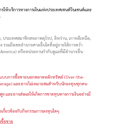
รให้บริการทางการเงินแห่งประเทศเซนต์วินเซนต์และ
s
ักร, ประเทศสมาชิกสหภาพยุโรป, อิหร่าน, เกาหลีเหนือ,
่องกง รวมถึงเขตอำนาจศาลอื่นใดที่อยู่ภายใต้การคว่ำ
merica) หรือหน่วยงานกำกับดูแลที่มีอำนาจอื่น
ในรูปแบบการซื้อขายนอกตลาดหลักทรัพย์ (Over-the-
 (Leverage) และอาจไม่เหมาะสมสำหรับนักลงทุนทุกคน
ูง และอาจส่งผลให้เกิดการขาดทุนทางการเงินอย่างมี
ือเกี่ยวข้องกับกิจกรรมการลงทุนใดๆ
รซื้อขาย