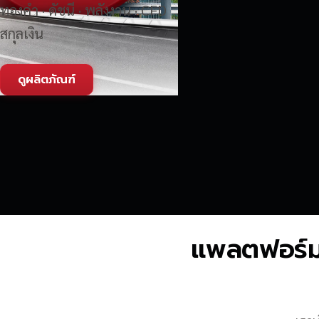
ทองคำ · ดัชนี · พลังงาน · CFD
สกุลเงิน
ดูผลิตภัณฑ์
แพลตฟอร์มซื