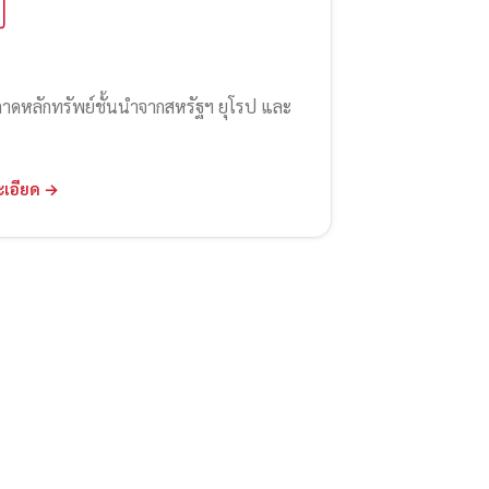
ลาดหลักทรัพย์ชั้นนำจากสหรัฐฯ ยุโรป และ
ะเอียด →