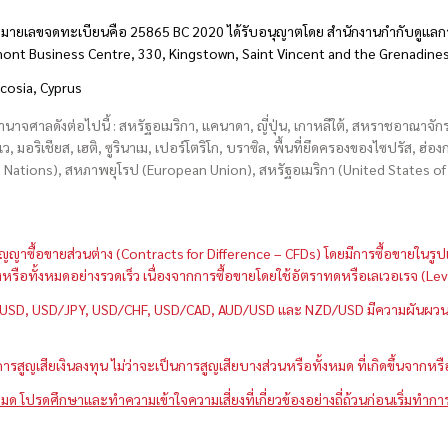
มายเลขจดทะเบียนคือ 25865 BC 2020 ได้รับอนุญาตโดย สำนักงานกำกับดูแลกา
hmont Business Centre, 330, Kingstown, Saint Vincent and the Grenadine
icosia, Cyprus
อำนาจศาลดังต่อไปนี้ : สหรัฐอเมริกา, แคนาดา, ญี่ปุ่น, เกาหลีใต้, สหราชอาณาจ
บเว, มอริเชียส, เฮติ, ซูรินาเม, เปอร์โตริโก, บราซิล, พื้นที่ยึดครองของไซปรัส, ฮ
ations), สหภาพยุโรป (European Union), สหรัฐอเมริกา (United States of A
กว่าสัญญาซื้อขายส่วนต่าง (Contracts for Difference – CFDs) โดยมีการซื้อขาย
หนึ่งหรือทั้งหมดอย่างรวดเร็ว เนื่องจากการซื้อขายโดยใช้อัตราทดหรือเลเวอเรจ
GBP/USD, USD/JPY, USD/CHF, USD/CAD, AUD/USD และ NZD/USD มีความผันผวนส
สูญเสียเงินลงทุน ไม่ว่าจะเป็นการสูญเสียบางส่วนหรือทั้งหมด ที่เกิดขึ้นจากหร
มด โปรดศึกษาและทำความเข้าใจความเสี่ยงที่เกี่ยวข้องอย่างถี่ถ้วนก่อนเริ่มทำกา