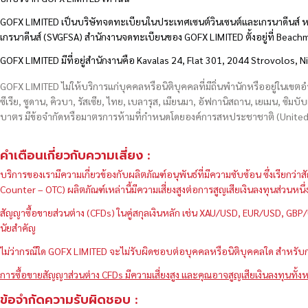
GOFX LIMITED เป็นบริษัทจดทะเบียนในประเทศเซนต์วินเซนต์และเกรนาดีนส์ ห
เกรนาดีนส์ (SVGFSA) สำนักงานจดทะเบียนของ GOFX LIMITED ตั้งอยู่ที่ Beac
GOFX LIMITED มีที่อยู่สำนักงานคือ Kavalas 24, Flat 301, 2044 Strovolos, N
GOFX LIMITED ไม่ให้บริการแก่บุคคลหรือนิติบุคคลที่มีถิ่นพำนักหรืออยู่ในเขต
ซีเรีย, ซูดาน, คิวบา, รัสเซีย, ไทย, เบลารุส, เมียนมา, อัฟกานิสถาน, เยเมน, ซิมบั
บาตร มีข้อจำกัดหรือมาตรการห้ามที่กำหนดโดยองค์การสหประชาชาติ (United N
คำเตือนเกี่ยวกับความเสี่ยง :
บริการของเรามีความเกี่ยวข้องกับผลิตภัณฑ์อนุพันธ์ที่มีความซับซ้อน ซึ่งเรีย
Counter – OTC) ผลิตภัณฑ์เหล่านี้มีความเสี่ยงสูงต่อการสูญเสียเงินลงทุนส่วน
สัญญาซื้อขายส่วนต่าง (CFDs) ในคู่สกุลเงินหลัก เช่น XAU/USD, EUR/USD, 
นัยสำคัญ
ไม่ว่ากรณีใด GOFX LIMITED จะไม่รับผิดชอบต่อบุคคลหรือนิติบุคคลใด สำหรับการ
การซื้อขายสัญญาส่วนต่าง CFDs มีความเสี่ยงสูง และคุณอาจสูญเสียเงินลงทุนทั้งห
ข้อจำกัดความรับผิดชอบ :