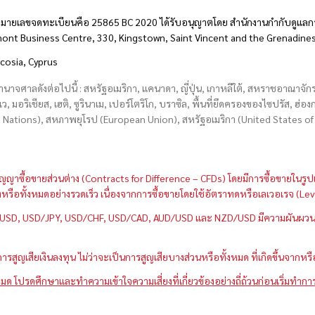
มายเลขจดทะเบียนคือ 25865 BC 2020 ได้รับอนุญาตโดย สำนักงานกำกับดูแลกา
hmont Business Centre, 330, Kingstown, Saint Vincent and the Grenadine
icosia, Cyprus
อำนาจศาลดังต่อไปนี้ : สหรัฐอเมริกา, แคนาดา, ญี่ปุ่น, เกาหลีใต้, สหราชอาณาจ
บเว, มอริเชียส, เฮติ, ซูรินาเม, เปอร์โตริโก, บราซิล, พื้นที่ยึดครองของไซปรัส, ฮ
ations), สหภาพยุโรป (European Union), สหรัฐอเมริกา (United States of A
กว่าสัญญาซื้อขายส่วนต่าง (Contracts for Difference – CFDs) โดยมีการซื้อขาย
หนึ่งหรือทั้งหมดอย่างรวดเร็ว เนื่องจากการซื้อขายโดยใช้อัตราทดหรือเลเวอเรจ
GBP/USD, USD/JPY, USD/CHF, USD/CAD, AUD/USD และ NZD/USD มีความผันผวนส
สูญเสียเงินลงทุน ไม่ว่าจะเป็นการสูญเสียบางส่วนหรือทั้งหมด ที่เกิดขึ้นจากหร
มด โปรดศึกษาและทำความเข้าใจความเสี่ยงที่เกี่ยวข้องอย่างถี่ถ้วนก่อนเริ่มทำกา