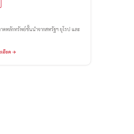
ลาดหลักทรัพย์ชั้นนำจากสหรัฐฯ ยุโรป และ
ะเอียด →