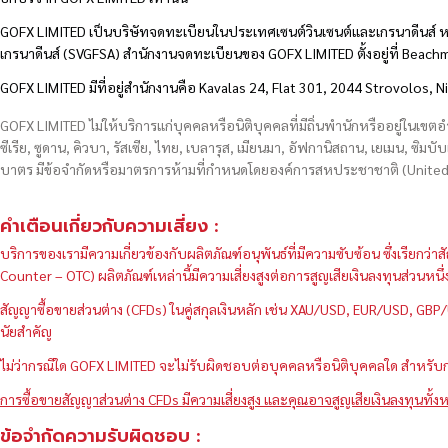
GOFX LIMITED เป็นบริษัทจดทะเบียนในประเทศเซนต์วินเซนต์และเกรนาดีนส์ ห
เกรนาดีนส์ (SVGFSA) สำนักงานจดทะเบียนของ GOFX LIMITED ตั้งอยู่ที่ Beac
GOFX LIMITED มีที่อยู่สำนักงานคือ Kavalas 24, Flat 301, 2044 Strovolos, N
GOFX LIMITED ไม่ให้บริการแก่บุคคลหรือนิติบุคคลที่มีถิ่นพำนักหรืออยู่ในเขต
ซีเรีย, ซูดาน, คิวบา, รัสเซีย, ไทย, เบลารุส, เมียนมา, อัฟกานิสถาน, เยเมน, ซิมบั
บาตร มีข้อจำกัดหรือมาตรการห้ามที่กำหนดโดยองค์การสหประชาชาติ (United N
คำเตือนเกี่ยวกับความเสี่ยง :
บริการของเรามีความเกี่ยวข้องกับผลิตภัณฑ์อนุพันธ์ที่มีความซับซ้อน ซึ่งเรีย
Counter – OTC) ผลิตภัณฑ์เหล่านี้มีความเสี่ยงสูงต่อการสูญเสียเงินลงทุนส่วน
สัญญาซื้อขายส่วนต่าง (CFDs) ในคู่สกุลเงินหลัก เช่น XAU/USD, EUR/USD, 
นัยสำคัญ
ไม่ว่ากรณีใด GOFX LIMITED จะไม่รับผิดชอบต่อบุคคลหรือนิติบุคคลใด สำหรับการ
การซื้อขายสัญญาส่วนต่าง CFDs มีความเสี่ยงสูง และคุณอาจสูญเสียเงินลงทุนทั้งห
ข้อจำกัดความรับผิดชอบ :