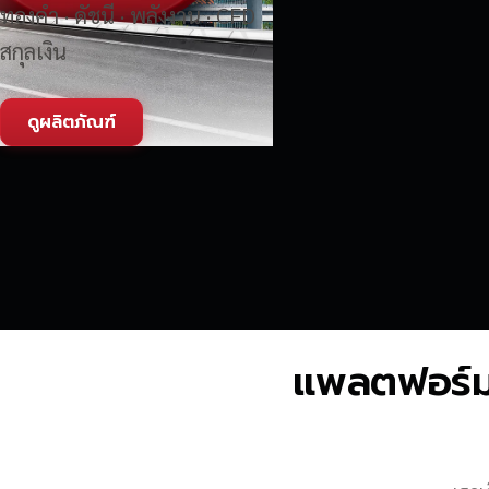
ทองคำ · ดัชนี · พลังงาน · CFD
สกุลเงิน
ดูผลิตภัณฑ์
แพลตฟอร์มซื