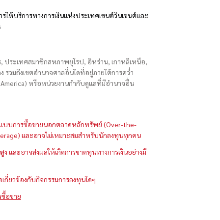
รให้บริการทางการเงินแห่งประเทศเซนต์วินเซนต์และ
s
ักร, ประเทศสมาชิกสหภาพยุโรป, อิหร่าน, เกาหลีเหนือ,
่องกง รวมถึงเขตอำนาจศาลอื่นใดที่อยู่ภายใต้การคว่ำ
merica) หรือหน่วยงานกำกับดูแลที่มีอำนาจอื่น
ในรูปแบบการซื้อขายนอกตลาดหลักทรัพย์ (Over-the-
 (Leverage) และอาจไม่เหมาะสมสำหรับนักลงทุนทุกคน
ูง และอาจส่งผลให้เกิดการขาดทุนทางการเงินอย่างมี
ือเกี่ยวข้องกับกิจกรรมการลงทุนใดๆ
รซื้อขาย