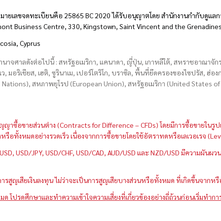
มายเลขจดทะเบียนคือ 25865 BC 2020 ได้รับอนุญาตโดย สำนักงานกำกับดูแลกา
hmont Business Centre, 330, Kingstown, Saint Vincent and the Grenadine
icosia, Cyprus
อำนาจศาลดังต่อไปนี้ : สหรัฐอเมริกา, แคนาดา, ญี่ปุ่น, เกาหลีใต้, สหราชอาณาจ
บเว, มอริเชียส, เฮติ, ซูรินาเม, เปอร์โตริโก, บราซิล, พื้นที่ยึดครองของไซปรัส, ฮ
ations), สหภาพยุโรป (European Union), สหรัฐอเมริกา (United States of A
กว่าสัญญาซื้อขายส่วนต่าง (Contracts for Difference – CFDs) โดยมีการซื้อขาย
หนึ่งหรือทั้งหมดอย่างรวดเร็ว เนื่องจากการซื้อขายโดยใช้อัตราทดหรือเลเวอเรจ
GBP/USD, USD/JPY, USD/CHF, USD/CAD, AUD/USD และ NZD/USD มีความผันผวนส
สูญเสียเงินลงทุน ไม่ว่าจะเป็นการสูญเสียบางส่วนหรือทั้งหมด ที่เกิดขึ้นจากหร
มด โปรดศึกษาและทำความเข้าใจความเสี่ยงที่เกี่ยวข้องอย่างถี่ถ้วนก่อนเริ่มทำกา