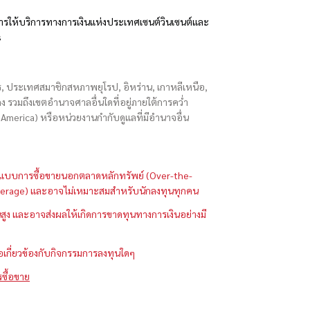
รให้บริการทางการเงินแห่งประเทศเซนต์วินเซนต์และ
s
ักร, ประเทศสมาชิกสหภาพยุโรป, อิหร่าน, เกาหลีเหนือ,
่องกง รวมถึงเขตอำนาจศาลอื่นใดที่อยู่ภายใต้การคว่ำ
merica) หรือหน่วยงานกำกับดูแลที่มีอำนาจอื่น
ในรูปแบบการซื้อขายนอกตลาดหลักทรัพย์ (Over-the-
 (Leverage) และอาจไม่เหมาะสมสำหรับนักลงทุนทุกคน
ูง และอาจส่งผลให้เกิดการขาดทุนทางการเงินอย่างมี
ือเกี่ยวข้องกับกิจกรรมการลงทุนใดๆ
รซื้อขาย