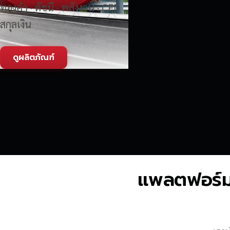
ทองคำ · ดัชนี · พลังงาน · CFD
สกุลเงิน
ดูผลิตภัณฑ์
แพลตฟอร์มซื