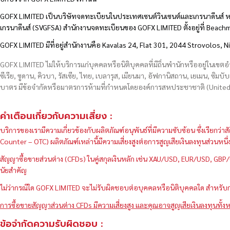
GOFX LIMITED เป็นบริษัทจดทะเบียนในประเทศเซนต์วินเซนต์และเกรนาดีนส์ ห
เกรนาดีนส์ (SVGFSA) สำนักงานจดทะเบียนของ GOFX LIMITED ตั้งอยู่ที่ Beac
GOFX LIMITED มีที่อยู่สำนักงานคือ Kavalas 24, Flat 301, 2044 Strovolos, N
GOFX LIMITED ไม่ให้บริการแก่บุคคลหรือนิติบุคคลที่มีถิ่นพำนักหรืออยู่ในเขต
ซีเรีย, ซูดาน, คิวบา, รัสเซีย, ไทย, เบลารุส, เมียนมา, อัฟกานิสถาน, เยเมน, ซิมบั
บาตร มีข้อจำกัดหรือมาตรการห้ามที่กำหนดโดยองค์การสหประชาชาติ (United N
คำเตือนเกี่ยวกับความเสี่ยง :
บริการของเรามีความเกี่ยวข้องกับผลิตภัณฑ์อนุพันธ์ที่มีความซับซ้อน ซึ่งเรีย
Counter – OTC) ผลิตภัณฑ์เหล่านี้มีความเสี่ยงสูงต่อการสูญเสียเงินลงทุนส่วน
สัญญาซื้อขายส่วนต่าง (CFDs) ในคู่สกุลเงินหลัก เช่น XAU/USD, EUR/USD, 
นัยสำคัญ
ไม่ว่ากรณีใด GOFX LIMITED จะไม่รับผิดชอบต่อบุคคลหรือนิติบุคคลใด สำหรับการ
การซื้อขายสัญญาส่วนต่าง CFDs มีความเสี่ยงสูง และคุณอาจสูญเสียเงินลงทุนทั้งห
ข้อจำกัดความรับผิดชอบ :