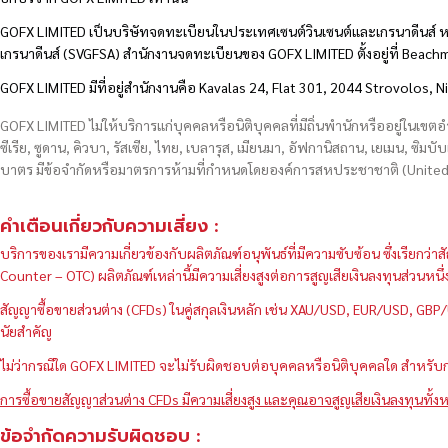
GOFX LIMITED เป็นบริษัทจดทะเบียนในประเทศเซนต์วินเซนต์และเกรนาดีนส์ ห
เกรนาดีนส์ (SVGFSA) สำนักงานจดทะเบียนของ GOFX LIMITED ตั้งอยู่ที่ Beac
GOFX LIMITED มีที่อยู่สำนักงานคือ Kavalas 24, Flat 301, 2044 Strovolos, N
GOFX LIMITED ไม่ให้บริการแก่บุคคลหรือนิติบุคคลที่มีถิ่นพำนักหรืออยู่ในเขต
ซีเรีย, ซูดาน, คิวบา, รัสเซีย, ไทย, เบลารุส, เมียนมา, อัฟกานิสถาน, เยเมน, ซิมบั
บาตร มีข้อจำกัดหรือมาตรการห้ามที่กำหนดโดยองค์การสหประชาชาติ (United N
คำเตือนเกี่ยวกับความเสี่ยง :
บริการของเรามีความเกี่ยวข้องกับผลิตภัณฑ์อนุพันธ์ที่มีความซับซ้อน ซึ่งเรีย
Counter – OTC) ผลิตภัณฑ์เหล่านี้มีความเสี่ยงสูงต่อการสูญเสียเงินลงทุนส่วน
สัญญาซื้อขายส่วนต่าง (CFDs) ในคู่สกุลเงินหลัก เช่น XAU/USD, EUR/USD, 
นัยสำคัญ
ไม่ว่ากรณีใด GOFX LIMITED จะไม่รับผิดชอบต่อบุคคลหรือนิติบุคคลใด สำหรับการ
การซื้อขายสัญญาส่วนต่าง CFDs มีความเสี่ยงสูง และคุณอาจสูญเสียเงินลงทุนทั้งห
ข้อจำกัดความรับผิดชอบ :