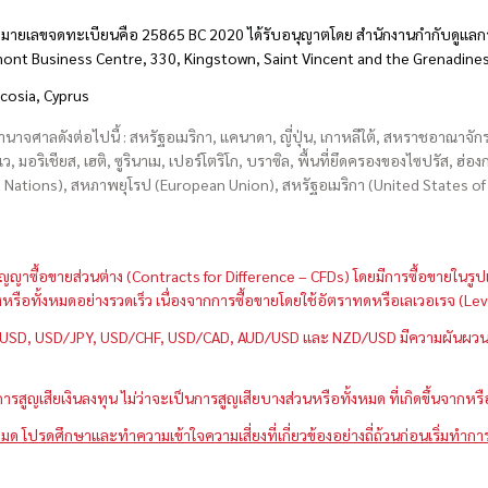
มายเลขจดทะเบียนคือ 25865 BC 2020 ได้รับอนุญาตโดย สำนักงานกำกับดูแลกา
hmont Business Centre, 330, Kingstown, Saint Vincent and the Grenadine
icosia, Cyprus
อำนาจศาลดังต่อไปนี้ : สหรัฐอเมริกา, แคนาดา, ญี่ปุ่น, เกาหลีใต้, สหราชอาณาจ
บเว, มอริเชียส, เฮติ, ซูรินาเม, เปอร์โตริโก, บราซิล, พื้นที่ยึดครองของไซปรัส, ฮ
ations), สหภาพยุโรป (European Union), สหรัฐอเมริกา (United States of A
กว่าสัญญาซื้อขายส่วนต่าง (Contracts for Difference – CFDs) โดยมีการซื้อขาย
หนึ่งหรือทั้งหมดอย่างรวดเร็ว เนื่องจากการซื้อขายโดยใช้อัตราทดหรือเลเวอเรจ
GBP/USD, USD/JPY, USD/CHF, USD/CAD, AUD/USD และ NZD/USD มีความผันผวนส
สูญเสียเงินลงทุน ไม่ว่าจะเป็นการสูญเสียบางส่วนหรือทั้งหมด ที่เกิดขึ้นจากหร
มด โปรดศึกษาและทำความเข้าใจความเสี่ยงที่เกี่ยวข้องอย่างถี่ถ้วนก่อนเริ่มทำกา