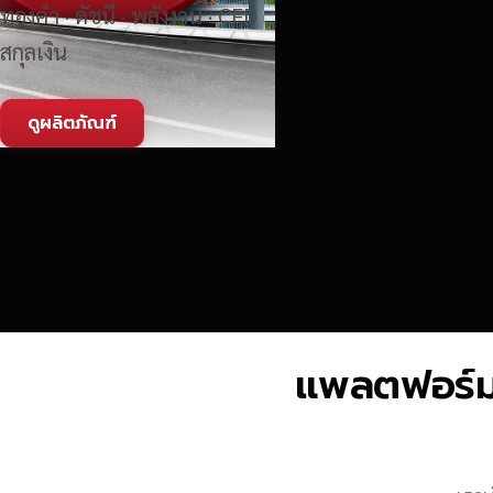
ทองคำ · ดัชนี · พลังงาน · CFD
สกุลเงิน
ดูผลิตภัณฑ์
แพลตฟอร์มซื