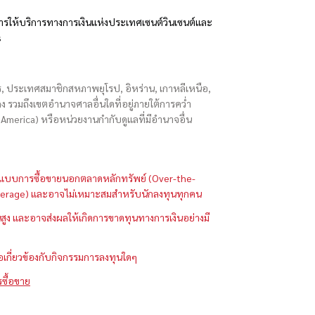
รให้บริการทางการเงินแห่งประเทศเซนต์วินเซนต์และ
s
ักร, ประเทศสมาชิกสหภาพยุโรป, อิหร่าน, เกาหลีเหนือ,
่องกง รวมถึงเขตอำนาจศาลอื่นใดที่อยู่ภายใต้การคว่ำ
merica) หรือหน่วยงานกำกับดูแลที่มีอำนาจอื่น
ในรูปแบบการซื้อขายนอกตลาดหลักทรัพย์ (Over-the-
 (Leverage) และอาจไม่เหมาะสมสำหรับนักลงทุนทุกคน
ูง และอาจส่งผลให้เกิดการขาดทุนทางการเงินอย่างมี
ือเกี่ยวข้องกับกิจกรรมการลงทุนใดๆ
รซื้อขาย