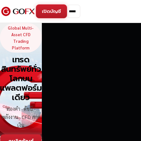
เปิดบัญชี
GoFX — Global Multi-Asse
Global Multi-
Asset CFD
Trading
Platform
เทรด
สินทรัพย์ทั่ว
โลกบน
แพลตฟอร์ม
เดียว
ทองคำ · ดัชนี ·
พลังงาน · CFD สกุล
เงิน