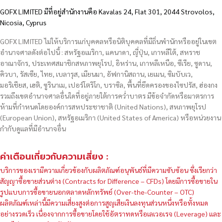
GOFX LIMITED มีที่อยู่สำนักงานคือ Kavalas 24, Flat 301, 2044 Strovolos,
Nicosia, Cyprus
GOFX LIMITED ไม่ให้บริการแก่บุคคลหรือนิติบุคคลที่มีถิ่นพำนักหรืออยู่ในเขต
อำนาจศาลดังต่อไปนี้ : สหรัฐอเมริกา, แคนาดา, ญี่ปุ่น, เกาหลีใต้, สหราช
อาณาจักร, ประเทศสมาชิกสหภาพยุโรป, อิหร่าน, เกาหลีเหนือ, ซีเรีย, ซูดาน,
คิวบา, รัสเซีย, ไทย, เบลารุส, เมียนมา, อัฟกานิสถาน, เยเมน, ซิมบับเว,
มอริเชียส, เฮติ, ซูรินาเม, เปอร์โตริโก, บราซิล, พื้นที่ยึดครองของไซปรัส, ฮ่องกง
รวมถึงเขตอำนาจศาลอื่นใดที่อยู่ภายใต้การคว่ำบาตร มีข้อจำกัดหรือมาตรการ
ห้ามที่กำหนดโดยองค์การสหประชาชาติ (United Nations), สหภาพยุโรป
(European Union), สหรัฐอเมริกา (United States of America) หรือหน่วยงาน
กำกับดูแลที่มีอำนาจอื่น
คำเตือนเกี่ยวกับความเสี่ยง :
บริการของเรามีความเกี่ยวข้องกับผลิตภัณฑ์อนุพันธ์ที่มีความซับซ้อน ซึ่งเรียกว่า
สัญญาซื้อขายส่วนต่าง (Contracts for Difference – CFDs) โดยมีการซื้อขายใน
รูปแบบการซื้อขายนอกตลาดหลักทรัพย์ (Over-the-Counter – OTC)
ผลิตภัณฑ์เหล่านี้มีความเสี่ยงสูงต่อการสูญเสียเงินลงทุนส่วนหนึ่งหรือทั้งหมด
อย่างรวดเร็ว เนื่องจากการซื้อขายโดยใช้อัตราทดหรือเลเวอเรจ (Leverage) และ