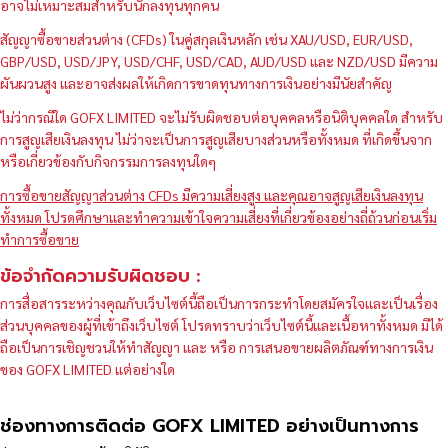
อาจไม่เหมาะสมสำหรับนักลงทุนทุกคน
สัญญาซื้อขายส่วนต่าง (CFDs) ในคู่สกุลเงินหลัก เช่น XAU/USD, EUR/USD,
GBP/USD, USD/JPY, USD/CHF, USD/CAD, AUD/USD และ NZD/USD มีความ
ผันผวนสูง และอาจส่งผลให้เกิดการขาดทุนทางการเงินอย่างมีนัยสำคัญ
ไม่ว่ากรณีใด GOFX LIMITED จะไม่รับผิดชอบต่อบุคคลหรือนิติบุคคลใด สำหรับ
การสูญเสียเงินลงทุน ไม่ว่าจะเป็นการสูญเสียบางส่วนหรือทั้งหมด ที่เกิดขึ้นจาก
หรือเกี่ยวข้องกับกิจกรรมการลงทุนใดๆ
การซื้อขายสัญญาส่วนต่าง CFDs มีความเสี่ยงสูง และคุณอาจสูญเสียเงินลงทุน
ทั้งหมด โปรดศึกษาและทำความเข้าใจความเสี่ยงที่เกี่ยวข้องอย่างถี่ถ้วนก่อนเริ่ม
ทำการซื้อขาย
ข้อจำกัดความรับผิดชอบ :
การสื่อสารระหว่างคุณกับเว็บไซต์นี้ถือเป็นการกระทำโดยสมัครใจและเป็นเรื่อง
ส่วนบุคคลของผู้ที่เข้าถึงเว็บไซต์ โปรดทราบว่าเว็บไซต์นี้และเนื้อหาทั้งหมด มิได้
ถือเป็นการเชิญชวนให้ทำสัญญา และ หรือ การเสนอขายผลิตภัณฑ์ทางการเงิน
ของ GOFX LIMITED แต่อย่างใด
ช่องทางการติดต่อ GOFX LIMITED อย่างเป็นทางการ