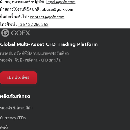
ฝ่ายกฎหมายและข้อปฏิบัติ :
legal@gofx.com
ฝ่ายการใช้งานที่ผิดปกติ :
abuse@gofx.com
ติดต่อเรื่องทั่วไป :
contact@gofx.com
โทรศัพท์ :
+357 22 250 352
Global Multi-Asset CFD Trading Platform
เทรดสินทรัพย์ทั่วโลกบนแพลตฟอร์มเดียว
ทองคำ · ดัชนี · พลังงาน · CFD สกุลเงิน
เปิดบัญชีฟรี
ผลิตภัณฑ์เทรด
ทองคำ & โลหะมีค่า
Currency CFDs
ดัชนี