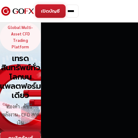
เปิดบัญชี
GoFX — Global Multi-Asse
Global Multi-
Asset CFD
Trading
Platform
เทรด
สินทรัพย์ทั่ว
โลกบน
แพลตฟอร์ม
เดียว
ทองคำ · ดัชนี ·
พลังงาน · CFD สกุล
เงิน