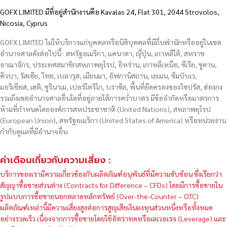
GOFX LIMITED มีที่อยู่สำนักงานคือ Kavalas 24, Flat 301, 2044 Strovolos,
Nicosia, Cyprus
GOFX LIMITED ไม่ให้บริการแก่บุคคลหรือนิติบุคคลที่มีถิ่นพำนักหรืออยู่ในเขต
อำนาจศาลดังต่อไปนี้ : สหรัฐอเมริกา, แคนาดา, ญี่ปุ่น, เกาหลีใต้, สหราช
อาณาจักร, ประเทศสมาชิกสหภาพยุโรป, อิหร่าน, เกาหลีเหนือ, ซีเรีย, ซูดาน,
คิวบา, รัสเซีย, ไทย, เบลารุส, เมียนมา, อัฟกานิสถาน, เยเมน, ซิมบับเว,
มอริเชียส, เฮติ, ซูรินาเม, เปอร์โตริโก, บราซิล, พื้นที่ยึดครองของไซปรัส, ฮ่องกง
รวมถึงเขตอำนาจศาลอื่นใดที่อยู่ภายใต้การคว่ำบาตร มีข้อจำกัดหรือมาตรการ
ห้ามที่กำหนดโดยองค์การสหประชาชาติ (United Nations), สหภาพยุโรป
(European Union), สหรัฐอเมริกา (United States of America) หรือหน่วยงาน
กำกับดูแลที่มีอำนาจอื่น
คำเตือนเกี่ยวกับความเสี่ยง :
บริการของเรามีความเกี่ยวข้องกับผลิตภัณฑ์อนุพันธ์ที่มีความซับซ้อน ซึ่งเรียกว่า
สัญญาซื้อขายส่วนต่าง (Contracts for Difference – CFDs) โดยมีการซื้อขายใน
รูปแบบการซื้อขายนอกตลาดหลักทรัพย์ (Over-the-Counter – OTC)
ผลิตภัณฑ์เหล่านี้มีความเสี่ยงสูงต่อการสูญเสียเงินลงทุนส่วนหนึ่งหรือทั้งหมด
อย่างรวดเร็ว เนื่องจากการซื้อขายโดยใช้อัตราทดหรือเลเวอเรจ (Leverage) และ