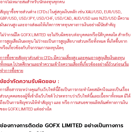
อาจไม่เหมาะสมสำหรับนักลงทุนทุกคน
สัญญาซื้อขายส่วนต่าง (CFDs) ในคู่สกุลเงินหลัก เช่น XAU/USD, EUR/USD,
GBP/USD, USD/JPY, USD/CHF, USD/CAD, AUD/USD และ NZD/USD มีความ
ผันผวนสูง และอาจส่งผลให้เกิดการขาดทุนทางการเงินอย่างมีนัยสำคัญ
ไม่ว่ากรณีใด GOFX LIMITED จะไม่รับผิดชอบต่อบุคคลหรือนิติบุคคลใด สำหรับ
การสูญเสียเงินลงทุน ไม่ว่าจะเป็นการสูญเสียบางส่วนหรือทั้งหมด ที่เกิดขึ้นจาก
หรือเกี่ยวข้องกับกิจกรรมการลงทุนใดๆ
การซื้อขายสัญญาส่วนต่าง CFDs มีความเสี่ยงสูง และคุณอาจสูญเสียเงินลงทุน
ทั้งหมด โปรดศึกษาและทำความเข้าใจความเสี่ยงที่เกี่ยวข้องอย่างถี่ถ้วนก่อนเริ่ม
ทำการซื้อขาย
ข้อจำกัดความรับผิดชอบ :
การสื่อสารระหว่างคุณกับเว็บไซต์นี้ถือเป็นการกระทำโดยสมัครใจและเป็นเรื่อง
ส่วนบุคคลของผู้ที่เข้าถึงเว็บไซต์ โปรดทราบว่าเว็บไซต์นี้และเนื้อหาทั้งหมด มิได้
ถือเป็นการเชิญชวนให้ทำสัญญา และ หรือ การเสนอขายผลิตภัณฑ์ทางการเงิน
ของ GOFX LIMITED แต่อย่างใด
ช่องทางการติดต่อ GOFX LIMITED อย่างเป็นทางการ