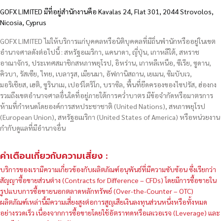
GOFX LIMITED มีที่อยู่สำนักงานคือ Kavalas 24, Flat 301, 2044 Strovolos,
Nicosia, Cyprus
GOFX LIMITED ไม่ให้บริการแก่บุคคลหรือนิติบุคคลที่มีถิ่นพำนักหรืออยู่ในเขต
อำนาจศาลดังต่อไปนี้ : สหรัฐอเมริกา, แคนาดา, ญี่ปุ่น, เกาหลีใต้, สหราช
อาณาจักร, ประเทศสมาชิกสหภาพยุโรป, อิหร่าน, เกาหลีเหนือ, ซีเรีย, ซูดาน,
คิวบา, รัสเซีย, ไทย, เบลารุส, เมียนมา, อัฟกานิสถาน, เยเมน, ซิมบับเว,
มอริเชียส, เฮติ, ซูรินาเม, เปอร์โตริโก, บราซิล, พื้นที่ยึดครองของไซปรัส, ฮ่องกง
รวมถึงเขตอำนาจศาลอื่นใดที่อยู่ภายใต้การคว่ำบาตร มีข้อจำกัดหรือมาตรการ
ห้ามที่กำหนดโดยองค์การสหประชาชาติ (United Nations), สหภาพยุโรป
(European Union), สหรัฐอเมริกา (United States of America) หรือหน่วยงาน
กำกับดูแลที่มีอำนาจอื่น
คำเตือนเกี่ยวกับความเสี่ยง :
บริการของเรามีความเกี่ยวข้องกับผลิตภัณฑ์อนุพันธ์ที่มีความซับซ้อน ซึ่งเรียกว่า
สัญญาซื้อขายส่วนต่าง (Contracts for Difference – CFDs) โดยมีการซื้อขายใน
รูปแบบการซื้อขายนอกตลาดหลักทรัพย์ (Over-the-Counter – OTC)
ผลิตภัณฑ์เหล่านี้มีความเสี่ยงสูงต่อการสูญเสียเงินลงทุนส่วนหนึ่งหรือทั้งหมด
อย่างรวดเร็ว เนื่องจากการซื้อขายโดยใช้อัตราทดหรือเลเวอเรจ (Leverage) และ