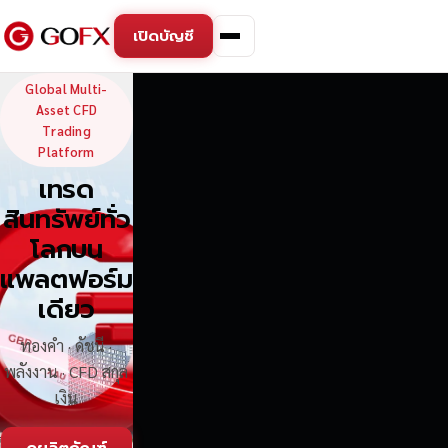
เปิดบัญชี
GoFX — Global Multi-Asse
Global Multi-
Asset CFD
Trading
Platform
เทรด
สินทรัพย์ทั่ว
โลกบน
แพลตฟอร์ม
เดียว
ทองคำ · ดัชนี ·
พลังงาน · CFD สกุล
เงิน