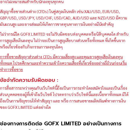
อาจไม่เหมาะสมสำหรับนักลงทุนทุกคน
สัญญาซื้อขายส่วนต่าง (CFDs) ในคู่สกุลเงินหลัก เช่น XAU/USD, EUR/USD,
GBP/USD, USD/JPY, USD/CHF, USD/CAD, AUD/USD และ NZD/USD มีความ
ผันผวนสูง และอาจส่งผลให้เกิดการขาดทุนทางการเงินอย่างมีนัยสำคัญ
ไม่ว่ากรณีใด GOFX LIMITED จะไม่รับผิดชอบต่อบุคคลหรือนิติบุคคลใด สำหรับ
การสูญเสียเงินลงทุน ไม่ว่าจะเป็นการสูญเสียบางส่วนหรือทั้งหมด ที่เกิดขึ้นจาก
หรือเกี่ยวข้องกับกิจกรรมการลงทุนใดๆ
การซื้อขายสัญญาส่วนต่าง CFDs มีความเสี่ยงสูง และคุณอาจสูญเสียเงินลงทุน
ทั้งหมด โปรดศึกษาและทำความเข้าใจความเสี่ยงที่เกี่ยวข้องอย่างถี่ถ้วนก่อนเริ่ม
ทำการซื้อขาย
ข้อจำกัดความรับผิดชอบ :
การสื่อสารระหว่างคุณกับเว็บไซต์นี้ถือเป็นการกระทำโดยสมัครใจและเป็นเรื่อง
ส่วนบุคคลของผู้ที่เข้าถึงเว็บไซต์ โปรดทราบว่าเว็บไซต์นี้และเนื้อหาทั้งหมด มิได้
ถือเป็นการเชิญชวนให้ทำสัญญา และ หรือ การเสนอขายผลิตภัณฑ์ทางการเงิน
ของ GOFX LIMITED แต่อย่างใด
ช่องทางการติดต่อ GOFX LIMITED อย่างเป็นทางการ