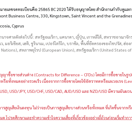
มายเลขจดทะเบียนคือ 25865 BC 2020 ได้รับอนุญาตโดย สำนักงานกำกับดูแลกา
hmont Business Centre, 330, Kingstown, Saint Vincent and the Grenadine
icosia, Cyprus
อำนาจศาลดังต่อไปนี้ : สหรัฐอเมริกา, แคนาดา, ญี่ปุ่น, เกาหลีใต้, สหราชอาณาจ
บเว, มอริเชียส, เฮติ, ซูรินาเม, เปอร์โตริโก, บราซิล, พื้นที่ยึดครองของไซปรัส, ฮ
ations), สหภาพยุโรป (European Union), สหรัฐอเมริกา (United States of A
กว่าสัญญาซื้อขายส่วนต่าง (Contracts for Difference – CFDs) โดยมีการซื้อขาย
หนึ่งหรือทั้งหมดอย่างรวดเร็ว เนื่องจากการซื้อขายโดยใช้อัตราทดหรือเลเวอเรจ
GBP/USD, USD/JPY, USD/CHF, USD/CAD, AUD/USD และ NZD/USD มีความผันผวนส
สูญเสียเงินลงทุน ไม่ว่าจะเป็นการสูญเสียบางส่วนหรือทั้งหมด ที่เกิดขึ้นจากหร
มด โปรดศึกษาและทำความเข้าใจความเสี่ยงที่เกี่ยวข้องอย่างถี่ถ้วนก่อนเริ่มทำกา