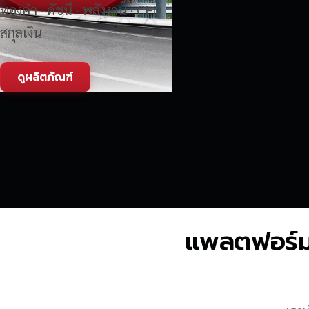
ทองคำ · ดัชนี · พลังงาน · CFD
สกุลเงิน
ดูผลิตภัณฑ์
แพลตฟอร์มซื