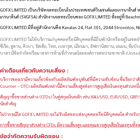
GOFX LIMITED เป็นบริษัทจดทะเบียนในประเทศเซนต์วินเซนต์และเกรนาดีนส์ ห
เกรนาดีนส์ (SVGFSA) สำนักงานจดทะเบียนของ GOFX LIMITED ตั้งอยู่ที่ Beac
GOFX LIMITED มีที่อยู่สำนักงานคือ Kavalas 24, Flat 301, 2044 Strovolos, N
GOFX LIMITED ไม่ให้บริการแก่บุคคลหรือนิติบุคคลที่มีถิ่นพำนักหรืออยู่ในเขต
ซีเรีย, ซูดาน, คิวบา, รัสเซีย, ไทย, เบลารุส, เมียนมา, อัฟกานิสถาน, เยเมน, ซิมบั
บาตร มีข้อจำกัดหรือมาตรการห้ามที่กำหนดโดยองค์การสหประชาชาติ (United N
คำเตือนเกี่ยวกับความเสี่ยง :
บริการของเรามีความเกี่ยวข้องกับผลิตภัณฑ์อนุพันธ์ที่มีความซับซ้อน ซึ่งเรีย
Counter – OTC) ผลิตภัณฑ์เหล่านี้มีความเสี่ยงสูงต่อการสูญเสียเงินลงทุนส่วน
สัญญาซื้อขายส่วนต่าง (CFDs) ในคู่สกุลเงินหลัก เช่น XAU/USD, EUR/USD, 
นัยสำคัญ
ไม่ว่ากรณีใด GOFX LIMITED จะไม่รับผิดชอบต่อบุคคลหรือนิติบุคคลใด สำหรับการ
การซื้อขายสัญญาส่วนต่าง CFDs มีความเสี่ยงสูง และคุณอาจสูญเสียเงินลงทุนทั้งห
ข้อจำกัดความรับผิดชอบ :