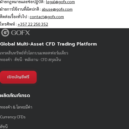
ฝ่ายกฎหมายและข้อปฏิบัติ :
legal@gofx.com
ฝ่ายการใช้งานที่ผิดปกติ :
abuse@gofx.com
ติดต่อเรื่องทั่วไป :
contact@gofx.com
โทรศัพท์ :
+357 22 250 352
Global Multi-Asset CFD Trading Platform
เทรดสินทรัพย์ทั่วโลกบนแพลตฟอร์มเดียว
ทองคำ · ดัชนี · พลังงาน · CFD สกุลเงิน
เปิดบัญชีฟรี
ผลิตภัณฑ์เทรด
ทองคำ & โลหะมีค่า
Currency CFDs
ดัชนี