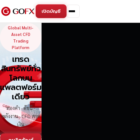
เปิดบัญชี
GoFX — Global Multi-Asse
Global Multi-
Asset CFD
Trading
Platform
เทรด
สินทรัพย์ทั่ว
โลกบน
แพลตฟอร์ม
เดียว
ทองคำ · ดัชนี ·
พลังงาน · CFD สกุล
เงิน