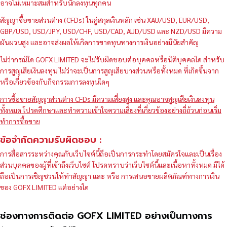
อาจไม่เหมาะสมสำหรับนักลงทุนทุกคน
สัญญาซื้อขายส่วนต่าง (CFDs) ในคู่สกุลเงินหลัก เช่น XAU/USD, EUR/USD,
GBP/USD, USD/JPY, USD/CHF, USD/CAD, AUD/USD และ NZD/USD มีความ
ผันผวนสูง และอาจส่งผลให้เกิดการขาดทุนทางการเงินอย่างมีนัยสำคัญ
ไม่ว่ากรณีใด GOFX LIMITED จะไม่รับผิดชอบต่อบุคคลหรือนิติบุคคลใด สำหรับ
การสูญเสียเงินลงทุน ไม่ว่าจะเป็นการสูญเสียบางส่วนหรือทั้งหมด ที่เกิดขึ้นจาก
หรือเกี่ยวข้องกับกิจกรรมการลงทุนใดๆ
การซื้อขายสัญญาส่วนต่าง CFDs มีความเสี่ยงสูง และคุณอาจสูญเสียเงินลงทุน
ทั้งหมด โปรดศึกษาและทำความเข้าใจความเสี่ยงที่เกี่ยวข้องอย่างถี่ถ้วนก่อนเริ่ม
ทำการซื้อขาย
ข้อจำกัดความรับผิดชอบ :
การสื่อสารระหว่างคุณกับเว็บไซต์นี้ถือเป็นการกระทำโดยสมัครใจและเป็นเรื่อง
ส่วนบุคคลของผู้ที่เข้าถึงเว็บไซต์ โปรดทราบว่าเว็บไซต์นี้และเนื้อหาทั้งหมด มิได้
ถือเป็นการเชิญชวนให้ทำสัญญา และ หรือ การเสนอขายผลิตภัณฑ์ทางการเงิน
ของ GOFX LIMITED แต่อย่างใด
ช่องทางการติดต่อ GOFX LIMITED อย่างเป็นทางการ