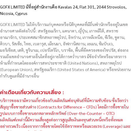
GOFX LIMITED มีที่อยู่สำนักงานคือ Kavalas 24, Flat 301, 2044 Strovolos,
Nicosia, Cyprus
GOFX LIMITED ไม่ให้บริการแก่บุคคลหรือนิติบุคคลที่มีถิ่นพำนักหรืออยู่ในเขต
อำนาจศาลดังต่อไปนี้ : สหรัฐอเมริกา, แคนาดา, ญี่ปุ่น, เกาหลีใต้, สหราช
อาณาจักร, ประเทศสมาชิกสหภาพยุโรป, อิหร่าน, เกาหลีเหนือ, ซีเรีย, ซูดาน,
คิวบา, รัสเซีย, ไทย, เบลารุส, เมียนมา, อัฟกานิสถาน, เยเมน, ซิมบับเว,
มอริเชียส, เฮติ, ซูรินาเม, เปอร์โตริโก, บราซิล, พื้นที่ยึดครองของไซปรัส, ฮ่องกง
รวมถึงเขตอำนาจศาลอื่นใดที่อยู่ภายใต้การคว่ำบาตร มีข้อจำกัดหรือมาตรการ
ห้ามที่กำหนดโดยองค์การสหประชาชาติ (United Nations), สหภาพยุโรป
(European Union), สหรัฐอเมริกา (United States of America) หรือหน่วยงาน
กำกับดูแลที่มีอำนาจอื่น
คำเตือนเกี่ยวกับความเสี่ยง :
บริการของเรามีความเกี่ยวข้องกับผลิตภัณฑ์อนุพันธ์ที่มีความซับซ้อน ซึ่งเรียกว่า
สัญญาซื้อขายส่วนต่าง (Contracts for Difference – CFDs) โดยมีการซื้อขายใน
รูปแบบการซื้อขายนอกตลาดหลักทรัพย์ (Over-the-Counter – OTC)
ผลิตภัณฑ์เหล่านี้มีความเสี่ยงสูงต่อการสูญเสียเงินลงทุนส่วนหนึ่งหรือทั้งหมด
อย่างรวดเร็ว เนื่องจากการซื้อขายโดยใช้อัตราทดหรือเลเวอเรจ (Leverage) และ