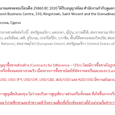
มายเลขจดทะเบียนคือ 25865 BC 2020 ได้รับอนุญาตโดย สำนักงานกำกับดูแลกา
hmont Business Centre, 330, Kingstown, Saint Vincent and the Grenadine
icosia, Cyprus
อำนาจศาลดังต่อไปนี้ : สหรัฐอเมริกา, แคนาดา, ญี่ปุ่น, เกาหลีใต้, สหราชอาณาจ
บเว, มอริเชียส, เฮติ, ซูรินาเม, เปอร์โตริโก, บราซิล, พื้นที่ยึดครองของไซปรัส, ฮ
ations), สหภาพยุโรป (European Union), สหรัฐอเมริกา (United States of A
กว่าสัญญาซื้อขายส่วนต่าง (Contracts for Difference – CFDs) โดยมีการซื้อขาย
หนึ่งหรือทั้งหมดอย่างรวดเร็ว เนื่องจากการซื้อขายโดยใช้อัตราทดหรือเลเวอเรจ
GBP/USD, USD/JPY, USD/CHF, USD/CAD, AUD/USD และ NZD/USD มีความผันผวนส
สูญเสียเงินลงทุน ไม่ว่าจะเป็นการสูญเสียบางส่วนหรือทั้งหมด ที่เกิดขึ้นจากหร
มด โปรดศึกษาและทำความเข้าใจความเสี่ยงที่เกี่ยวข้องอย่างถี่ถ้วนก่อนเริ่มทำกา