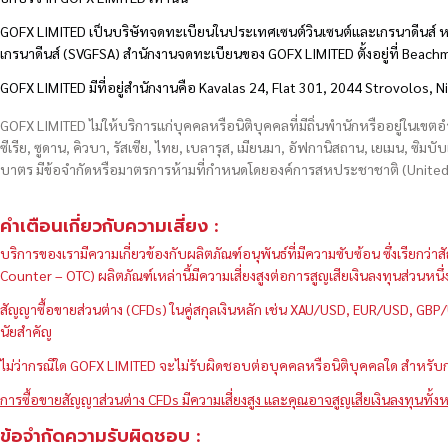
GOFX LIMITED เป็นบริษัทจดทะเบียนในประเทศเซนต์วินเซนต์และเกรนาดีนส์ ห
เกรนาดีนส์ (SVGFSA) สำนักงานจดทะเบียนของ GOFX LIMITED ตั้งอยู่ที่ Beac
GOFX LIMITED มีที่อยู่สำนักงานคือ Kavalas 24, Flat 301, 2044 Strovolos, N
GOFX LIMITED ไม่ให้บริการแก่บุคคลหรือนิติบุคคลที่มีถิ่นพำนักหรืออยู่ในเขต
ซีเรีย, ซูดาน, คิวบา, รัสเซีย, ไทย, เบลารุส, เมียนมา, อัฟกานิสถาน, เยเมน, ซิมบั
บาตร มีข้อจำกัดหรือมาตรการห้ามที่กำหนดโดยองค์การสหประชาชาติ (United N
คำเตือนเกี่ยวกับความเสี่ยง :
บริการของเรามีความเกี่ยวข้องกับผลิตภัณฑ์อนุพันธ์ที่มีความซับซ้อน ซึ่งเรีย
Counter – OTC) ผลิตภัณฑ์เหล่านี้มีความเสี่ยงสูงต่อการสูญเสียเงินลงทุนส่วน
สัญญาซื้อขายส่วนต่าง (CFDs) ในคู่สกุลเงินหลัก เช่น XAU/USD, EUR/USD, 
นัยสำคัญ
ไม่ว่ากรณีใด GOFX LIMITED จะไม่รับผิดชอบต่อบุคคลหรือนิติบุคคลใด สำหรับการ
การซื้อขายสัญญาส่วนต่าง CFDs มีความเสี่ยงสูง และคุณอาจสูญเสียเงินลงทุนทั้งห
ข้อจำกัดความรับผิดชอบ :