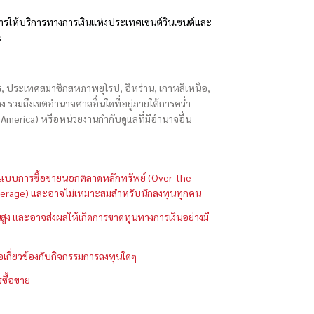
รให้บริการทางการเงินแห่งประเทศเซนต์วินเซนต์และ
s
ักร, ประเทศสมาชิกสหภาพยุโรป, อิหร่าน, เกาหลีเหนือ,
่องกง รวมถึงเขตอำนาจศาลอื่นใดที่อยู่ภายใต้การคว่ำ
merica) หรือหน่วยงานกำกับดูแลที่มีอำนาจอื่น
ในรูปแบบการซื้อขายนอกตลาดหลักทรัพย์ (Over-the-
 (Leverage) และอาจไม่เหมาะสมสำหรับนักลงทุนทุกคน
ูง และอาจส่งผลให้เกิดการขาดทุนทางการเงินอย่างมี
ือเกี่ยวข้องกับกิจกรรมการลงทุนใดๆ
รซื้อขาย