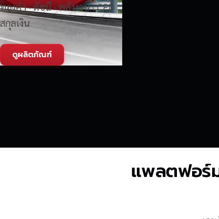
ทองคำ · ดัชนี · พลังงาน · CFD
สกุลเงิน
ดูผลิตภัณฑ์
แพลตฟอร์มซื