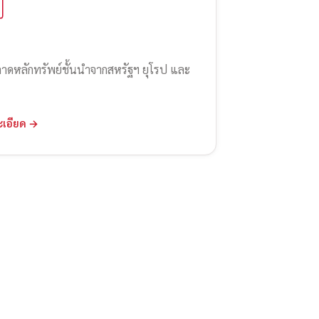
ลาดหลักทรัพย์ชั้นนำจากสหรัฐฯ ยุโรป และ
ะเอียด →