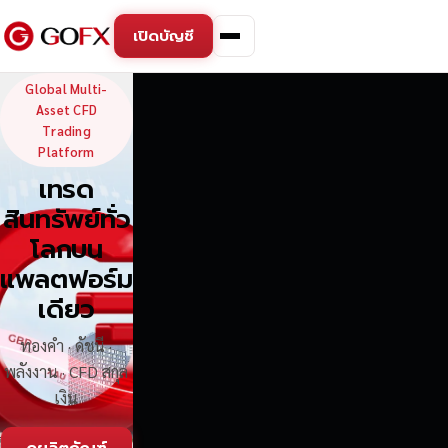
เปิดบัญชี
GoFX — Global Multi-Asse
Global Multi-
Asset CFD
Trading
Platform
เทรด
สินทรัพย์ทั่ว
โลกบน
แพลตฟอร์ม
เดียว
ทองคำ · ดัชนี ·
พลังงาน · CFD สกุล
เงิน