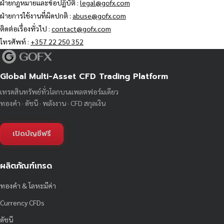
ฝ่ายกฎหมายและข้อปฏิบัติ :
legal@gofx.com
ฝ่ายการใช้งานที่ผิดปกติ :
abuse@gofx.com
ติดต่อเรื่องทั่วไป :
contact@gofx.com
โทรศัพท์ :
+357 22 250 352
Global Multi-Asset CFD Trading Platform
เทรดสินทรัพย์ทั่วโลกบนแพลตฟอร์มเดียว
ทองคำ · ดัชนี · พลังงาน · CFD สกุลเงิน
เปิดบัญชีฟรี
ผลิตภัณฑ์เทรด
ทองคำ & โลหะมีค่า
Currency CFDs
ดัชนี