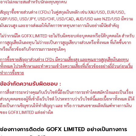
อาจไม่เหมาะสมสำหรับนักลงทุนทุกคน
สัญญาซื้อขายส่วนต่าง (CFDs) ในคู่สกุลเงินหลัก เช่น XAU/USD, EUR/USD,
GBP/USD, USD/JPY, USD/CHF, USD/CAD, AUD/USD และ NZD/USD มีความ
ผันผวนสูง และอาจส่งผลให้เกิดการขาดทุนทางการเงินอย่างมีนัยสำคัญ
ไม่ว่ากรณีใด GOFX LIMITED จะไม่รับผิดชอบต่อบุคคลหรือนิติบุคคลใด สำหรับ
การสูญเสียเงินลงทุน ไม่ว่าจะเป็นการสูญเสียบางส่วนหรือทั้งหมด ที่เกิดขึ้นจาก
หรือเกี่ยวข้องกับกิจกรรมการลงทุนใดๆ
การซื้อขายสัญญาส่วนต่าง CFDs มีความเสี่ยงสูง และคุณอาจสูญเสียเงินลงทุน
ทั้งหมด โปรดศึกษาและทำความเข้าใจความเสี่ยงที่เกี่ยวข้องอย่างถี่ถ้วนก่อนเริ่ม
ทำการซื้อขาย
ข้อจำกัดความรับผิดชอบ :
การสื่อสารระหว่างคุณกับเว็บไซต์นี้ถือเป็นการกระทำโดยสมัครใจและเป็นเรื่อง
ส่วนบุคคลของผู้ที่เข้าถึงเว็บไซต์ โปรดทราบว่าเว็บไซต์นี้และเนื้อหาทั้งหมด มิได้
ถือเป็นการเชิญชวนให้ทำสัญญา และ หรือ การเสนอขายผลิตภัณฑ์ทางการเงิน
ของ GOFX LIMITED แต่อย่างใด
ช่องทางการติดต่อ GOFX LIMITED อย่างเป็นทางการ