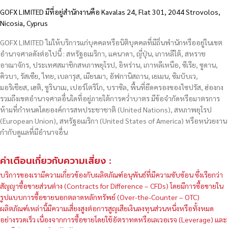
GOFX LIMITED มีที่อยู่สำนักงานคือ Kavalas 24, Flat 301, 2044 Strovolos,
Nicosia, Cyprus
GOFX LIMITED ไม่ให้บริการแก่บุคคลหรือนิติบุคคลที่มีถิ่นพำนักหรืออยู่ในเขต
อำนาจศาลดังต่อไปนี้ : สหรัฐอเมริกา, แคนาดา, ญี่ปุ่น, เกาหลีใต้, สหราช
อาณาจักร, ประเทศสมาชิกสหภาพยุโรป, อิหร่าน, เกาหลีเหนือ, ซีเรีย, ซูดาน,
คิวบา, รัสเซีย, ไทย, เบลารุส, เมียนมา, อัฟกานิสถาน, เยเมน, ซิมบับเว,
มอริเชียส, เฮติ, ซูรินาเม, เปอร์โตริโก, บราซิล, พื้นที่ยึดครองของไซปรัส, ฮ่องกง
รวมถึงเขตอำนาจศาลอื่นใดที่อยู่ภายใต้การคว่ำบาตร มีข้อจำกัดหรือมาตรการ
ห้ามที่กำหนดโดยองค์การสหประชาชาติ (United Nations), สหภาพยุโรป
(European Union), สหรัฐอเมริกา (United States of America) หรือหน่วยงาน
กำกับดูแลที่มีอำนาจอื่น
คำเตือนเกี่ยวกับความเสี่ยง :
บริการของเรามีความเกี่ยวข้องกับผลิตภัณฑ์อนุพันธ์ที่มีความซับซ้อน ซึ่งเรียกว่า
สัญญาซื้อขายส่วนต่าง (Contracts for Difference – CFDs) โดยมีการซื้อขายใน
รูปแบบการซื้อขายนอกตลาดหลักทรัพย์ (Over-the-Counter – OTC)
ผลิตภัณฑ์เหล่านี้มีความเสี่ยงสูงต่อการสูญเสียเงินลงทุนส่วนหนึ่งหรือทั้งหมด
อย่างรวดเร็ว เนื่องจากการซื้อขายโดยใช้อัตราทดหรือเลเวอเรจ (Leverage) และ