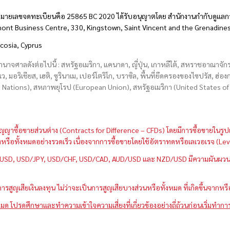
มายเลขจดทะเบียนคือ 25865 BC 2020 ได้รับอนุญาตโดย สำนักงานกำกับดูแลกา
hmont Business Centre, 330, Kingstown, Saint Vincent and the Grenadine
icosia, Cyprus
อำนาจศาลดังต่อไปนี้ : สหรัฐอเมริกา, แคนาดา, ญี่ปุ่น, เกาหลีใต้, สหราชอาณาจ
บเว, มอริเชียส, เฮติ, ซูรินาเม, เปอร์โตริโก, บราซิล, พื้นที่ยึดครองของไซปรัส, ฮ
ations), สหภาพยุโรป (European Union), สหรัฐอเมริกา (United States of A
กว่าสัญญาซื้อขายส่วนต่าง (Contracts for Difference – CFDs) โดยมีการซื้อขาย
หนึ่งหรือทั้งหมดอย่างรวดเร็ว เนื่องจากการซื้อขายโดยใช้อัตราทดหรือเลเวอเรจ
GBP/USD, USD/JPY, USD/CHF, USD/CAD, AUD/USD และ NZD/USD มีความผันผวนส
สูญเสียเงินลงทุน ไม่ว่าจะเป็นการสูญเสียบางส่วนหรือทั้งหมด ที่เกิดขึ้นจากหร
มด โปรดศึกษาและทำความเข้าใจความเสี่ยงที่เกี่ยวข้องอย่างถี่ถ้วนก่อนเริ่มทำกา