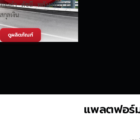
ทองคำ · ดัชนี · พลังงาน · CFD
สกุลเงิน
ดูผลิตภัณฑ์
แพลตฟอร์มซื