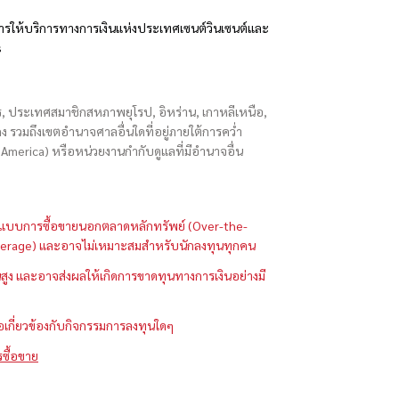
รให้บริการทางการเงินแห่งประเทศเซนต์วินเซนต์และ
s
ักร, ประเทศสมาชิกสหภาพยุโรป, อิหร่าน, เกาหลีเหนือ,
่องกง รวมถึงเขตอำนาจศาลอื่นใดที่อยู่ภายใต้การคว่ำ
merica) หรือหน่วยงานกำกับดูแลที่มีอำนาจอื่น
ในรูปแบบการซื้อขายนอกตลาดหลักทรัพย์ (Over-the-
 (Leverage) และอาจไม่เหมาะสมสำหรับนักลงทุนทุกคน
ูง และอาจส่งผลให้เกิดการขาดทุนทางการเงินอย่างมี
ือเกี่ยวข้องกับกิจกรรมการลงทุนใดๆ
รซื้อขาย