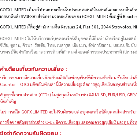
GOFX LIMITED เป็นบริษัทจดทะเบียนในประเทศเซนต์วินเซนต์และเกรนาดีนส์ ห
เกรนาดีนส์ (SVGFSA) สำนักงานจดทะเบียนของ GOFX LIMITED ตั้งอยู่ที่ Beac
GOFX LIMITED มีที่อยู่สำนักงานคือ Kavalas 24, Flat 301, 2044 Strovolos, N
GOFX LIMITED ไม่ให้บริการแก่บุคคลหรือนิติบุคคลที่มีถิ่นพำนักหรืออยู่ในเขต
ซีเรีย, ซูดาน, คิวบา, รัสเซีย, ไทย, เบลารุส, เมียนมา, อัฟกานิสถาน, เยเมน, ซิมบั
บาตร มีข้อจำกัดหรือมาตรการห้ามที่กำหนดโดยองค์การสหประชาชาติ (United N
คำเตือนเกี่ยวกับความเสี่ยง :
บริการของเรามีความเกี่ยวข้องกับผลิตภัณฑ์อนุพันธ์ที่มีความซับซ้อน ซึ่งเรีย
Counter – OTC) ผลิตภัณฑ์เหล่านี้มีความเสี่ยงสูงต่อการสูญเสียเงินลงทุนส่วน
สัญญาซื้อขายส่วนต่าง (CFDs) ในคู่สกุลเงินหลัก เช่น XAU/USD, EUR/USD, 
นัยสำคัญ
ไม่ว่ากรณีใด GOFX LIMITED จะไม่รับผิดชอบต่อบุคคลหรือนิติบุคคลใด สำหรับการ
การซื้อขายสัญญาส่วนต่าง CFDs มีความเสี่ยงสูง และคุณอาจสูญเสียเงินลงทุนทั้งห
ข้อจำกัดความรับผิดชอบ :