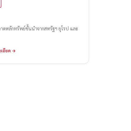
ลาดหลักทรัพย์ชั้นนำจากสหรัฐฯ ยุโรป และ
ะเอียด →