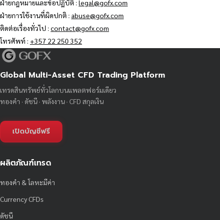
ฝ่ายกฎหมายและข้อปฏิบัติ :
legal@gofx.com
ฝ่ายการใช้งานที่ผิดปกติ :
abuse@gofx.com
ติดต่อเรื่องทั่วไป :
contact@gofx.com
โทรศัพท์ :
+357 22 250 352
Global Multi-Asset CFD Trading Platform
เทรดสินทรัพย์ทั่วโลกบนแพลตฟอร์มเดียว
ทองคำ · ดัชนี · พลังงาน · CFD สกุลเงิน
เปิดบัญชีฟรี
ผลิตภัณฑ์เทรด
ทองคำ & โลหะมีค่า
Currency CFDs
ดัชนี