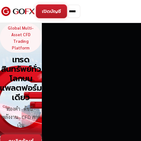
เปิดบัญชี
GoFX — Global Multi-Asse
Global Multi-
Asset CFD
Trading
Platform
เทรด
สินทรัพย์ทั่ว
โลกบน
แพลตฟอร์ม
เดียว
ทองคำ · ดัชนี ·
พลังงาน · CFD สกุล
เงิน