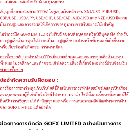
อาจไม่เหมาะสมสำหรับนักลงทุนทุกคน
สัญญาซื้อขายส่วนต่าง (CFDs) ในคู่สกุลเงินหลัก เช่น XAU/USD, EUR/USD,
GBP/USD, USD/JPY, USD/CHF, USD/CAD, AUD/USD และ NZD/USD มีความ
ผันผวนสูง และอาจส่งผลให้เกิดการขาดทุนทางการเงินอย่างมีนัยสำคัญ
ไม่ว่ากรณีใด GOFX LIMITED จะไม่รับผิดชอบต่อบุคคลหรือนิติบุคคลใด สำหรับ
การสูญเสียเงินลงทุน ไม่ว่าจะเป็นการสูญเสียบางส่วนหรือทั้งหมด ที่เกิดขึ้นจาก
หรือเกี่ยวข้องกับกิจกรรมการลงทุนใดๆ
การซื้อขายสัญญาส่วนต่าง CFDs มีความเสี่ยงสูง และคุณอาจสูญเสียเงินลงทุน
ทั้งหมด โปรดศึกษาและทำความเข้าใจความเสี่ยงที่เกี่ยวข้องอย่างถี่ถ้วนก่อนเริ่ม
ทำการซื้อขาย
ข้อจำกัดความรับผิดชอบ :
การสื่อสารระหว่างคุณกับเว็บไซต์นี้ถือเป็นการกระทำโดยสมัครใจและเป็นเรื่อง
ส่วนบุคคลของผู้ที่เข้าถึงเว็บไซต์ โปรดทราบว่าเว็บไซต์นี้และเนื้อหาทั้งหมด มิได้
ถือเป็นการเชิญชวนให้ทำสัญญา และ หรือ การเสนอขายผลิตภัณฑ์ทางการเงิน
ของ GOFX LIMITED แต่อย่างใด
ช่องทางการติดต่อ GOFX LIMITED อย่างเป็นทางการ