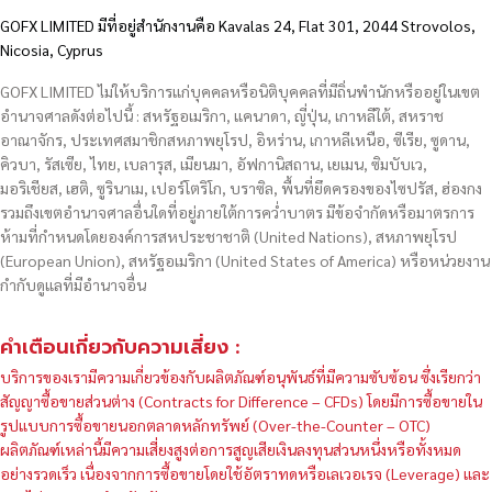
GOFX LIMITED มีที่อยู่สำนักงานคือ Kavalas 24, Flat 301, 2044 Strovolos,
Nicosia, Cyprus
GOFX LIMITED ไม่ให้บริการแก่บุคคลหรือนิติบุคคลที่มีถิ่นพำนักหรืออยู่ในเขต
อำนาจศาลดังต่อไปนี้ : สหรัฐอเมริกา, แคนาดา, ญี่ปุ่น, เกาหลีใต้, สหราช
อาณาจักร, ประเทศสมาชิกสหภาพยุโรป, อิหร่าน, เกาหลีเหนือ, ซีเรีย, ซูดาน,
คิวบา, รัสเซีย, ไทย, เบลารุส, เมียนมา, อัฟกานิสถาน, เยเมน, ซิมบับเว,
มอริเชียส, เฮติ, ซูรินาเม, เปอร์โตริโก, บราซิล, พื้นที่ยึดครองของไซปรัส, ฮ่องกง
รวมถึงเขตอำนาจศาลอื่นใดที่อยู่ภายใต้การคว่ำบาตร มีข้อจำกัดหรือมาตรการ
ห้ามที่กำหนดโดยองค์การสหประชาชาติ (United Nations), สหภาพยุโรป
(European Union), สหรัฐอเมริกา (United States of America) หรือหน่วยงาน
กำกับดูแลที่มีอำนาจอื่น
คำเตือนเกี่ยวกับความเสี่ยง :
บริการของเรามีความเกี่ยวข้องกับผลิตภัณฑ์อนุพันธ์ที่มีความซับซ้อน ซึ่งเรียกว่า
สัญญาซื้อขายส่วนต่าง (Contracts for Difference – CFDs) โดยมีการซื้อขายใน
รูปแบบการซื้อขายนอกตลาดหลักทรัพย์ (Over-the-Counter – OTC)
ผลิตภัณฑ์เหล่านี้มีความเสี่ยงสูงต่อการสูญเสียเงินลงทุนส่วนหนึ่งหรือทั้งหมด
อย่างรวดเร็ว เนื่องจากการซื้อขายโดยใช้อัตราทดหรือเลเวอเรจ (Leverage) และ