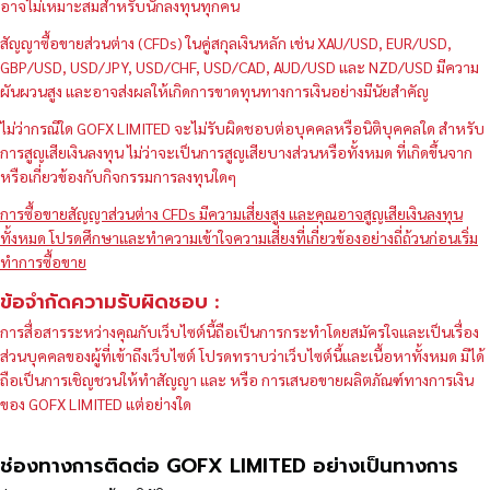
อาจไม่เหมาะสมสำหรับนักลงทุนทุกคน
สัญญาซื้อขายส่วนต่าง (CFDs) ในคู่สกุลเงินหลัก เช่น XAU/USD, EUR/USD,
GBP/USD, USD/JPY, USD/CHF, USD/CAD, AUD/USD และ NZD/USD มีความ
ผันผวนสูง และอาจส่งผลให้เกิดการขาดทุนทางการเงินอย่างมีนัยสำคัญ
ไม่ว่ากรณีใด GOFX LIMITED จะไม่รับผิดชอบต่อบุคคลหรือนิติบุคคลใด สำหรับ
การสูญเสียเงินลงทุน ไม่ว่าจะเป็นการสูญเสียบางส่วนหรือทั้งหมด ที่เกิดขึ้นจาก
หรือเกี่ยวข้องกับกิจกรรมการลงทุนใดๆ
การซื้อขายสัญญาส่วนต่าง CFDs มีความเสี่ยงสูง และคุณอาจสูญเสียเงินลงทุน
ทั้งหมด โปรดศึกษาและทำความเข้าใจความเสี่ยงที่เกี่ยวข้องอย่างถี่ถ้วนก่อนเริ่ม
ทำการซื้อขาย
ข้อจำกัดความรับผิดชอบ :
การสื่อสารระหว่างคุณกับเว็บไซต์นี้ถือเป็นการกระทำโดยสมัครใจและเป็นเรื่อง
ส่วนบุคคลของผู้ที่เข้าถึงเว็บไซต์ โปรดทราบว่าเว็บไซต์นี้และเนื้อหาทั้งหมด มิได้
ถือเป็นการเชิญชวนให้ทำสัญญา และ หรือ การเสนอขายผลิตภัณฑ์ทางการเงิน
ของ GOFX LIMITED แต่อย่างใด
ช่องทางการติดต่อ GOFX LIMITED อย่างเป็นทางการ