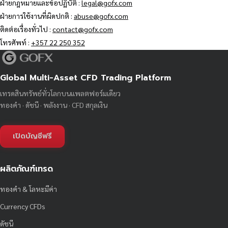
ฝ่ายกฎหมายและข้อปฏิบัติ :
legal@gofx.com
ฝ่ายการใช้งานที่ผิดปกติ :
abuse@gofx.com
ติดต่อเรื่องทั่วไป :
contact@gofx.com
โทรศัพท์ :
+357 22 250 352
Global Multi-Asset CFD Trading Platform
เทรดสินทรัพย์ทั่วโลกบนแพลตฟอร์มเดียว
ทองคำ · ดัชนี · พลังงาน · CFD สกุลเงิน
เปิดบัญชีฟรี
ผลิตภัณฑ์เทรด
ทองคำ & โลหะมีค่า
Currency CFDs
ดัชนี