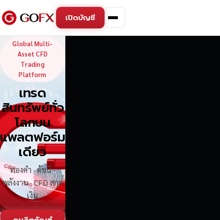
เปิดบัญชี
GoFX — Global Multi-Asse
Global Multi-
Asset CFD
Trading
Platform
เทรด
สินทรัพย์ทั่ว
โลกบน
แพลตฟอร์ม
เดียว
ทองคำ · ดัชนี ·
พลังงาน · CFD สกุล
เงิน