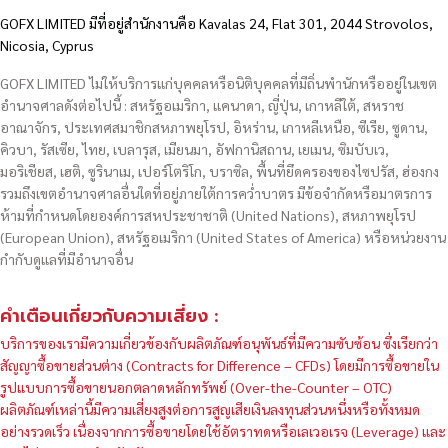
GOFX LIMITED มีที่อยู่สำนักงานคือ Kavalas 24, Flat 301, 2044 Strovolos,
Nicosia, Cyprus
GOFX LIMITED ไม่ให้บริการแก่บุคคลหรือนิติบุคคลที่มีถิ่นพำนักหรืออยู่ในเขต
อำนาจศาลดังต่อไปนี้ : สหรัฐอเมริกา, แคนาดา, ญี่ปุ่น, เกาหลีใต้, สหราช
อาณาจักร, ประเทศสมาชิกสหภาพยุโรป, อิหร่าน, เกาหลีเหนือ, ซีเรีย, ซูดาน,
คิวบา, รัสเซีย, ไทย, เบลารุส, เมียนมา, อัฟกานิสถาน, เยเมน, ซิมบับเว,
มอริเชียส, เฮติ, ซูรินาเม, เปอร์โตริโก, บราซิล, พื้นที่ยึดครองของไซปรัส, ฮ่องกง
รวมถึงเขตอำนาจศาลอื่นใดที่อยู่ภายใต้การคว่ำบาตร มีข้อจำกัดหรือมาตรการ
ห้ามที่กำหนดโดยองค์การสหประชาชาติ (United Nations), สหภาพยุโรป
(European Union), สหรัฐอเมริกา (United States of America) หรือหน่วยงาน
กำกับดูแลที่มีอำนาจอื่น
คำเตือนเกี่ยวกับความเสี่ยง :
บริการของเรามีความเกี่ยวข้องกับผลิตภัณฑ์อนุพันธ์ที่มีความซับซ้อน ซึ่งเรียกว่า
สัญญาซื้อขายส่วนต่าง (Contracts for Difference – CFDs) โดยมีการซื้อขายใน
รูปแบบการซื้อขายนอกตลาดหลักทรัพย์ (Over-the-Counter – OTC)
ผลิตภัณฑ์เหล่านี้มีความเสี่ยงสูงต่อการสูญเสียเงินลงทุนส่วนหนึ่งหรือทั้งหมด
อย่างรวดเร็ว เนื่องจากการซื้อขายโดยใช้อัตราทดหรือเลเวอเรจ (Leverage) และ