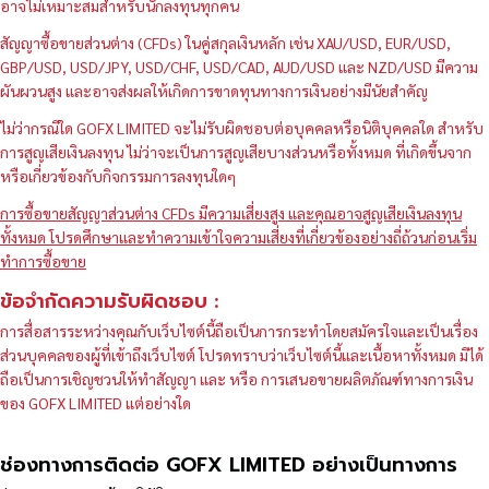
อาจไม่เหมาะสมสำหรับนักลงทุนทุกคน
สัญญาซื้อขายส่วนต่าง (CFDs) ในคู่สกุลเงินหลัก เช่น XAU/USD, EUR/USD,
GBP/USD, USD/JPY, USD/CHF, USD/CAD, AUD/USD และ NZD/USD มีความ
ผันผวนสูง และอาจส่งผลให้เกิดการขาดทุนทางการเงินอย่างมีนัยสำคัญ
ไม่ว่ากรณีใด GOFX LIMITED จะไม่รับผิดชอบต่อบุคคลหรือนิติบุคคลใด สำหรับ
การสูญเสียเงินลงทุน ไม่ว่าจะเป็นการสูญเสียบางส่วนหรือทั้งหมด ที่เกิดขึ้นจาก
หรือเกี่ยวข้องกับกิจกรรมการลงทุนใดๆ
การซื้อขายสัญญาส่วนต่าง CFDs มีความเสี่ยงสูง และคุณอาจสูญเสียเงินลงทุน
ทั้งหมด โปรดศึกษาและทำความเข้าใจความเสี่ยงที่เกี่ยวข้องอย่างถี่ถ้วนก่อนเริ่ม
ทำการซื้อขาย
ข้อจำกัดความรับผิดชอบ :
การสื่อสารระหว่างคุณกับเว็บไซต์นี้ถือเป็นการกระทำโดยสมัครใจและเป็นเรื่อง
ส่วนบุคคลของผู้ที่เข้าถึงเว็บไซต์ โปรดทราบว่าเว็บไซต์นี้และเนื้อหาทั้งหมด มิได้
ถือเป็นการเชิญชวนให้ทำสัญญา และ หรือ การเสนอขายผลิตภัณฑ์ทางการเงิน
ของ GOFX LIMITED แต่อย่างใด
ช่องทางการติดต่อ GOFX LIMITED อย่างเป็นทางการ