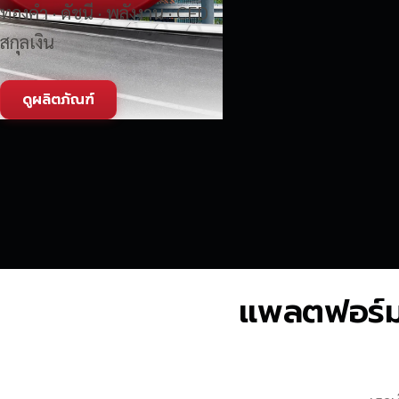
ทองคำ · ดัชนี · พลังงาน · CFD
สกุลเงิน
ดูผลิตภัณฑ์
แพลตฟอร์มซื