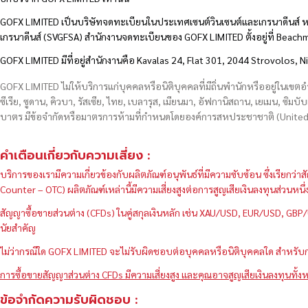
GOFX LIMITED เป็นบริษัทจดทะเบียนในประเทศเซนต์วินเซนต์และเกรนาดีนส์ ห
เกรนาดีนส์ (SVGFSA) สำนักงานจดทะเบียนของ GOFX LIMITED ตั้งอยู่ที่ Beac
GOFX LIMITED มีที่อยู่สำนักงานคือ Kavalas 24, Flat 301, 2044 Strovolos, N
GOFX LIMITED ไม่ให้บริการแก่บุคคลหรือนิติบุคคลที่มีถิ่นพำนักหรืออยู่ในเขต
ซีเรีย, ซูดาน, คิวบา, รัสเซีย, ไทย, เบลารุส, เมียนมา, อัฟกานิสถาน, เยเมน, ซิมบั
บาตร มีข้อจำกัดหรือมาตรการห้ามที่กำหนดโดยองค์การสหประชาชาติ (United N
คำเตือนเกี่ยวกับความเสี่ยง :
บริการของเรามีความเกี่ยวข้องกับผลิตภัณฑ์อนุพันธ์ที่มีความซับซ้อน ซึ่งเรีย
Counter – OTC) ผลิตภัณฑ์เหล่านี้มีความเสี่ยงสูงต่อการสูญเสียเงินลงทุนส่วน
สัญญาซื้อขายส่วนต่าง (CFDs) ในคู่สกุลเงินหลัก เช่น XAU/USD, EUR/USD, 
นัยสำคัญ
ไม่ว่ากรณีใด GOFX LIMITED จะไม่รับผิดชอบต่อบุคคลหรือนิติบุคคลใด สำหรับการ
การซื้อขายสัญญาส่วนต่าง CFDs มีความเสี่ยงสูง และคุณอาจสูญเสียเงินลงทุนทั้งห
ข้อจำกัดความรับผิดชอบ :