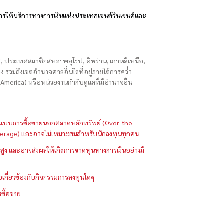
รให้บริการทางการเงินแห่งประเทศเซนต์วินเซนต์และ
s
ักร, ประเทศสมาชิกสหภาพยุโรป, อิหร่าน, เกาหลีเหนือ,
่องกง รวมถึงเขตอำนาจศาลอื่นใดที่อยู่ภายใต้การคว่ำ
merica) หรือหน่วยงานกำกับดูแลที่มีอำนาจอื่น
ในรูปแบบการซื้อขายนอกตลาดหลักทรัพย์ (Over-the-
 (Leverage) และอาจไม่เหมาะสมสำหรับนักลงทุนทุกคน
ูง และอาจส่งผลให้เกิดการขาดทุนทางการเงินอย่างมี
ือเกี่ยวข้องกับกิจกรรมการลงทุนใดๆ
รซื้อขาย