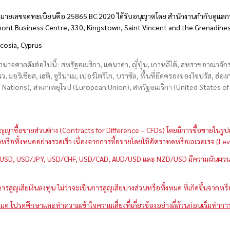
มายเลขจดทะเบียนคือ 25865 BC 2020 ได้รับอนุญาตโดย สำนักงานกำกับดูแลกา
hmont Business Centre, 330, Kingstown, Saint Vincent and the Grenadine
icosia, Cyprus
อำนาจศาลดังต่อไปนี้ : สหรัฐอเมริกา, แคนาดา, ญี่ปุ่น, เกาหลีใต้, สหราชอาณาจ
บเว, มอริเชียส, เฮติ, ซูรินาเม, เปอร์โตริโก, บราซิล, พื้นที่ยึดครองของไซปรัส, ฮ
ations), สหภาพยุโรป (European Union), สหรัฐอเมริกา (United States of A
กว่าสัญญาซื้อขายส่วนต่าง (Contracts for Difference – CFDs) โดยมีการซื้อขาย
หนึ่งหรือทั้งหมดอย่างรวดเร็ว เนื่องจากการซื้อขายโดยใช้อัตราทดหรือเลเวอเรจ
GBP/USD, USD/JPY, USD/CHF, USD/CAD, AUD/USD และ NZD/USD มีความผันผวนส
สูญเสียเงินลงทุน ไม่ว่าจะเป็นการสูญเสียบางส่วนหรือทั้งหมด ที่เกิดขึ้นจากหร
มด โปรดศึกษาและทำความเข้าใจความเสี่ยงที่เกี่ยวข้องอย่างถี่ถ้วนก่อนเริ่มทำกา