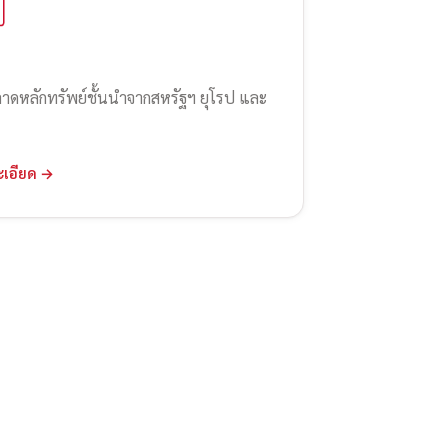
ลาดหลักทรัพย์ชั้นนำจากสหรัฐฯ ยุโรป และ
ะเอียด →