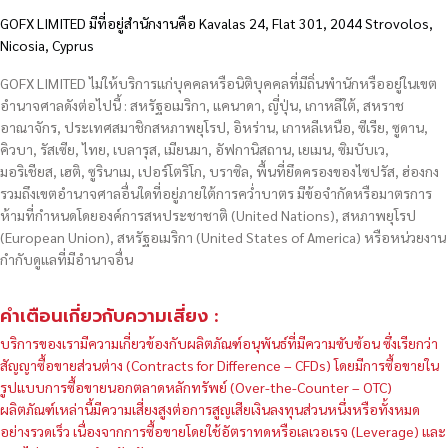
GOFX LIMITED มีที่อยู่สำนักงานคือ Kavalas 24, Flat 301, 2044 Strovolos,
Nicosia, Cyprus
GOFX LIMITED ไม่ให้บริการแก่บุคคลหรือนิติบุคคลที่มีถิ่นพำนักหรืออยู่ในเขต
อำนาจศาลดังต่อไปนี้ : สหรัฐอเมริกา, แคนาดา, ญี่ปุ่น, เกาหลีใต้, สหราช
อาณาจักร, ประเทศสมาชิกสหภาพยุโรป, อิหร่าน, เกาหลีเหนือ, ซีเรีย, ซูดาน,
คิวบา, รัสเซีย, ไทย, เบลารุส, เมียนมา, อัฟกานิสถาน, เยเมน, ซิมบับเว,
มอริเชียส, เฮติ, ซูรินาเม, เปอร์โตริโก, บราซิล, พื้นที่ยึดครองของไซปรัส, ฮ่องกง
รวมถึงเขตอำนาจศาลอื่นใดที่อยู่ภายใต้การคว่ำบาตร มีข้อจำกัดหรือมาตรการ
ห้ามที่กำหนดโดยองค์การสหประชาชาติ (United Nations), สหภาพยุโรป
(European Union), สหรัฐอเมริกา (United States of America) หรือหน่วยงาน
กำกับดูแลที่มีอำนาจอื่น
คำเตือนเกี่ยวกับความเสี่ยง :
บริการของเรามีความเกี่ยวข้องกับผลิตภัณฑ์อนุพันธ์ที่มีความซับซ้อน ซึ่งเรียกว่า
สัญญาซื้อขายส่วนต่าง (Contracts for Difference – CFDs) โดยมีการซื้อขายใน
รูปแบบการซื้อขายนอกตลาดหลักทรัพย์ (Over-the-Counter – OTC)
ผลิตภัณฑ์เหล่านี้มีความเสี่ยงสูงต่อการสูญเสียเงินลงทุนส่วนหนึ่งหรือทั้งหมด
อย่างรวดเร็ว เนื่องจากการซื้อขายโดยใช้อัตราทดหรือเลเวอเรจ (Leverage) และ