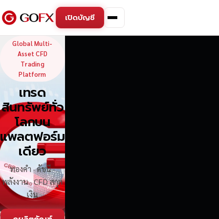
เปิดบัญชี
GoFX — Global Multi-Asse
Global Multi-
Asset CFD
Trading
Platform
เทรด
สินทรัพย์ทั่ว
โลกบน
แพลตฟอร์ม
เดียว
ทองคำ · ดัชนี ·
พลังงาน · CFD สกุล
เงิน