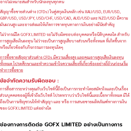
อาจไม่เหมาะสมสำหรับนักลงทุนทุกคน
สัญญาซื้อขายส่วนต่าง (CFDs) ในคู่สกุลเงินหลัก เช่น XAU/USD, EUR/USD,
GBP/USD, USD/JPY, USD/CHF, USD/CAD, AUD/USD และ NZD/USD มีความ
ผันผวนสูง และอาจส่งผลให้เกิดการขาดทุนทางการเงินอย่างมีนัยสำคัญ
ไม่ว่ากรณีใด GOFX LIMITED จะไม่รับผิดชอบต่อบุคคลหรือนิติบุคคลใด สำหรับ
การสูญเสียเงินลงทุน ไม่ว่าจะเป็นการสูญเสียบางส่วนหรือทั้งหมด ที่เกิดขึ้นจาก
หรือเกี่ยวข้องกับกิจกรรมการลงทุนใดๆ
การซื้อขายสัญญาส่วนต่าง CFDs มีความเสี่ยงสูง และคุณอาจสูญเสียเงินลงทุน
ทั้งหมด โปรดศึกษาและทำความเข้าใจความเสี่ยงที่เกี่ยวข้องอย่างถี่ถ้วนก่อนเริ่ม
ทำการซื้อขาย
ข้อจำกัดความรับผิดชอบ :
การสื่อสารระหว่างคุณกับเว็บไซต์นี้ถือเป็นการกระทำโดยสมัครใจและเป็นเรื่อง
ส่วนบุคคลของผู้ที่เข้าถึงเว็บไซต์ โปรดทราบว่าเว็บไซต์นี้และเนื้อหาทั้งหมด มิได้
ถือเป็นการเชิญชวนให้ทำสัญญา และ หรือ การเสนอขายผลิตภัณฑ์ทางการเงิน
ของ GOFX LIMITED แต่อย่างใด
ช่องทางการติดต่อ GOFX LIMITED อย่างเป็นทางการ