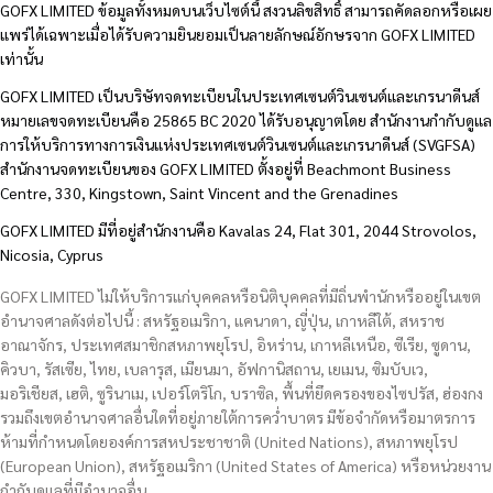
GOFX LIMITED ข้อมูลทั้งหมดบนเว็บไซต์นี้ สงวนลิขสิทธิ์ สามารถคัดลอกหรือเผย
แพร่ได้เฉพาะเมื่อได้รับความยินยอมเป็นลายลักษณ์อักษรจาก GOFX LIMITED
เท่านั้น
GOFX LIMITED เป็นบริษัทจดทะเบียนในประเทศเซนต์วินเซนต์และเกรนาดีนส์
หมายเลขจดทะเบียนคือ 25865 BC 2020 ได้รับอนุญาตโดย สำนักงานกำกับดูแล
การให้บริการทางการเงินแห่งประเทศเซนต์วินเซนต์และเกรนาดีนส์ (SVGFSA)
สำนักงานจดทะเบียนของ GOFX LIMITED ตั้งอยู่ที่ Beachmont Business
Centre, 330, Kingstown, Saint Vincent and the Grenadines
GOFX LIMITED มีที่อยู่สำนักงานคือ Kavalas 24, Flat 301, 2044 Strovolos,
Nicosia, Cyprus
GOFX LIMITED ไม่ให้บริการแก่บุคคลหรือนิติบุคคลที่มีถิ่นพำนักหรืออยู่ในเขต
อำนาจศาลดังต่อไปนี้ : สหรัฐอเมริกา, แคนาดา, ญี่ปุ่น, เกาหลีใต้, สหราช
อาณาจักร, ประเทศสมาชิกสหภาพยุโรป, อิหร่าน, เกาหลีเหนือ, ซีเรีย, ซูดาน,
คิวบา, รัสเซีย, ไทย, เบลารุส, เมียนมา, อัฟกานิสถาน, เยเมน, ซิมบับเว,
มอริเชียส, เฮติ, ซูรินาเม, เปอร์โตริโก, บราซิล, พื้นที่ยึดครองของไซปรัส, ฮ่องกง
รวมถึงเขตอำนาจศาลอื่นใดที่อยู่ภายใต้การคว่ำบาตร มีข้อจำกัดหรือมาตรการ
ห้ามที่กำหนดโดยองค์การสหประชาชาติ (United Nations), สหภาพยุโรป
(European Union), สหรัฐอเมริกา (United States of America) หรือหน่วยงาน
กำกับดูแลที่มีอำนาจอื่น