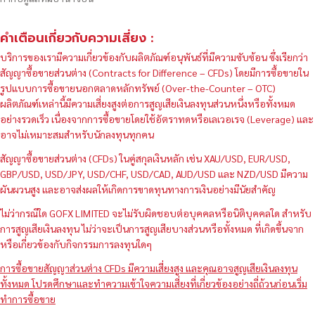
คำเตือนเกี่ยวกับความเสี่ยง :
บริการของเรามีความเกี่ยวข้องกับผลิตภัณฑ์อนุพันธ์ที่มีความซับซ้อน ซึ่งเรียกว่า
สัญญาซื้อขายส่วนต่าง (Contracts for Difference – CFDs) โดยมีการซื้อขายใน
รูปแบบการซื้อขายนอกตลาดหลักทรัพย์ (Over-the-Counter – OTC)
ผลิตภัณฑ์เหล่านี้มีความเสี่ยงสูงต่อการสูญเสียเงินลงทุนส่วนหนึ่งหรือทั้งหมด
อย่างรวดเร็ว เนื่องจากการซื้อขายโดยใช้อัตราทดหรือเลเวอเรจ (Leverage) และ
อาจไม่เหมาะสมสำหรับนักลงทุนทุกคน
สัญญาซื้อขายส่วนต่าง (CFDs) ในคู่สกุลเงินหลัก เช่น XAU/USD, EUR/USD,
GBP/USD, USD/JPY, USD/CHF, USD/CAD, AUD/USD และ NZD/USD มีความ
ผันผวนสูง และอาจส่งผลให้เกิดการขาดทุนทางการเงินอย่างมีนัยสำคัญ
ไม่ว่ากรณีใด GOFX LIMITED จะไม่รับผิดชอบต่อบุคคลหรือนิติบุคคลใด สำหรับ
การสูญเสียเงินลงทุน ไม่ว่าจะเป็นการสูญเสียบางส่วนหรือทั้งหมด ที่เกิดขึ้นจาก
หรือเกี่ยวข้องกับกิจกรรมการลงทุนใดๆ
การซื้อขายสัญญาส่วนต่าง CFDs มีความเสี่ยงสูง และคุณอาจสูญเสียเงินลงทุน
ทั้งหมด โปรดศึกษาและทำความเข้าใจความเสี่ยงที่เกี่ยวข้องอย่างถี่ถ้วนก่อนเริ่ม
ทำการซื้อขาย