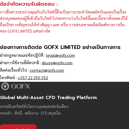
ข้อจำกัดความรับผิดชอบ :
การสื่อสารระหว่างคุณกับเว็บไซต์นี้ถือเป็นการกระทำโดยสมัครใจและเป็นเรื่อง
ส่วนบุคคลของผู้ที่เข้าถึงเว็บไซต์ โปรดทราบว่าเว็บไซต์นี้และเนื้อหาทั้งหมด มิได้
ถือเป็นการเชิญชวนให้ทำสัญญา และ หรือ การเสนอขายผลิตภัณฑ์ทางการเงิน
ของ GOFX LIMITED แต่อย่างใด
ช่องทางการติดต่อ GOFX LIMITED อย่างเป็นทางการ
ฝ่ายกฎหมายและข้อปฏิบัติ :
legal@gofx.com
ฝ่ายการใช้งานที่ผิดปกติ :
abuse@gofx.com
ติดต่อเรื่องทั่วไป :
contact@gofx.com
โทรศัพท์ :
+357 22 250 352
Global Multi-Asset CFD Trading Platform
เทรดสินทรัพย์ทั่วโลกบนแพลตฟอร์มเดียว
ทองคำ · ดัชนี · พลังงาน · CFD สกุลเงิน