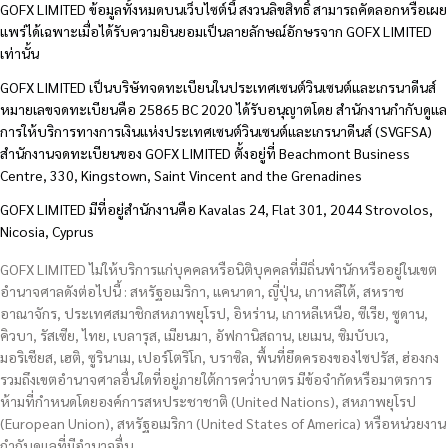
GOFX LIMITED ข้อมูลทั้งหมดบนเว็บไซต์นี้ สงวนลิขสิทธิ์ สามารถคัดลอกหรือเผย
แพร่ได้เฉพาะเมื่อได้รับความยินยอมเป็นลายลักษณ์อักษรจาก GOFX LIMITED
เท่านั้น
GOFX LIMITED เป็นบริษัทจดทะเบียนในประเทศเซนต์วินเซนต์และเกรนาดีนส์
หมายเลขจดทะเบียนคือ 25865 BC 2020 ได้รับอนุญาตโดย สำนักงานกำกับดูแล
การให้บริการทางการเงินแห่งประเทศเซนต์วินเซนต์และเกรนาดีนส์ (SVGFSA)
สำนักงานจดทะเบียนของ GOFX LIMITED ตั้งอยู่ที่ Beachmont Business
Centre, 330, Kingstown, Saint Vincent and the Grenadines
GOFX LIMITED มีที่อยู่สำนักงานคือ Kavalas 24, Flat 301, 2044 Strovolos,
Nicosia, Cyprus
GOFX LIMITED ไม่ให้บริการแก่บุคคลหรือนิติบุคคลที่มีถิ่นพำนักหรืออยู่ในเขต
อำนาจศาลดังต่อไปนี้ : สหรัฐอเมริกา, แคนาดา, ญี่ปุ่น, เกาหลีใต้, สหราช
อาณาจักร, ประเทศสมาชิกสหภาพยุโรป, อิหร่าน, เกาหลีเหนือ, ซีเรีย, ซูดาน,
คิวบา, รัสเซีย, ไทย, เบลารุส, เมียนมา, อัฟกานิสถาน, เยเมน, ซิมบับเว,
มอริเชียส, เฮติ, ซูรินาเม, เปอร์โตริโก, บราซิล, พื้นที่ยึดครองของไซปรัส, ฮ่องกง
รวมถึงเขตอำนาจศาลอื่นใดที่อยู่ภายใต้การคว่ำบาตร มีข้อจำกัดหรือมาตรการ
ห้ามที่กำหนดโดยองค์การสหประชาชาติ (United Nations), สหภาพยุโรป
(European Union), สหรัฐอเมริกา (United States of America) หรือหน่วยงาน
กำกับดูแลที่มีอำนาจอื่น