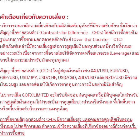
คำเตือนเกี่ยวกับความเสี่ยง :
บริการของเรามีความเกี่ยวข้องกับผลิตภัณฑ์อนุพันธ์ที่มีความซับซ้อน ซึ่งเรียกว่า
สัญญาซื้อขายส่วนต่าง (Contracts for Difference – CFDs) โดยมีการซื้อขายใน
รูปแบบการซื้อขายนอกตลาดหลักทรัพย์ (Over-the-Counter – OTC)
ผลิตภัณฑ์เหล่านี้มีความเสี่ยงสูงต่อการสูญเสียเงินลงทุนส่วนหนึ่งหรือทั้งหมด
อย่างรวดเร็ว เนื่องจากการซื้อขายโดยใช้อัตราทดหรือเลเวอเรจ (Leverage) และ
อาจไม่เหมาะสมสำหรับนักลงทุนทุกคน
สัญญาซื้อขายส่วนต่าง (CFDs) ในคู่สกุลเงินหลัก เช่น XAU/USD, EUR/USD,
GBP/USD, USD/JPY, USD/CHF, USD/CAD, AUD/USD และ NZD/USD มีความ
ผันผวนสูง และอาจส่งผลให้เกิดการขาดทุนทางการเงินอย่างมีนัยสำคัญ
ไม่ว่ากรณีใด GOFX LIMITED จะไม่รับผิดชอบต่อบุคคลหรือนิติบุคคลใด สำหรับ
การสูญเสียเงินลงทุน ไม่ว่าจะเป็นการสูญเสียบางส่วนหรือทั้งหมด ที่เกิดขึ้นจาก
หรือเกี่ยวข้องกับกิจกรรมการลงทุนใดๆ
การซื้อขายสัญญาส่วนต่าง CFDs มีความเสี่ยงสูง และคุณอาจสูญเสียเงินลงทุน
ทั้งหมด โปรดศึกษาและทำความเข้าใจความเสี่ยงที่เกี่ยวข้องอย่างถี่ถ้วนก่อนเริ่ม
ทำการซื้อขาย