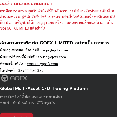
ข้อจำกัดความรับผิดชอบ :
การสื่อสารระหว่างคุณกับเว็บไซต์นี้ถือเป็นการกระทำโดยสมัครใจและเป็นเรื่อง
ส่วนบุคคลของผู้ที่เข้าถึงเว็บไซต์ โปรดทราบว่าเว็บไซต์นี้และเนื้อหาทั้งหมด มิได้
ถือเป็นการเชิญชวนให้ทำสัญญา และ หรือ การเสนอขายผลิตภัณฑ์ทางการเงิน
ของ GOFX LIMITED แต่อย่างใด
ช่องทางการติดต่อ GOFX LIMITED อย่างเป็นทางการ
ฝ่ายกฎหมายและข้อปฏิบัติ :
legal@gofx.com
ฝ่ายการใช้งานที่ผิดปกติ :
abuse@gofx.com
ติดต่อเรื่องทั่วไป :
contact@gofx.com
โทรศัพท์ :
+357 22 250 352
Global Multi-Asset CFD Trading Platform
เทรดสินทรัพย์ทั่วโลกบนแพลตฟอร์มเดียว
ทองคำ · ดัชนี · พลังงาน · CFD สกุลเงิน