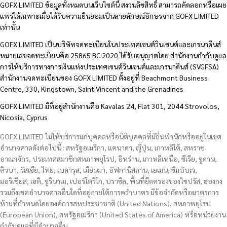
GOFX LIMITED ข้อมูลทั้งหมดบนเว็บไซต์นี้ สงวนลิขสิทธิ์ สามารถคัดลอกหรือเผย
แพร่ได้เฉพาะเมื่อได้รับความยินยอมเป็นลายลักษณ์อักษรจาก GOFX LIMITED
เท่านั้น
GOFX LIMITED เป็นบริษัทจดทะเบียนในประเทศเซนต์วินเซนต์และเกรนาดีนส์
หมายเลขจดทะเบียนคือ 25865 BC 2020 ได้รับอนุญาตโดย สำนักงานกำกับดูแล
การให้บริการทางการเงินแห่งประเทศเซนต์วินเซนต์และเกรนาดีนส์ (SVGFSA)
สำนักงานจดทะเบียนของ GOFX LIMITED ตั้งอยู่ที่ Beachmont Business
Centre, 330, Kingstown, Saint Vincent and the Grenadines
GOFX LIMITED มีที่อยู่สำนักงานคือ Kavalas 24, Flat 301, 2044 Strovolos,
Nicosia, Cyprus
GOFX LIMITED ไม่ให้บริการแก่บุคคลหรือนิติบุคคลที่มีถิ่นพำนักหรืออยู่ในเขต
อำนาจศาลดังต่อไปนี้ : สหรัฐอเมริกา, แคนาดา, ญี่ปุ่น, เกาหลีใต้, สหราช
อาณาจักร, ประเทศสมาชิกสหภาพยุโรป, อิหร่าน, เกาหลีเหนือ, ซีเรีย, ซูดาน,
คิวบา, รัสเซีย, ไทย, เบลารุส, เมียนมา, อัฟกานิสถาน, เยเมน, ซิมบับเว,
มอริเชียส, เฮติ, ซูรินาเม, เปอร์โตริโก, บราซิล, พื้นที่ยึดครองของไซปรัส, ฮ่องกง
รวมถึงเขตอำนาจศาลอื่นใดที่อยู่ภายใต้การคว่ำบาตร มีข้อจำกัดหรือมาตรการ
ห้ามที่กำหนดโดยองค์การสหประชาชาติ (United Nations), สหภาพยุโรป
(European Union), สหรัฐอเมริกา (United States of America) หรือหน่วยงาน
กำกับดูแลที่มีอำนาจอื่น