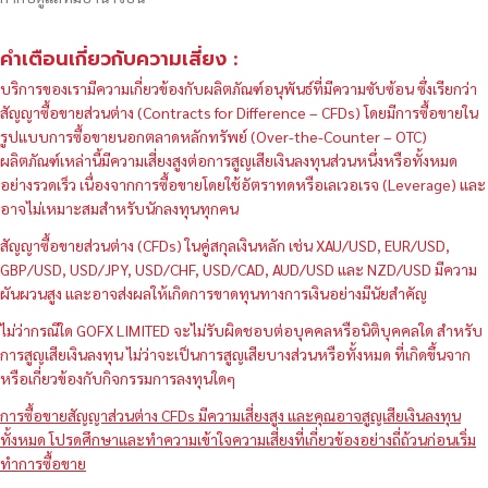
คำเตือนเกี่ยวกับความเสี่ยง :
บริการของเรามีความเกี่ยวข้องกับผลิตภัณฑ์อนุพันธ์ที่มีความซับซ้อน ซึ่งเรียกว่า
สัญญาซื้อขายส่วนต่าง (Contracts for Difference – CFDs) โดยมีการซื้อขายใน
รูปแบบการซื้อขายนอกตลาดหลักทรัพย์ (Over-the-Counter – OTC)
ผลิตภัณฑ์เหล่านี้มีความเสี่ยงสูงต่อการสูญเสียเงินลงทุนส่วนหนึ่งหรือทั้งหมด
อย่างรวดเร็ว เนื่องจากการซื้อขายโดยใช้อัตราทดหรือเลเวอเรจ (Leverage) และ
อาจไม่เหมาะสมสำหรับนักลงทุนทุกคน
สัญญาซื้อขายส่วนต่าง (CFDs) ในคู่สกุลเงินหลัก เช่น XAU/USD, EUR/USD,
GBP/USD, USD/JPY, USD/CHF, USD/CAD, AUD/USD และ NZD/USD มีความ
ผันผวนสูง และอาจส่งผลให้เกิดการขาดทุนทางการเงินอย่างมีนัยสำคัญ
ไม่ว่ากรณีใด GOFX LIMITED จะไม่รับผิดชอบต่อบุคคลหรือนิติบุคคลใด สำหรับ
การสูญเสียเงินลงทุน ไม่ว่าจะเป็นการสูญเสียบางส่วนหรือทั้งหมด ที่เกิดขึ้นจาก
หรือเกี่ยวข้องกับกิจกรรมการลงทุนใดๆ
การซื้อขายสัญญาส่วนต่าง CFDs มีความเสี่ยงสูง และคุณอาจสูญเสียเงินลงทุน
ทั้งหมด โปรดศึกษาและทำความเข้าใจความเสี่ยงที่เกี่ยวข้องอย่างถี่ถ้วนก่อนเริ่ม
ทำการซื้อขาย