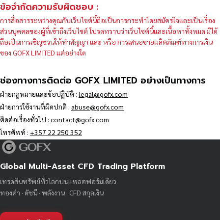
ข้อจำกัดความรับผิดชอบ :
การสื่อสารระหว่างคุณกับเว็บไซต์นี้ถือเป็นการกระทำโดยสมัครใจและเป็นเรื่อง
ส่วนบุคคลของผู้ที่เข้าถึงเว็บไซต์ โปรดทราบว่าเว็บไซต์นี้และเนื้อหาทั้งหมด มิได้
ถือเป็นการเชิญชวนให้ทำสัญญา และ หรือ การเสนอขายผลิตภัณฑ์ทางการเงิน
ของ GOFX LIMITED แต่อย่างใด
ช่องทางการติดต่อ GOFX LIMITED อย่างเป็นทางการ
ฝ่ายกฎหมายและข้อปฏิบัติ :
legal@gofx.com
ฝ่ายการใช้งานที่ผิดปกติ :
abuse@gofx.com
ติดต่อเรื่องทั่วไป :
contact@gofx.com
โทรศัพท์ :
+357 22 250 352
Global Multi-Asset CFD Trading Platform
เทรดสินทรัพย์ทั่วโลกบนแพลตฟอร์มเดียว
ทองคำ · ดัชนี · พลังงาน · CFD สกุลเงิน