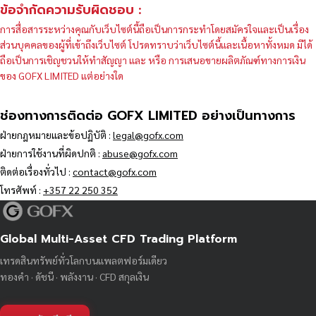
ข้อจำกัดความรับผิดชอบ :
การสื่อสารระหว่างคุณกับเว็บไซต์นี้ถือเป็นการกระทำโดยสมัครใจและเป็นเรื่อง
ส่วนบุคคลของผู้ที่เข้าถึงเว็บไซต์ โปรดทราบว่าเว็บไซต์นี้และเนื้อหาทั้งหมด มิได้
ถือเป็นการเชิญชวนให้ทำสัญญา และ หรือ การเสนอขายผลิตภัณฑ์ทางการเงิน
ของ GOFX LIMITED แต่อย่างใด
ช่องทางการติดต่อ GOFX LIMITED อย่างเป็นทางการ
ฝ่ายกฎหมายและข้อปฏิบัติ :
legal@gofx.com
ฝ่ายการใช้งานที่ผิดปกติ :
abuse@gofx.com
ติดต่อเรื่องทั่วไป :
contact@gofx.com
โทรศัพท์ :
+357 22 250 352
Global Multi-Asset CFD Trading Platform
เทรดสินทรัพย์ทั่วโลกบนแพลตฟอร์มเดียว
ทองคำ · ดัชนี · พลังงาน · CFD สกุลเงิน