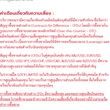
คำเตือนเกี่ยวกับความเสี่ยง :
บริการของเรามีความเกี่ยวข้องกับผลิตภัณฑ์อนุพันธ์ที่มีความซับซ้อน ซึ่งเรียกว่า
สัญญาซื้อขายส่วนต่าง (Contracts for Difference – CFDs) โดยมีการซื้อขายใน
รูปแบบการซื้อขายนอกตลาดหลักทรัพย์ (Over-the-Counter – OTC)
ผลิตภัณฑ์เหล่านี้มีความเสี่ยงสูงต่อการสูญเสียเงินลงทุนส่วนหนึ่งหรือทั้งหมด
อย่างรวดเร็ว เนื่องจากการซื้อขายโดยใช้อัตราทดหรือเลเวอเรจ (Leverage) และ
อาจไม่เหมาะสมสำหรับนักลงทุนทุกคน
สัญญาซื้อขายส่วนต่าง (CFDs) ในคู่สกุลเงินหลัก เช่น XAU/USD, EUR/USD,
GBP/USD, USD/JPY, USD/CHF, USD/CAD, AUD/USD และ NZD/USD มีความ
ผันผวนสูง และอาจส่งผลให้เกิดการขาดทุนทางการเงินอย่างมีนัยสำคัญ
ไม่ว่ากรณีใด GOFX LIMITED จะไม่รับผิดชอบต่อบุคคลหรือนิติบุคคลใด สำหรับ
การสูญเสียเงินลงทุน ไม่ว่าจะเป็นการสูญเสียบางส่วนหรือทั้งหมด ที่เกิดขึ้นจาก
หรือเกี่ยวข้องกับกิจกรรมการลงทุนใดๆ
การซื้อขายสัญญาส่วนต่าง CFDs มีความเสี่ยงสูง และคุณอาจสูญเสียเงินลงทุน
ทั้งหมด โปรดศึกษาและทำความเข้าใจความเสี่ยงที่เกี่ยวข้องอย่างถี่ถ้วนก่อนเริ่ม
ทำการซื้อขาย