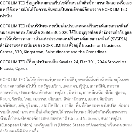
GOFX LIMITED ข้อมูลทั้งหมดบนเว็บไซต์นี้ สงวนลิขสิทธิ์ สามารถคัดลอกหรือเผย
แพร่ได้เฉพาะเมื่อได้รับความยินยอมเป็นลายลักษณ์อักษรจาก GOFX LIMITED
เท่านั้น
GOFX LIMITED เป็นบริษัทจดทะเบียนในประเทศเซนต์วินเซนต์และเกรนาดีนส์
หมายเลขจดทะเบียนคือ 25865 BC 2020 ได้รับอนุญาตโดย สำนักงานกำกับดูแล
การให้บริการทางการเงินแห่งประเทศเซนต์วินเซนต์และเกรนาดีนส์ (SVGFSA)
สำนักงานจดทะเบียนของ GOFX LIMITED ตั้งอยู่ที่ Beachmont Business
Centre, 330, Kingstown, Saint Vincent and the Grenadines
GOFX LIMITED มีที่อยู่สำนักงานคือ Kavalas 24, Flat 301, 2044 Strovolos,
Nicosia, Cyprus
GOFX LIMITED ไม่ให้บริการแก่บุคคลหรือนิติบุคคลที่มีถิ่นพำนักหรืออยู่ในเขต
อำนาจศาลดังต่อไปนี้ : สหรัฐอเมริกา, แคนาดา, ญี่ปุ่น, เกาหลีใต้, สหราช
อาณาจักร, ประเทศสมาชิกสหภาพยุโรป, อิหร่าน, เกาหลีเหนือ, ซีเรีย, ซูดาน,
คิวบา, รัสเซีย, ไทย, เบลารุส, เมียนมา, อัฟกานิสถาน, เยเมน, ซิมบับเว,
มอริเชียส, เฮติ, ซูรินาเม, เปอร์โตริโก, บราซิล, พื้นที่ยึดครองของไซปรัส, ฮ่องกง
รวมถึงเขตอำนาจศาลอื่นใดที่อยู่ภายใต้การคว่ำบาตร มีข้อจำกัดหรือมาตรการ
ห้ามที่กำหนดโดยองค์การสหประชาชาติ (United Nations), สหภาพยุโรป
(European Union), สหรัฐอเมริกา (United States of America) หรือหน่วยงาน
กำกับดูแลที่มีอำนาจอื่น