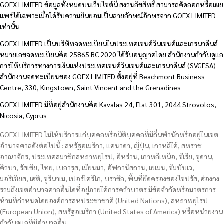
GOFX LIMITED ข้อมูลทั้งหมดบนเว็บไซต์นี้ สงวนลิขสิทธิ์ สามารถคัดลอกหรือเผย
แพร่ได้เฉพาะเมื่อได้รับความยินยอมเป็นลายลักษณ์อักษรจาก GOFX LIMITED
เท่านั้น
GOFX LIMITED เป็นบริษัทจดทะเบียนในประเทศเซนต์วินเซนต์และเกรนาดีนส์
หมายเลขจดทะเบียนคือ 25865 BC 2020 ได้รับอนุญาตโดย สำนักงานกำกับดูแล
การให้บริการทางการเงินแห่งประเทศเซนต์วินเซนต์และเกรนาดีนส์ (SVGFSA)
สำนักงานจดทะเบียนของ GOFX LIMITED ตั้งอยู่ที่ Beachmont Business
Centre, 330, Kingstown, Saint Vincent and the Grenadines
GOFX LIMITED มีที่อยู่สำนักงานคือ Kavalas 24, Flat 301, 2044 Strovolos,
Nicosia, Cyprus
GOFX LIMITED ไม่ให้บริการแก่บุคคลหรือนิติบุคคลที่มีถิ่นพำนักหรืออยู่ในเขต
อำนาจศาลดังต่อไปนี้ : สหรัฐอเมริกา, แคนาดา, ญี่ปุ่น, เกาหลีใต้, สหราช
อาณาจักร, ประเทศสมาชิกสหภาพยุโรป, อิหร่าน, เกาหลีเหนือ, ซีเรีย, ซูดาน,
คิวบา, รัสเซีย, ไทย, เบลารุส, เมียนมา, อัฟกานิสถาน, เยเมน, ซิมบับเว,
มอริเชียส, เฮติ, ซูรินาเม, เปอร์โตริโก, บราซิล, พื้นที่ยึดครองของไซปรัส, ฮ่องกง
รวมถึงเขตอำนาจศาลอื่นใดที่อยู่ภายใต้การคว่ำบาตร มีข้อจำกัดหรือมาตรการ
ห้ามที่กำหนดโดยองค์การสหประชาชาติ (United Nations), สหภาพยุโรป
(European Union), สหรัฐอเมริกา (United States of America) หรือหน่วยงาน
กำกับดูแลที่มีอำนาจอื่น