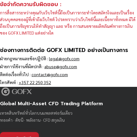
ข้อจำกัดความรับผิดชอบ :
การสื่อสารระหว่างคุณกับเว็บไซต์นี้ถือเป็นการกระทำโดยสมัครใจและเป็นเรื่อง
ส่วนบุคคลของผู้ที่เข้าถึงเว็บไซต์ โปรดทราบว่าเว็บไซต์นี้และเนื้อหาทั้งหมด มิได้
ถือเป็นการเชิญชวนให้ทำสัญญา และ หรือ การเสนอขายผลิตภัณฑ์ทางการเงิน
ของ GOFX LIMITED แต่อย่างใด
ช่องทางการติดต่อ GOFX LIMITED อย่างเป็นทางการ
ฝ่ายกฎหมายและข้อปฏิบัติ :
legal@gofx.com
ฝ่ายการใช้งานที่ผิดปกติ :
abuse@gofx.com
ติดต่อเรื่องทั่วไป :
contact@gofx.com
โทรศัพท์ :
+357 22 250 352
Global Multi-Asset CFD Trading Platform
เทรดสินทรัพย์ทั่วโลกบนแพลตฟอร์มเดียว
ทองคำ · ดัชนี · พลังงาน · CFD สกุลเงิน