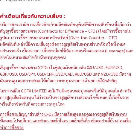
คำเตือนเกี่ยวกับความเสี่ยง :
บริการของเรามีความเกี่ยวข้องกับผลิตภัณฑ์อนุพันธ์ที่มีความซับซ้อน ซึ่งเรียกว่า
สัญญาซื้อขายส่วนต่าง (Contracts for Difference – CFDs) โดยมีการซื้อขายใน
รูปแบบการซื้อขายนอกตลาดหลักทรัพย์ (Over-the-Counter – OTC)
ผลิตภัณฑ์เหล่านี้มีความเสี่ยงสูงต่อการสูญเสียเงินลงทุนส่วนหนึ่งหรือทั้งหมด
อย่างรวดเร็ว เนื่องจากการซื้อขายโดยใช้อัตราทดหรือเลเวอเรจ (Leverage) และ
อาจไม่เหมาะสมสำหรับนักลงทุนทุกคน
สัญญาซื้อขายส่วนต่าง (CFDs) ในคู่สกุลเงินหลัก เช่น XAU/USD, EUR/USD,
GBP/USD, USD/JPY, USD/CHF, USD/CAD, AUD/USD และ NZD/USD มีความ
ผันผวนสูง และอาจส่งผลให้เกิดการขาดทุนทางการเงินอย่างมีนัยสำคัญ
ไม่ว่ากรณีใด GOFX LIMITED จะไม่รับผิดชอบต่อบุคคลหรือนิติบุคคลใด สำหรับ
การสูญเสียเงินลงทุน ไม่ว่าจะเป็นการสูญเสียบางส่วนหรือทั้งหมด ที่เกิดขึ้นจาก
หรือเกี่ยวข้องกับกิจกรรมการลงทุนใดๆ
การซื้อขายสัญญาส่วนต่าง CFDs มีความเสี่ยงสูง และคุณอาจสูญเสียเงินลงทุน
ทั้งหมด โปรดศึกษาและทำความเข้าใจความเสี่ยงที่เกี่ยวข้องอย่างถี่ถ้วนก่อนเริ่ม
ทำการซื้อขาย