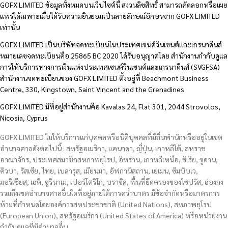
GOFX LIMITED ข้อมูลทั้งหมดบนเว็บไซต์นี้ สงวนลิขสิทธิ์ สามารถคัดลอกหรือเผย
แพร่ได้เฉพาะเมื่อได้รับความยินยอมเป็นลายลักษณ์อักษรจาก GOFX LIMITED
เท่านั้น
GOFX LIMITED เป็นบริษัทจดทะเบียนในประเทศเซนต์วินเซนต์และเกรนาดีนส์
หมายเลขจดทะเบียนคือ 25865 BC 2020 ได้รับอนุญาตโดย สำนักงานกำกับดูแล
การให้บริการทางการเงินแห่งประเทศเซนต์วินเซนต์และเกรนาดีนส์ (SVGFSA)
สำนักงานจดทะเบียนของ GOFX LIMITED ตั้งอยู่ที่ Beachmont Business
Centre, 330, Kingstown, Saint Vincent and the Grenadines
GOFX LIMITED มีที่อยู่สำนักงานคือ Kavalas 24, Flat 301, 2044 Strovolos,
Nicosia, Cyprus
GOFX LIMITED ไม่ให้บริการแก่บุคคลหรือนิติบุคคลที่มีถิ่นพำนักหรืออยู่ในเขต
อำนาจศาลดังต่อไปนี้ : สหรัฐอเมริกา, แคนาดา, ญี่ปุ่น, เกาหลีใต้, สหราช
อาณาจักร, ประเทศสมาชิกสหภาพยุโรป, อิหร่าน, เกาหลีเหนือ, ซีเรีย, ซูดาน,
คิวบา, รัสเซีย, ไทย, เบลารุส, เมียนมา, อัฟกานิสถาน, เยเมน, ซิมบับเว,
มอริเชียส, เฮติ, ซูรินาเม, เปอร์โตริโก, บราซิล, พื้นที่ยึดครองของไซปรัส, ฮ่องกง
รวมถึงเขตอำนาจศาลอื่นใดที่อยู่ภายใต้การคว่ำบาตร มีข้อจำกัดหรือมาตรการ
ห้ามที่กำหนดโดยองค์การสหประชาชาติ (United Nations), สหภาพยุโรป
(European Union), สหรัฐอเมริกา (United States of America) หรือหน่วยงาน
กำกับดูแลที่มีอำนาจอื่น