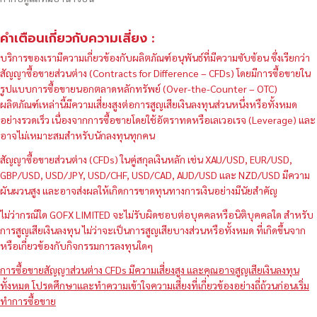
คำเตือนเกี่ยวกับความเสี่ยง :
บริการของเรามีความเกี่ยวข้องกับผลิตภัณฑ์อนุพันธ์ที่มีความซับซ้อน ซึ่งเรียกว่า
สัญญาซื้อขายส่วนต่าง (Contracts for Difference – CFDs) โดยมีการซื้อขายใน
รูปแบบการซื้อขายนอกตลาดหลักทรัพย์ (Over-the-Counter – OTC)
ผลิตภัณฑ์เหล่านี้มีความเสี่ยงสูงต่อการสูญเสียเงินลงทุนส่วนหนึ่งหรือทั้งหมด
อย่างรวดเร็ว เนื่องจากการซื้อขายโดยใช้อัตราทดหรือเลเวอเรจ (Leverage) และ
อาจไม่เหมาะสมสำหรับนักลงทุนทุกคน
สัญญาซื้อขายส่วนต่าง (CFDs) ในคู่สกุลเงินหลัก เช่น XAU/USD, EUR/USD,
GBP/USD, USD/JPY, USD/CHF, USD/CAD, AUD/USD และ NZD/USD มีความ
ผันผวนสูง และอาจส่งผลให้เกิดการขาดทุนทางการเงินอย่างมีนัยสำคัญ
ไม่ว่ากรณีใด GOFX LIMITED จะไม่รับผิดชอบต่อบุคคลหรือนิติบุคคลใด สำหรับ
การสูญเสียเงินลงทุน ไม่ว่าจะเป็นการสูญเสียบางส่วนหรือทั้งหมด ที่เกิดขึ้นจาก
หรือเกี่ยวข้องกับกิจกรรมการลงทุนใดๆ
การซื้อขายสัญญาส่วนต่าง CFDs มีความเสี่ยงสูง และคุณอาจสูญเสียเงินลงทุน
ทั้งหมด โปรดศึกษาและทำความเข้าใจความเสี่ยงที่เกี่ยวข้องอย่างถี่ถ้วนก่อนเริ่ม
ทำการซื้อขาย