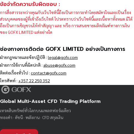
ข้อจำกัดความรับผิดชอบ :
การสื่อสารระหว่างคุณกับเว็บไซต์นี้ถือเป็นการกระทำโดยสมัครใจและเป็นเรื่อง
ส่วนบุคคลของผู้ที่เข้าถึงเว็บไซต์ โปรดทราบว่าเว็บไซต์นี้และเนื้อหาทั้งหมด มิได้
ถือเป็นการเชิญชวนให้ทำสัญญา และ หรือ การเสนอขายผลิตภัณฑ์ทางการเงิน
ของ GOFX LIMITED แต่อย่างใด
ช่องทางการติดต่อ GOFX LIMITED อย่างเป็นทางการ
ฝ่ายกฎหมายและข้อปฏิบัติ :
legal@gofx.com
ฝ่ายการใช้งานที่ผิดปกติ :
abuse@gofx.com
ติดต่อเรื่องทั่วไป :
contact@gofx.com
โทรศัพท์ :
+357 22 250 352
Global Multi-Asset CFD Trading Platform
เทรดสินทรัพย์ทั่วโลกบนแพลตฟอร์มเดียว
ทองคำ · ดัชนี · พลังงาน · CFD สกุลเงิน