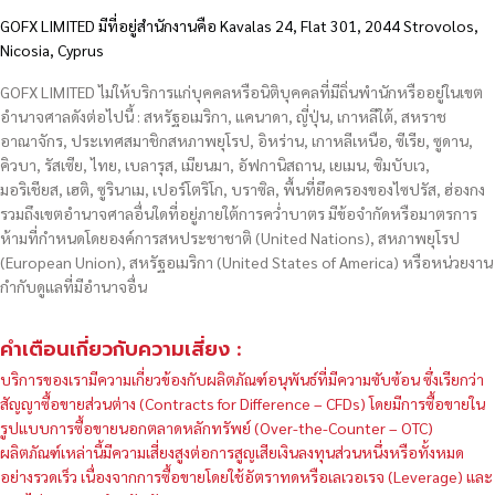
GOFX LIMITED มีที่อยู่สำนักงานคือ Kavalas 24, Flat 301, 2044 Strovolos,
Nicosia, Cyprus
GOFX LIMITED ไม่ให้บริการแก่บุคคลหรือนิติบุคคลที่มีถิ่นพำนักหรืออยู่ในเขต
อำนาจศาลดังต่อไปนี้ : สหรัฐอเมริกา, แคนาดา, ญี่ปุ่น, เกาหลีใต้, สหราช
อาณาจักร, ประเทศสมาชิกสหภาพยุโรป, อิหร่าน, เกาหลีเหนือ, ซีเรีย, ซูดาน,
คิวบา, รัสเซีย, ไทย, เบลารุส, เมียนมา, อัฟกานิสถาน, เยเมน, ซิมบับเว,
มอริเชียส, เฮติ, ซูรินาเม, เปอร์โตริโก, บราซิล, พื้นที่ยึดครองของไซปรัส, ฮ่องกง
รวมถึงเขตอำนาจศาลอื่นใดที่อยู่ภายใต้การคว่ำบาตร มีข้อจำกัดหรือมาตรการ
ห้ามที่กำหนดโดยองค์การสหประชาชาติ (United Nations), สหภาพยุโรป
(European Union), สหรัฐอเมริกา (United States of America) หรือหน่วยงาน
กำกับดูแลที่มีอำนาจอื่น
คำเตือนเกี่ยวกับความเสี่ยง :
บริการของเรามีความเกี่ยวข้องกับผลิตภัณฑ์อนุพันธ์ที่มีความซับซ้อน ซึ่งเรียกว่า
สัญญาซื้อขายส่วนต่าง (Contracts for Difference – CFDs) โดยมีการซื้อขายใน
รูปแบบการซื้อขายนอกตลาดหลักทรัพย์ (Over-the-Counter – OTC)
ผลิตภัณฑ์เหล่านี้มีความเสี่ยงสูงต่อการสูญเสียเงินลงทุนส่วนหนึ่งหรือทั้งหมด
อย่างรวดเร็ว เนื่องจากการซื้อขายโดยใช้อัตราทดหรือเลเวอเรจ (Leverage) และ