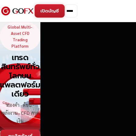
เปิดบัญชี
GoFX — Global Multi-Asse
Global Multi-
Asset CFD
Trading
Platform
เทรด
สินทรัพย์ทั่ว
โลกบน
แพลตฟอร์ม
เดียว
ทองคำ · ดัชนี ·
พลังงาน · CFD สกุล
เงิน