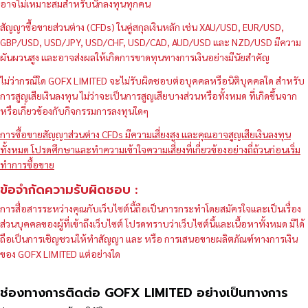
อาจไม่เหมาะสมสำหรับนักลงทุนทุกคน
สัญญาซื้อขายส่วนต่าง (CFDs) ในคู่สกุลเงินหลัก เช่น XAU/USD, EUR/USD,
GBP/USD, USD/JPY, USD/CHF, USD/CAD, AUD/USD และ NZD/USD มีความ
ผันผวนสูง และอาจส่งผลให้เกิดการขาดทุนทางการเงินอย่างมีนัยสำคัญ
ไม่ว่ากรณีใด GOFX LIMITED จะไม่รับผิดชอบต่อบุคคลหรือนิติบุคคลใด สำหรับ
การสูญเสียเงินลงทุน ไม่ว่าจะเป็นการสูญเสียบางส่วนหรือทั้งหมด ที่เกิดขึ้นจาก
หรือเกี่ยวข้องกับกิจกรรมการลงทุนใดๆ
การซื้อขายสัญญาส่วนต่าง CFDs มีความเสี่ยงสูง และคุณอาจสูญเสียเงินลงทุน
ทั้งหมด โปรดศึกษาและทำความเข้าใจความเสี่ยงที่เกี่ยวข้องอย่างถี่ถ้วนก่อนเริ่ม
ทำการซื้อขาย
ข้อจำกัดความรับผิดชอบ :
การสื่อสารระหว่างคุณกับเว็บไซต์นี้ถือเป็นการกระทำโดยสมัครใจและเป็นเรื่อง
ส่วนบุคคลของผู้ที่เข้าถึงเว็บไซต์ โปรดทราบว่าเว็บไซต์นี้และเนื้อหาทั้งหมด มิได้
ถือเป็นการเชิญชวนให้ทำสัญญา และ หรือ การเสนอขายผลิตภัณฑ์ทางการเงิน
ของ GOFX LIMITED แต่อย่างใด
ช่องทางการติดต่อ GOFX LIMITED อย่างเป็นทางการ