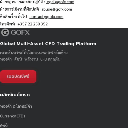
ฝ่ายกฎหมายและข้อปฏิบัติ :
legal@gofx.com
ฝ่ายการใช้งานที่ผิดปกติ :
abuse@gofx.com
ติดต่อเรื่องทั่วไป :
contact@gofx.com
โทรศัพท์ :
+357 22 250 352
Global Multi-Asset CFD Trading Platform
เทรดสินทรัพย์ทั่วโลกบนแพลตฟอร์มเดียว
ทองคำ · ดัชนี · พลังงาน · CFD สกุลเงิน
เปิดบัญชีฟรี
ผลิตภัณฑ์เทรด
ทองคำ & โลหะมีค่า
Currency CFDs
ดัชนี