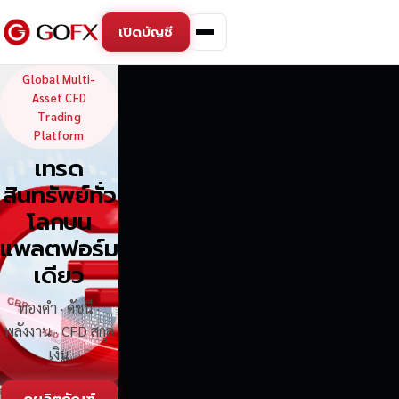
เปิดบัญชี
GoFX — Global Multi-Asse
Global Multi-
Asset CFD
Trading
Platform
เทรด
สินทรัพย์ทั่ว
โลกบน
แพลตฟอร์ม
เดียว
ทองคำ · ดัชนี ·
พลังงาน · CFD สกุล
เงิน