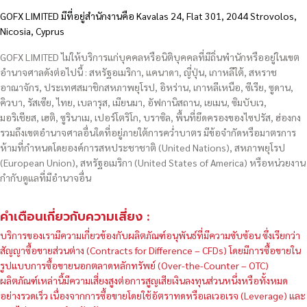
GOFX LIMITED มีที่อยู่สำนักงานคือ Kavalas 24, Flat 301, 2044 Strovolos,
Nicosia, Cyprus
GOFX LIMITED ไม่ให้บริการแก่บุคคลหรือนิติบุคคลที่มีถิ่นพำนักหรืออยู่ในเขต
อำนาจศาลดังต่อไปนี้ : สหรัฐอเมริกา, แคนาดา, ญี่ปุ่น, เกาหลีใต้, สหราช
อาณาจักร, ประเทศสมาชิกสหภาพยุโรป, อิหร่าน, เกาหลีเหนือ, ซีเรีย, ซูดาน,
คิวบา, รัสเซีย, ไทย, เบลารุส, เมียนมา, อัฟกานิสถาน, เยเมน, ซิมบับเว,
มอริเชียส, เฮติ, ซูรินาเม, เปอร์โตริโก, บราซิล, พื้นที่ยึดครองของไซปรัส, ฮ่องกง
รวมถึงเขตอำนาจศาลอื่นใดที่อยู่ภายใต้การคว่ำบาตร มีข้อจำกัดหรือมาตรการ
ห้ามที่กำหนดโดยองค์การสหประชาชาติ (United Nations), สหภาพยุโรป
(European Union), สหรัฐอเมริกา (United States of America) หรือหน่วยงาน
กำกับดูแลที่มีอำนาจอื่น
คำเตือนเกี่ยวกับความเสี่ยง :
บริการของเรามีความเกี่ยวข้องกับผลิตภัณฑ์อนุพันธ์ที่มีความซับซ้อน ซึ่งเรียกว่า
สัญญาซื้อขายส่วนต่าง (Contracts for Difference – CFDs) โดยมีการซื้อขายใน
รูปแบบการซื้อขายนอกตลาดหลักทรัพย์ (Over-the-Counter – OTC)
ผลิตภัณฑ์เหล่านี้มีความเสี่ยงสูงต่อการสูญเสียเงินลงทุนส่วนหนึ่งหรือทั้งหมด
อย่างรวดเร็ว เนื่องจากการซื้อขายโดยใช้อัตราทดหรือเลเวอเรจ (Leverage) และ