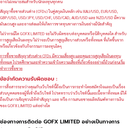
อาจไม่เหมาะสมสำหรับนักลงทุนทุกคน
สัญญาซื้อขายส่วนต่าง (CFDs) ในคู่สกุลเงินหลัก เช่น XAU/USD, EUR/USD,
GBP/USD, USD/JPY, USD/CHF, USD/CAD, AUD/USD และ NZD/USD มีความ
ผันผวนสูง และอาจส่งผลให้เกิดการขาดทุนทางการเงินอย่างมีนัยสำคัญ
ไม่ว่ากรณีใด GOFX LIMITED จะไม่รับผิดชอบต่อบุคคลหรือนิติบุคคลใด สำหรับ
การสูญเสียเงินลงทุน ไม่ว่าจะเป็นการสูญเสียบางส่วนหรือทั้งหมด ที่เกิดขึ้นจาก
หรือเกี่ยวข้องกับกิจกรรมการลงทุนใดๆ
การซื้อขายสัญญาส่วนต่าง CFDs มีความเสี่ยงสูง และคุณอาจสูญเสียเงินลงทุน
ทั้งหมด โปรดศึกษาและทำความเข้าใจความเสี่ยงที่เกี่ยวข้องอย่างถี่ถ้วนก่อนเริ่ม
ทำการซื้อขาย
ข้อจำกัดความรับผิดชอบ :
การสื่อสารระหว่างคุณกับเว็บไซต์นี้ถือเป็นการกระทำโดยสมัครใจและเป็นเรื่อง
ส่วนบุคคลของผู้ที่เข้าถึงเว็บไซต์ โปรดทราบว่าเว็บไซต์นี้และเนื้อหาทั้งหมด มิได้
ถือเป็นการเชิญชวนให้ทำสัญญา และ หรือ การเสนอขายผลิตภัณฑ์ทางการเงิน
ของ GOFX LIMITED แต่อย่างใด
ช่องทางการติดต่อ GOFX LIMITED อย่างเป็นทางการ