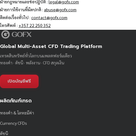
ฝ่ายกฎหมายและข้อปฏิบัติ :
legal@gofx.com
ฝ่ายการใช้งานที่ผิดปกติ :
abuse@gofx.com
ติดต่อเรื่องทั่วไป :
contact@gofx.com
โทรศัพท์ :
+357 22 250 352
Global Multi-Asset CFD Trading Platform
เทรดสินทรัพย์ทั่วโลกบนแพลตฟอร์มเดียว
ทองคำ · ดัชนี · พลังงาน · CFD สกุลเงิน
เปิดบัญชีฟรี
ผลิตภัณฑ์เทรด
ทองคำ & โลหะมีค่า
Currency CFDs
ดัชนี