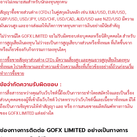
อาจไม่เหมาะสมสำหรับนักลงทุนทุกคน
สัญญาซื้อขายส่วนต่าง (CFDs) ในคู่สกุลเงินหลัก เช่น XAU/USD, EUR/USD,
GBP/USD, USD/JPY, USD/CHF, USD/CAD, AUD/USD และ NZD/USD มีความ
ผันผวนสูง และอาจส่งผลให้เกิดการขาดทุนทางการเงินอย่างมีนัยสำคัญ
ไม่ว่ากรณีใด GOFX LIMITED จะไม่รับผิดชอบต่อบุคคลหรือนิติบุคคลใด สำหรับ
การสูญเสียเงินลงทุน ไม่ว่าจะเป็นการสูญเสียบางส่วนหรือทั้งหมด ที่เกิดขึ้นจาก
หรือเกี่ยวข้องกับกิจกรรมการลงทุนใดๆ
การซื้อขายสัญญาส่วนต่าง CFDs มีความเสี่ยงสูง และคุณอาจสูญเสียเงินลงทุน
ทั้งหมด โปรดศึกษาและทำความเข้าใจความเสี่ยงที่เกี่ยวข้องอย่างถี่ถ้วนก่อนเริ่ม
ทำการซื้อขาย
ข้อจำกัดความรับผิดชอบ :
การสื่อสารระหว่างคุณกับเว็บไซต์นี้ถือเป็นการกระทำโดยสมัครใจและเป็นเรื่อง
ส่วนบุคคลของผู้ที่เข้าถึงเว็บไซต์ โปรดทราบว่าเว็บไซต์นี้และเนื้อหาทั้งหมด มิได้
ถือเป็นการเชิญชวนให้ทำสัญญา และ หรือ การเสนอขายผลิตภัณฑ์ทางการเงิน
ของ GOFX LIMITED แต่อย่างใด
ช่องทางการติดต่อ GOFX LIMITED อย่างเป็นทางการ