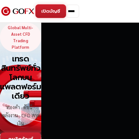
เปิดบัญชี
GoFX — Global Multi-Asse
Global Multi-
Asset CFD
Trading
Platform
เทรด
สินทรัพย์ทั่ว
โลกบน
แพลตฟอร์ม
เดียว
ทองคำ · ดัชนี ·
พลังงาน · CFD สกุล
เงิน