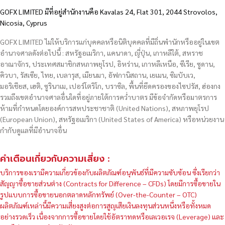
GOFX LIMITED มีที่อยู่สำนักงานคือ Kavalas 24, Flat 301, 2044 Strovolos,
Nicosia, Cyprus
GOFX LIMITED ไม่ให้บริการแก่บุคคลหรือนิติบุคคลที่มีถิ่นพำนักหรืออยู่ในเขต
อำนาจศาลดังต่อไปนี้ : สหรัฐอเมริกา, แคนาดา, ญี่ปุ่น, เกาหลีใต้, สหราช
อาณาจักร, ประเทศสมาชิกสหภาพยุโรป, อิหร่าน, เกาหลีเหนือ, ซีเรีย, ซูดาน,
คิวบา, รัสเซีย, ไทย, เบลารุส, เมียนมา, อัฟกานิสถาน, เยเมน, ซิมบับเว,
มอริเชียส, เฮติ, ซูรินาเม, เปอร์โตริโก, บราซิล, พื้นที่ยึดครองของไซปรัส, ฮ่องกง
รวมถึงเขตอำนาจศาลอื่นใดที่อยู่ภายใต้การคว่ำบาตร มีข้อจำกัดหรือมาตรการ
ห้ามที่กำหนดโดยองค์การสหประชาชาติ (United Nations), สหภาพยุโรป
(European Union), สหรัฐอเมริกา (United States of America) หรือหน่วยงาน
กำกับดูแลที่มีอำนาจอื่น
คำเตือนเกี่ยวกับความเสี่ยง :
บริการของเรามีความเกี่ยวข้องกับผลิตภัณฑ์อนุพันธ์ที่มีความซับซ้อน ซึ่งเรียกว่า
สัญญาซื้อขายส่วนต่าง (Contracts for Difference – CFDs) โดยมีการซื้อขายใน
รูปแบบการซื้อขายนอกตลาดหลักทรัพย์ (Over-the-Counter – OTC)
ผลิตภัณฑ์เหล่านี้มีความเสี่ยงสูงต่อการสูญเสียเงินลงทุนส่วนหนึ่งหรือทั้งหมด
อย่างรวดเร็ว เนื่องจากการซื้อขายโดยใช้อัตราทดหรือเลเวอเรจ (Leverage) และ