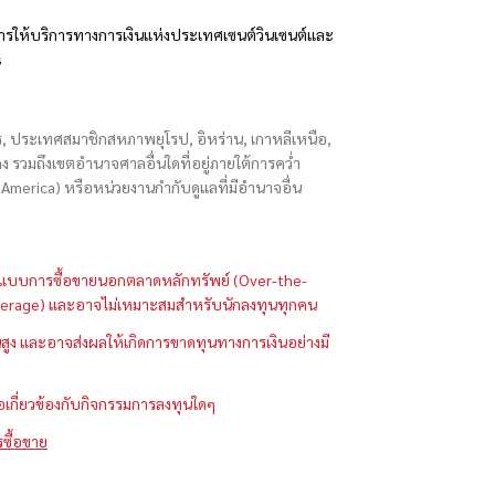
รให้บริการทางการเงินแห่งประเทศเซนต์วินเซนต์และ
s
ักร, ประเทศสมาชิกสหภาพยุโรป, อิหร่าน, เกาหลีเหนือ,
่องกง รวมถึงเขตอำนาจศาลอื่นใดที่อยู่ภายใต้การคว่ำ
merica) หรือหน่วยงานกำกับดูแลที่มีอำนาจอื่น
ในรูปแบบการซื้อขายนอกตลาดหลักทรัพย์ (Over-the-
 (Leverage) และอาจไม่เหมาะสมสำหรับนักลงทุนทุกคน
ูง และอาจส่งผลให้เกิดการขาดทุนทางการเงินอย่างมี
ือเกี่ยวข้องกับกิจกรรมการลงทุนใดๆ
รซื้อขาย