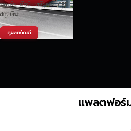
ทองคำ · ดัชนี · พลังงาน · CFD
สกุลเงิน
ดูผลิตภัณฑ์
แพลตฟอร์มซื