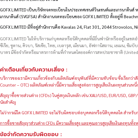
GOFX LIMITED เป็นบริษัทจดทะเบียนในประเทศเซนต์วินเซนต์และเกรนาดีนส์ ห
เกรนาดีนส์ (SVGFSA) สำนักงานจดทะเบียนของ GOFX LIMITED ตั้งอยู่ที่ Beac
GOFX LIMITED มีที่อยู่สำนักงานคือ Kavalas 24, Flat 301, 2044 Strovolos, N
GOFX LIMITED ไม่ให้บริการแก่บุคคลหรือนิติบุคคลที่มีถิ่นพำนักหรืออยู่ในเขต
ซีเรีย, ซูดาน, คิวบา, รัสเซีย, ไทย, เบลารุส, เมียนมา, อัฟกานิสถาน, เยเมน, ซิมบั
บาตร มีข้อจำกัดหรือมาตรการห้ามที่กำหนดโดยองค์การสหประชาชาติ (United N
คำเตือนเกี่ยวกับความเสี่ยง :
บริการของเรามีความเกี่ยวข้องกับผลิตภัณฑ์อนุพันธ์ที่มีความซับซ้อน ซึ่งเรีย
Counter – OTC) ผลิตภัณฑ์เหล่านี้มีความเสี่ยงสูงต่อการสูญเสียเงินลงทุนส่วน
สัญญาซื้อขายส่วนต่าง (CFDs) ในคู่สกุลเงินหลัก เช่น XAU/USD, EUR/USD, 
นัยสำคัญ
ไม่ว่ากรณีใด GOFX LIMITED จะไม่รับผิดชอบต่อบุคคลหรือนิติบุคคลใด สำหรับการ
การซื้อขายสัญญาส่วนต่าง CFDs มีความเสี่ยงสูง และคุณอาจสูญเสียเงินลงทุนทั้งห
ข้อจำกัดความรับผิดชอบ :