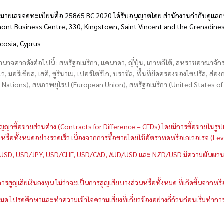
มายเลขจดทะเบียนคือ 25865 BC 2020 ได้รับอนุญาตโดย สำนักงานกำกับดูแลกา
hmont Business Centre, 330, Kingstown, Saint Vincent and the Grenadine
icosia, Cyprus
อำนาจศาลดังต่อไปนี้ : สหรัฐอเมริกา, แคนาดา, ญี่ปุ่น, เกาหลีใต้, สหราชอาณาจ
บเว, มอริเชียส, เฮติ, ซูรินาเม, เปอร์โตริโก, บราซิล, พื้นที่ยึดครองของไซปรัส, ฮ
ations), สหภาพยุโรป (European Union), สหรัฐอเมริกา (United States of A
กว่าสัญญาซื้อขายส่วนต่าง (Contracts for Difference – CFDs) โดยมีการซื้อขาย
หนึ่งหรือทั้งหมดอย่างรวดเร็ว เนื่องจากการซื้อขายโดยใช้อัตราทดหรือเลเวอเรจ
GBP/USD, USD/JPY, USD/CHF, USD/CAD, AUD/USD และ NZD/USD มีความผันผวนส
สูญเสียเงินลงทุน ไม่ว่าจะเป็นการสูญเสียบางส่วนหรือทั้งหมด ที่เกิดขึ้นจากหร
มด โปรดศึกษาและทำความเข้าใจความเสี่ยงที่เกี่ยวข้องอย่างถี่ถ้วนก่อนเริ่มทำกา