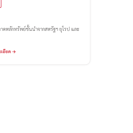
ลาดหลักทรัพย์ชั้นนำจากสหรัฐฯ ยุโรป และ
ะเอียด →