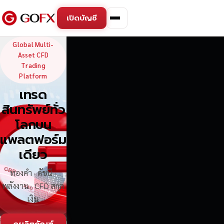
เปิดบัญชี
GoFX — Global Multi-Asse
Global Multi-
Asset CFD
Trading
Platform
เทรด
สินทรัพย์ทั่ว
โลกบน
แพลตฟอร์ม
เดียว
ทองคำ · ดัชนี ·
พลังงาน · CFD สกุล
เงิน