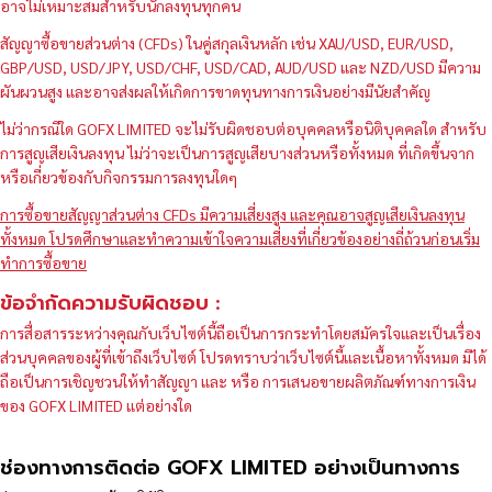
อาจไม่เหมาะสมสำหรับนักลงทุนทุกคน
สัญญาซื้อขายส่วนต่าง (CFDs) ในคู่สกุลเงินหลัก เช่น XAU/USD, EUR/USD,
GBP/USD, USD/JPY, USD/CHF, USD/CAD, AUD/USD และ NZD/USD มีความ
ผันผวนสูง และอาจส่งผลให้เกิดการขาดทุนทางการเงินอย่างมีนัยสำคัญ
ไม่ว่ากรณีใด GOFX LIMITED จะไม่รับผิดชอบต่อบุคคลหรือนิติบุคคลใด สำหรับ
การสูญเสียเงินลงทุน ไม่ว่าจะเป็นการสูญเสียบางส่วนหรือทั้งหมด ที่เกิดขึ้นจาก
หรือเกี่ยวข้องกับกิจกรรมการลงทุนใดๆ
การซื้อขายสัญญาส่วนต่าง CFDs มีความเสี่ยงสูง และคุณอาจสูญเสียเงินลงทุน
ทั้งหมด โปรดศึกษาและทำความเข้าใจความเสี่ยงที่เกี่ยวข้องอย่างถี่ถ้วนก่อนเริ่ม
ทำการซื้อขาย
ข้อจำกัดความรับผิดชอบ :
การสื่อสารระหว่างคุณกับเว็บไซต์นี้ถือเป็นการกระทำโดยสมัครใจและเป็นเรื่อง
ส่วนบุคคลของผู้ที่เข้าถึงเว็บไซต์ โปรดทราบว่าเว็บไซต์นี้และเนื้อหาทั้งหมด มิได้
ถือเป็นการเชิญชวนให้ทำสัญญา และ หรือ การเสนอขายผลิตภัณฑ์ทางการเงิน
ของ GOFX LIMITED แต่อย่างใด
ช่องทางการติดต่อ GOFX LIMITED อย่างเป็นทางการ