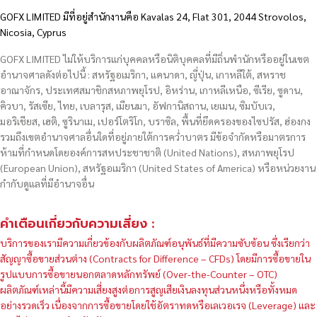
GOFX LIMITED มีที่อยู่สำนักงานคือ Kavalas 24, Flat 301, 2044 Strovolos,
Nicosia, Cyprus
GOFX LIMITED ไม่ให้บริการแก่บุคคลหรือนิติบุคคลที่มีถิ่นพำนักหรืออยู่ในเขต
อำนาจศาลดังต่อไปนี้ : สหรัฐอเมริกา, แคนาดา, ญี่ปุ่น, เกาหลีใต้, สหราช
อาณาจักร, ประเทศสมาชิกสหภาพยุโรป, อิหร่าน, เกาหลีเหนือ, ซีเรีย, ซูดาน,
คิวบา, รัสเซีย, ไทย, เบลารุส, เมียนมา, อัฟกานิสถาน, เยเมน, ซิมบับเว,
มอริเชียส, เฮติ, ซูรินาเม, เปอร์โตริโก, บราซิล, พื้นที่ยึดครองของไซปรัส, ฮ่องกง
รวมถึงเขตอำนาจศาลอื่นใดที่อยู่ภายใต้การคว่ำบาตร มีข้อจำกัดหรือมาตรการ
ห้ามที่กำหนดโดยองค์การสหประชาชาติ (United Nations), สหภาพยุโรป
(European Union), สหรัฐอเมริกา (United States of America) หรือหน่วยงาน
กำกับดูแลที่มีอำนาจอื่น
คำเตือนเกี่ยวกับความเสี่ยง :
บริการของเรามีความเกี่ยวข้องกับผลิตภัณฑ์อนุพันธ์ที่มีความซับซ้อน ซึ่งเรียกว่า
สัญญาซื้อขายส่วนต่าง (Contracts for Difference – CFDs) โดยมีการซื้อขายใน
รูปแบบการซื้อขายนอกตลาดหลักทรัพย์ (Over-the-Counter – OTC)
ผลิตภัณฑ์เหล่านี้มีความเสี่ยงสูงต่อการสูญเสียเงินลงทุนส่วนหนึ่งหรือทั้งหมด
อย่างรวดเร็ว เนื่องจากการซื้อขายโดยใช้อัตราทดหรือเลเวอเรจ (Leverage) และ