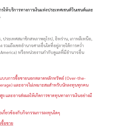
รให้บริการทางการเงินแห่งประเทศเซนต์วินเซนต์และ
s
ักร, ประเทศสมาชิกสหภาพยุโรป, อิหร่าน, เกาหลีเหนือ,
่องกง รวมถึงเขตอำนาจศาลอื่นใดที่อยู่ภายใต้การคว่ำ
merica) หรือหน่วยงานกำกับดูแลที่มีอำนาจอื่น
ในรูปแบบการซื้อขายนอกตลาดหลักทรัพย์ (Over-the-
 (Leverage) และอาจไม่เหมาะสมสำหรับนักลงทุนทุกคน
ูง และอาจส่งผลให้เกิดการขาดทุนทางการเงินอย่างมี
ือเกี่ยวข้องกับกิจกรรมการลงทุนใดๆ
รซื้อขาย