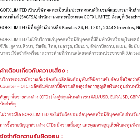
GOFX LIMITED เป็นบริษัทจดทะเบียนในประเทศเซนต์วินเซนต์และเกรนาดีนส์ ห
เกรนาดีนส์ (SVGFSA) สำนักงานจดทะเบียนของ GOFX LIMITED ตั้งอยู่ที่ Beac
GOFX LIMITED มีที่อยู่สำนักงานคือ Kavalas 24, Flat 301, 2044 Strovolos, N
GOFX LIMITED ไม่ให้บริการแก่บุคคลหรือนิติบุคคลที่มีถิ่นพำนักหรืออยู่ในเขต
ซีเรีย, ซูดาน, คิวบา, รัสเซีย, ไทย, เบลารุส, เมียนมา, อัฟกานิสถาน, เยเมน, ซิมบั
บาตร มีข้อจำกัดหรือมาตรการห้ามที่กำหนดโดยองค์การสหประชาชาติ (United N
คำเตือนเกี่ยวกับความเสี่ยง :
บริการของเรามีความเกี่ยวข้องกับผลิตภัณฑ์อนุพันธ์ที่มีความซับซ้อน ซึ่งเรีย
Counter – OTC) ผลิตภัณฑ์เหล่านี้มีความเสี่ยงสูงต่อการสูญเสียเงินลงทุนส่วน
สัญญาซื้อขายส่วนต่าง (CFDs) ในคู่สกุลเงินหลัก เช่น XAU/USD, EUR/USD, 
นัยสำคัญ
ไม่ว่ากรณีใด GOFX LIMITED จะไม่รับผิดชอบต่อบุคคลหรือนิติบุคคลใด สำหรับการ
การซื้อขายสัญญาส่วนต่าง CFDs มีความเสี่ยงสูง และคุณอาจสูญเสียเงินลงทุนทั้งห
ข้อจำกัดความรับผิดชอบ :