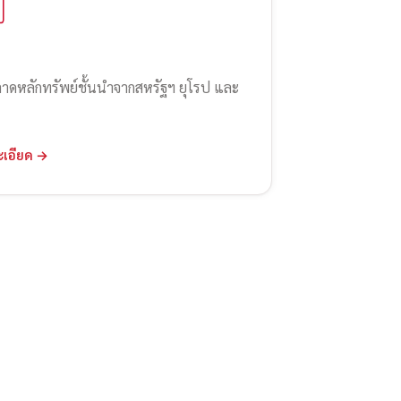
ลาดหลักทรัพย์ชั้นนำจากสหรัฐฯ ยุโรป และ
ะเอียด →