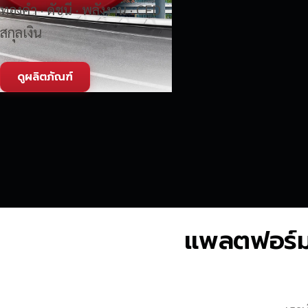
ทองคำ · ดัชนี · พลังงาน · CFD
สกุลเงิน
ดูผลิตภัณฑ์
แพลตฟอร์มซื