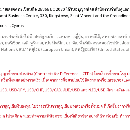
มายเลขจดทะเบียนคือ 25865 BC 2020 ได้รับอนุญาตโดย สำนักงานกำกับดูแลกา
hmont Business Centre, 330, Kingstown, Saint Vincent and the Grenadine
icosia, Cyprus
อำนาจศาลดังต่อไปนี้ : สหรัฐอเมริกา, แคนาดา, ญี่ปุ่น, เกาหลีใต้, สหราชอาณาจ
บเว, มอริเชียส, เฮติ, ซูรินาเม, เปอร์โตริโก, บราซิล, พื้นที่ยึดครองของไซปรัส, ฮ
ations), สหภาพยุโรป (European Union), สหรัฐอเมริกา (United States of A
กว่าสัญญาซื้อขายส่วนต่าง (Contracts for Difference – CFDs) โดยมีการซื้อขาย
หนึ่งหรือทั้งหมดอย่างรวดเร็ว เนื่องจากการซื้อขายโดยใช้อัตราทดหรือเลเวอเรจ
GBP/USD, USD/JPY, USD/CHF, USD/CAD, AUD/USD และ NZD/USD มีความผันผวนส
สูญเสียเงินลงทุน ไม่ว่าจะเป็นการสูญเสียบางส่วนหรือทั้งหมด ที่เกิดขึ้นจากหร
มด โปรดศึกษาและทำความเข้าใจความเสี่ยงที่เกี่ยวข้องอย่างถี่ถ้วนก่อนเริ่มทำกา