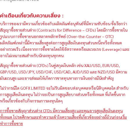
คำเตือนเกี่ยวกับความเสี่ยง :
บริการของเรามีความเกี่ยวข้องกับผลิตภัณฑ์อนุพันธ์ที่มีความซับซ้อน ซึ่งเรียกว่า
สัญญาซื้อขายส่วนต่าง (Contracts for Difference – CFDs) โดยมีการซื้อขายใน
รูปแบบการซื้อขายนอกตลาดหลักทรัพย์ (Over-the-Counter – OTC)
ผลิตภัณฑ์เหล่านี้มีความเสี่ยงสูงต่อการสูญเสียเงินลงทุนส่วนหนึ่งหรือทั้งหมด
อย่างรวดเร็ว เนื่องจากการซื้อขายโดยใช้อัตราทดหรือเลเวอเรจ (Leverage) และ
อาจไม่เหมาะสมสำหรับนักลงทุนทุกคน
สัญญาซื้อขายส่วนต่าง (CFDs) ในคู่สกุลเงินหลัก เช่น XAU/USD, EUR/USD,
GBP/USD, USD/JPY, USD/CHF, USD/CAD, AUD/USD และ NZD/USD มีความ
ผันผวนสูง และอาจส่งผลให้เกิดการขาดทุนทางการเงินอย่างมีนัยสำคัญ
ไม่ว่ากรณีใด GOFX LIMITED จะไม่รับผิดชอบต่อบุคคลหรือนิติบุคคลใด สำหรับ
การสูญเสียเงินลงทุน ไม่ว่าจะเป็นการสูญเสียบางส่วนหรือทั้งหมด ที่เกิดขึ้นจาก
หรือเกี่ยวข้องกับกิจกรรมการลงทุนใดๆ
การซื้อขายสัญญาส่วนต่าง CFDs มีความเสี่ยงสูง และคุณอาจสูญเสียเงินลงทุน
ทั้งหมด โปรดศึกษาและทำความเข้าใจความเสี่ยงที่เกี่ยวข้องอย่างถี่ถ้วนก่อนเริ่ม
ทำการซื้อขาย