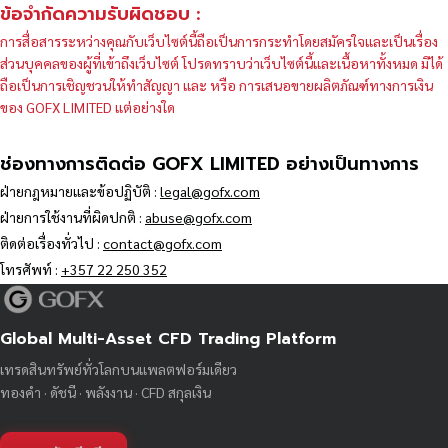
ข้อจำกัดความรับผิดชอบ :
การสื่อสารระหว่างคุณกับเว็บไซต์นี้ถือเป็นการกระทำโดยสมัครใจและเป็นเรื่อง
ส่วนบุคคลของผู้ที่เข้าถึงเว็บไซต์ โปรดทราบว่าเว็บไซต์นี้และเนื้อหาทั้งหมด มิได้
ถือเป็นการเชิญชวนให้ทำสัญญา และ หรือ การเสนอขายผลิตภัณฑ์ทางการเงิน
ของ GOFX LIMITED แต่อย่างใด
ช่องทางการติดต่อ GOFX LIMITED อย่างเป็นทางการ
ฝ่ายกฎหมายและข้อปฏิบัติ :
legal@gofx.com
ฝ่ายการใช้งานที่ผิดปกติ :
abuse@gofx.com
ติดต่อเรื่องทั่วไป :
contact@gofx.com
โทรศัพท์ :
+357 22 250 352
Global Multi-Asset CFD Trading Platform
เทรดสินทรัพย์ทั่วโลกบนแพลตฟอร์มเดียว
ทองคำ · ดัชนี · พลังงาน · CFD สกุลเงิน