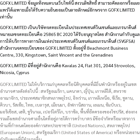
GOFX LIMITED ข้อมูลทั้งหมดบนเว็บไซต์นี้ สงวนลิขสิทธิ์ สามารถคัดลอกหรือเผย
แพร่ได้เฉพาะเมื่อได้รับความยินยอมเป็นลายลักษณ์อักษรจาก GOFX LIMITED
เท่านั้น
GOFX LIMITED เป็นบริษัทจดทะเบียนในประเทศเซนต์วินเซนต์และเกรนาดีนส์
หมายเลขจดทะเบียนคือ 25865 BC 2020 ได้รับอนุญาตโดย สำนักงานกำกับดูแล
การให้บริการทางการเงินแห่งประเทศเซนต์วินเซนต์และเกรนาดีนส์ (SVGFSA)
สำนักงานจดทะเบียนของ GOFX LIMITED ตั้งอยู่ที่ Beachmont Business
Centre, 330, Kingstown, Saint Vincent and the Grenadines
GOFX LIMITED มีที่อยู่สำนักงานคือ Kavalas 24, Flat 301, 2044 Strovolos,
Nicosia, Cyprus
GOFX LIMITED ไม่ให้บริการแก่บุคคลหรือนิติบุคคลที่มีถิ่นพำนักหรืออยู่ในเขต
อำนาจศาลดังต่อไปนี้ : สหรัฐอเมริกา, แคนาดา, ญี่ปุ่น, เกาหลีใต้, สหราช
อาณาจักร, ประเทศสมาชิกสหภาพยุโรป, อิหร่าน, เกาหลีเหนือ, ซีเรีย, ซูดาน,
คิวบา, รัสเซีย, ไทย, เบลารุส, เมียนมา, อัฟกานิสถาน, เยเมน, ซิมบับเว,
มอริเชียส, เฮติ, ซูรินาเม, เปอร์โตริโก, บราซิล, พื้นที่ยึดครองของไซปรัส, ฮ่องกง
รวมถึงเขตอำนาจศาลอื่นใดที่อยู่ภายใต้การคว่ำบาตร มีข้อจำกัดหรือมาตรการ
ห้ามที่กำหนดโดยองค์การสหประชาชาติ (United Nations), สหภาพยุโรป
(European Union), สหรัฐอเมริกา (United States of America) หรือหน่วยงาน
กำกับดูแลที่มีอำนาจอื่น