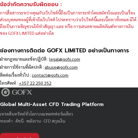
ข้อจำกัดความรับผิดชอบ :
การสื่อสารระหว่างคุณกับเว็บไซต์นี้ถือเป็นการกระทำโดยสมัครใจและเป็นเรื่อง
ส่วนบุคคลของผู้ที่เข้าถึงเว็บไซต์ โปรดทราบว่าเว็บไซต์นี้และเนื้อหาทั้งหมด มิได้
ถือเป็นการเชิญชวนให้ทำสัญญา และ หรือ การเสนอขายผลิตภัณฑ์ทางการเงิน
ของ GOFX LIMITED แต่อย่างใด
ช่องทางการติดต่อ GOFX LIMITED อย่างเป็นทางการ
ฝ่ายกฎหมายและข้อปฏิบัติ :
legal@gofx.com
ฝ่ายการใช้งานที่ผิดปกติ :
abuse@gofx.com
ติดต่อเรื่องทั่วไป :
contact@gofx.com
โทรศัพท์ :
+357 22 250 352
Global Multi-Asset CFD Trading Platform
เทรดสินทรัพย์ทั่วโลกบนแพลตฟอร์มเดียว
ทองคำ · ดัชนี · พลังงาน · CFD สกุลเงิน