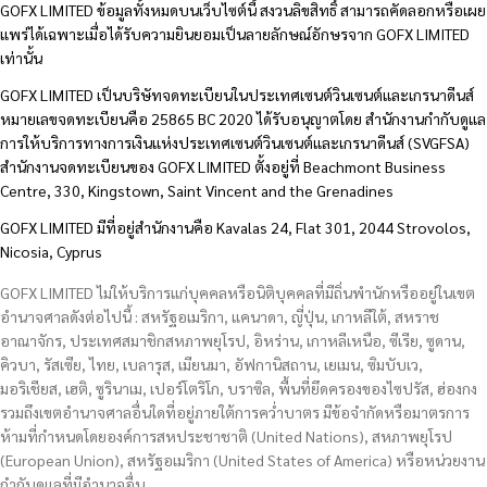
GOFX LIMITED ข้อมูลทั้งหมดบนเว็บไซต์นี้ สงวนลิขสิทธิ์ สามารถคัดลอกหรือเผย
แพร่ได้เฉพาะเมื่อได้รับความยินยอมเป็นลายลักษณ์อักษรจาก GOFX LIMITED
เท่านั้น
GOFX LIMITED เป็นบริษัทจดทะเบียนในประเทศเซนต์วินเซนต์และเกรนาดีนส์
หมายเลขจดทะเบียนคือ 25865 BC 2020 ได้รับอนุญาตโดย สำนักงานกำกับดูแล
การให้บริการทางการเงินแห่งประเทศเซนต์วินเซนต์และเกรนาดีนส์ (SVGFSA)
สำนักงานจดทะเบียนของ GOFX LIMITED ตั้งอยู่ที่ Beachmont Business
Centre, 330, Kingstown, Saint Vincent and the Grenadines
GOFX LIMITED มีที่อยู่สำนักงานคือ Kavalas 24, Flat 301, 2044 Strovolos,
Nicosia, Cyprus
GOFX LIMITED ไม่ให้บริการแก่บุคคลหรือนิติบุคคลที่มีถิ่นพำนักหรืออยู่ในเขต
อำนาจศาลดังต่อไปนี้ : สหรัฐอเมริกา, แคนาดา, ญี่ปุ่น, เกาหลีใต้, สหราช
อาณาจักร, ประเทศสมาชิกสหภาพยุโรป, อิหร่าน, เกาหลีเหนือ, ซีเรีย, ซูดาน,
คิวบา, รัสเซีย, ไทย, เบลารุส, เมียนมา, อัฟกานิสถาน, เยเมน, ซิมบับเว,
มอริเชียส, เฮติ, ซูรินาเม, เปอร์โตริโก, บราซิล, พื้นที่ยึดครองของไซปรัส, ฮ่องกง
รวมถึงเขตอำนาจศาลอื่นใดที่อยู่ภายใต้การคว่ำบาตร มีข้อจำกัดหรือมาตรการ
ห้ามที่กำหนดโดยองค์การสหประชาชาติ (United Nations), สหภาพยุโรป
(European Union), สหรัฐอเมริกา (United States of America) หรือหน่วยงาน
กำกับดูแลที่มีอำนาจอื่น