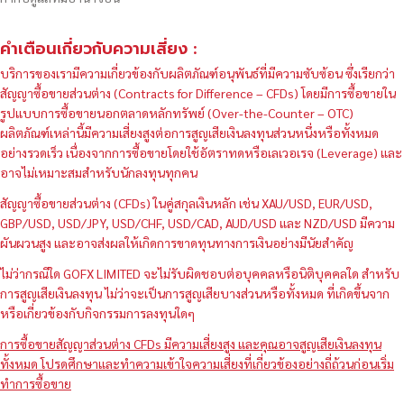
คำเตือนเกี่ยวกับความเสี่ยง :
บริการของเรามีความเกี่ยวข้องกับผลิตภัณฑ์อนุพันธ์ที่มีความซับซ้อน ซึ่งเรียกว่า
สัญญาซื้อขายส่วนต่าง (Contracts for Difference – CFDs) โดยมีการซื้อขายใน
รูปแบบการซื้อขายนอกตลาดหลักทรัพย์ (Over-the-Counter – OTC)
ผลิตภัณฑ์เหล่านี้มีความเสี่ยงสูงต่อการสูญเสียเงินลงทุนส่วนหนึ่งหรือทั้งหมด
อย่างรวดเร็ว เนื่องจากการซื้อขายโดยใช้อัตราทดหรือเลเวอเรจ (Leverage) และ
อาจไม่เหมาะสมสำหรับนักลงทุนทุกคน
สัญญาซื้อขายส่วนต่าง (CFDs) ในคู่สกุลเงินหลัก เช่น XAU/USD, EUR/USD,
GBP/USD, USD/JPY, USD/CHF, USD/CAD, AUD/USD และ NZD/USD มีความ
ผันผวนสูง และอาจส่งผลให้เกิดการขาดทุนทางการเงินอย่างมีนัยสำคัญ
ไม่ว่ากรณีใด GOFX LIMITED จะไม่รับผิดชอบต่อบุคคลหรือนิติบุคคลใด สำหรับ
การสูญเสียเงินลงทุน ไม่ว่าจะเป็นการสูญเสียบางส่วนหรือทั้งหมด ที่เกิดขึ้นจาก
หรือเกี่ยวข้องกับกิจกรรมการลงทุนใดๆ
การซื้อขายสัญญาส่วนต่าง CFDs มีความเสี่ยงสูง และคุณอาจสูญเสียเงินลงทุน
ทั้งหมด โปรดศึกษาและทำความเข้าใจความเสี่ยงที่เกี่ยวข้องอย่างถี่ถ้วนก่อนเริ่ม
ทำการซื้อขาย