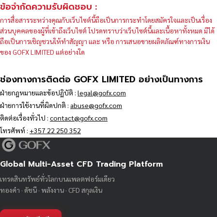
ข้อจำกัดความรับผิดชอบ :
การสื่อสารระหว่างคุณกับเว็บไซต์นี้ถือเป็นการกระทำโดยสมัครใจและเป็นเรื่อง
ส่วนบุคคลของผู้ที่เข้าถึงเว็บไซต์ โปรดทราบว่าเว็บไซต์นี้และเนื้อหาทั้งหมด มิได้
ถือเป็นการเชิญชวนให้ทำสัญญา และ หรือ การเสนอขายผลิตภัณฑ์ทางการเงิน
ของ GOFX LIMITED แต่อย่างใด
ช่องทางการติดต่อ GOFX LIMITED อย่างเป็นทางการ
ฝ่ายกฎหมายและข้อปฏิบัติ :
legal@gofx.com
ฝ่ายการใช้งานที่ผิดปกติ :
abuse@gofx.com
ติดต่อเรื่องทั่วไป :
contact@gofx.com
โทรศัพท์ :
+357 22 250 352
Global Multi-Asset CFD Trading Platform
เทรดสินทรัพย์ทั่วโลกบนแพลตฟอร์มเดียว
ทองคำ · ดัชนี · พลังงาน · CFD สกุลเงิน