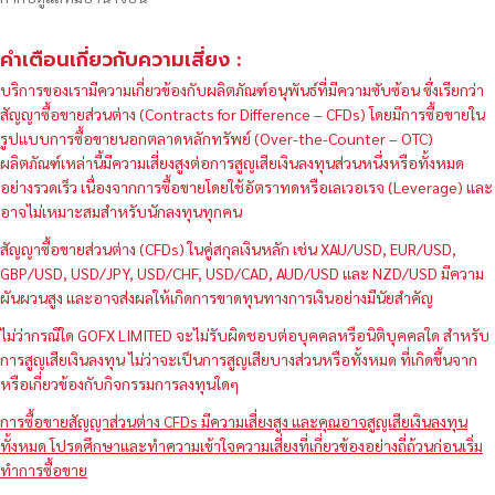
คำเตือนเกี่ยวกับความเสี่ยง :
บริการของเรามีความเกี่ยวข้องกับผลิตภัณฑ์อนุพันธ์ที่มีความซับซ้อน ซึ่งเรียกว่า
สัญญาซื้อขายส่วนต่าง (Contracts for Difference – CFDs) โดยมีการซื้อขายใน
รูปแบบการซื้อขายนอกตลาดหลักทรัพย์ (Over-the-Counter – OTC)
ผลิตภัณฑ์เหล่านี้มีความเสี่ยงสูงต่อการสูญเสียเงินลงทุนส่วนหนึ่งหรือทั้งหมด
อย่างรวดเร็ว เนื่องจากการซื้อขายโดยใช้อัตราทดหรือเลเวอเรจ (Leverage) และ
อาจไม่เหมาะสมสำหรับนักลงทุนทุกคน
สัญญาซื้อขายส่วนต่าง (CFDs) ในคู่สกุลเงินหลัก เช่น XAU/USD, EUR/USD,
GBP/USD, USD/JPY, USD/CHF, USD/CAD, AUD/USD และ NZD/USD มีความ
ผันผวนสูง และอาจส่งผลให้เกิดการขาดทุนทางการเงินอย่างมีนัยสำคัญ
ไม่ว่ากรณีใด GOFX LIMITED จะไม่รับผิดชอบต่อบุคคลหรือนิติบุคคลใด สำหรับ
การสูญเสียเงินลงทุน ไม่ว่าจะเป็นการสูญเสียบางส่วนหรือทั้งหมด ที่เกิดขึ้นจาก
หรือเกี่ยวข้องกับกิจกรรมการลงทุนใดๆ
การซื้อขายสัญญาส่วนต่าง CFDs มีความเสี่ยงสูง และคุณอาจสูญเสียเงินลงทุน
ทั้งหมด โปรดศึกษาและทำความเข้าใจความเสี่ยงที่เกี่ยวข้องอย่างถี่ถ้วนก่อนเริ่ม
ทำการซื้อขาย