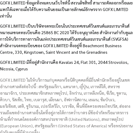
GOFX LIMITED ข้อมูลทั้งหมดบนเว็บไซต์นี้ สงวนลิขสิทธิ์ สามารถคัดลอกหรือเผย
แพร่ได้เฉพาะเมื่อได้รับความยินยอมเป็นลายลักษณ์อักษรจาก GOFX LIMITED
เท่านั้น
GOFX LIMITED เป็นบริษัทจดทะเบียนในประเทศเซนต์วินเซนต์และเกรนาดีนส์
หมายเลขจดทะเบียนคือ 25865 BC 2020 ได้รับอนุญาตโดย สำนักงานกำกับดูแล
การให้บริการทางการเงินแห่งประเทศเซนต์วินเซนต์และเกรนาดีนส์ (SVGFSA)
สำนักงานจดทะเบียนของ GOFX LIMITED ตั้งอยู่ที่ Beachmont Business
Centre, 330, Kingstown, Saint Vincent and the Grenadines
GOFX LIMITED มีที่อยู่สำนักงานคือ Kavalas 24, Flat 301, 2044 Strovolos,
Nicosia, Cyprus
GOFX LIMITED ไม่ให้บริการแก่บุคคลหรือนิติบุคคลที่มีถิ่นพำนักหรืออยู่ในเขต
อำนาจศาลดังต่อไปนี้ : สหรัฐอเมริกา, แคนาดา, ญี่ปุ่น, เกาหลีใต้, สหราช
อาณาจักร, ประเทศสมาชิกสหภาพยุโรป, อิหร่าน, เกาหลีเหนือ, ซีเรีย, ซูดาน,
คิวบา, รัสเซีย, ไทย, เบลารุส, เมียนมา, อัฟกานิสถาน, เยเมน, ซิมบับเว,
มอริเชียส, เฮติ, ซูรินาเม, เปอร์โตริโก, บราซิล, พื้นที่ยึดครองของไซปรัส, ฮ่องกง
รวมถึงเขตอำนาจศาลอื่นใดที่อยู่ภายใต้การคว่ำบาตร มีข้อจำกัดหรือมาตรการ
ห้ามที่กำหนดโดยองค์การสหประชาชาติ (United Nations), สหภาพยุโรป
(European Union), สหรัฐอเมริกา (United States of America) หรือหน่วยงาน
กำกับดูแลที่มีอำนาจอื่น