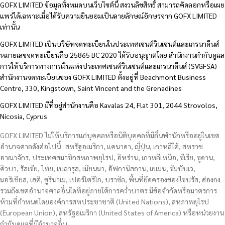
GOFX LIMITED ข้อมูลทั้งหมดบนเว็บไซต์นี้ สงวนลิขสิทธิ์ สามารถคัดลอกหรือเผย
แพร่ได้เฉพาะเมื่อได้รับความยินยอมเป็นลายลักษณ์อักษรจาก GOFX LIMITED
เท่านั้น
GOFX LIMITED เป็นบริษัทจดทะเบียนในประเทศเซนต์วินเซนต์และเกรนาดีนส์
หมายเลขจดทะเบียนคือ 25865 BC 2020 ได้รับอนุญาตโดย สำนักงานกำกับดูแล
การให้บริการทางการเงินแห่งประเทศเซนต์วินเซนต์และเกรนาดีนส์ (SVGFSA)
สำนักงานจดทะเบียนของ GOFX LIMITED ตั้งอยู่ที่ Beachmont Business
Centre, 330, Kingstown, Saint Vincent and the Grenadines
GOFX LIMITED มีที่อยู่สำนักงานคือ Kavalas 24, Flat 301, 2044 Strovolos,
Nicosia, Cyprus
GOFX LIMITED ไม่ให้บริการแก่บุคคลหรือนิติบุคคลที่มีถิ่นพำนักหรืออยู่ในเขต
อำนาจศาลดังต่อไปนี้ : สหรัฐอเมริกา, แคนาดา, ญี่ปุ่น, เกาหลีใต้, สหราช
อาณาจักร, ประเทศสมาชิกสหภาพยุโรป, อิหร่าน, เกาหลีเหนือ, ซีเรีย, ซูดาน,
คิวบา, รัสเซีย, ไทย, เบลารุส, เมียนมา, อัฟกานิสถาน, เยเมน, ซิมบับเว,
มอริเชียส, เฮติ, ซูรินาเม, เปอร์โตริโก, บราซิล, พื้นที่ยึดครองของไซปรัส, ฮ่องกง
รวมถึงเขตอำนาจศาลอื่นใดที่อยู่ภายใต้การคว่ำบาตร มีข้อจำกัดหรือมาตรการ
ห้ามที่กำหนดโดยองค์การสหประชาชาติ (United Nations), สหภาพยุโรป
(European Union), สหรัฐอเมริกา (United States of America) หรือหน่วยงาน
กำกับดูแลที่มีอำนาจอื่น