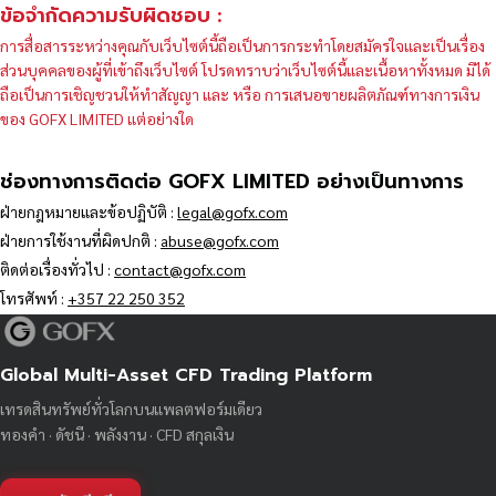
ข้อจำกัดความรับผิดชอบ :
การสื่อสารระหว่างคุณกับเว็บไซต์นี้ถือเป็นการกระทำโดยสมัครใจและเป็นเรื่อง
ส่วนบุคคลของผู้ที่เข้าถึงเว็บไซต์ โปรดทราบว่าเว็บไซต์นี้และเนื้อหาทั้งหมด มิได้
ถือเป็นการเชิญชวนให้ทำสัญญา และ หรือ การเสนอขายผลิตภัณฑ์ทางการเงิน
ของ GOFX LIMITED แต่อย่างใด
ช่องทางการติดต่อ GOFX LIMITED อย่างเป็นทางการ
ฝ่ายกฎหมายและข้อปฏิบัติ :
legal@gofx.com
ฝ่ายการใช้งานที่ผิดปกติ :
abuse@gofx.com
ติดต่อเรื่องทั่วไป :
contact@gofx.com
โทรศัพท์ :
+357 22 250 352
Global Multi-Asset CFD Trading Platform
เทรดสินทรัพย์ทั่วโลกบนแพลตฟอร์มเดียว
ทองคำ · ดัชนี · พลังงาน · CFD สกุลเงิน