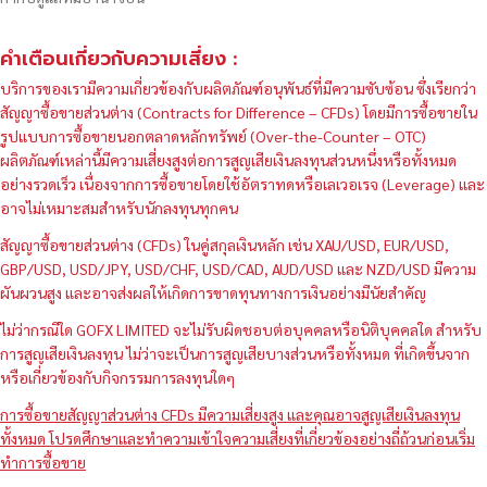
คำเตือนเกี่ยวกับความเสี่ยง :
บริการของเรามีความเกี่ยวข้องกับผลิตภัณฑ์อนุพันธ์ที่มีความซับซ้อน ซึ่งเรียกว่า
สัญญาซื้อขายส่วนต่าง (Contracts for Difference – CFDs) โดยมีการซื้อขายใน
รูปแบบการซื้อขายนอกตลาดหลักทรัพย์ (Over-the-Counter – OTC)
ผลิตภัณฑ์เหล่านี้มีความเสี่ยงสูงต่อการสูญเสียเงินลงทุนส่วนหนึ่งหรือทั้งหมด
อย่างรวดเร็ว เนื่องจากการซื้อขายโดยใช้อัตราทดหรือเลเวอเรจ (Leverage) และ
อาจไม่เหมาะสมสำหรับนักลงทุนทุกคน
สัญญาซื้อขายส่วนต่าง (CFDs) ในคู่สกุลเงินหลัก เช่น XAU/USD, EUR/USD,
GBP/USD, USD/JPY, USD/CHF, USD/CAD, AUD/USD และ NZD/USD มีความ
ผันผวนสูง และอาจส่งผลให้เกิดการขาดทุนทางการเงินอย่างมีนัยสำคัญ
ไม่ว่ากรณีใด GOFX LIMITED จะไม่รับผิดชอบต่อบุคคลหรือนิติบุคคลใด สำหรับ
การสูญเสียเงินลงทุน ไม่ว่าจะเป็นการสูญเสียบางส่วนหรือทั้งหมด ที่เกิดขึ้นจาก
หรือเกี่ยวข้องกับกิจกรรมการลงทุนใดๆ
การซื้อขายสัญญาส่วนต่าง CFDs มีความเสี่ยงสูง และคุณอาจสูญเสียเงินลงทุน
ทั้งหมด โปรดศึกษาและทำความเข้าใจความเสี่ยงที่เกี่ยวข้องอย่างถี่ถ้วนก่อนเริ่ม
ทำการซื้อขาย